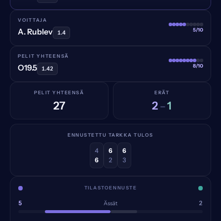
VOITTAJA
5/10
A. Rublev
1.4
PELIT YHTEENSÄ
8/10
O19.5
1.42
PELIT YHTEENSÄ
ERÄT
27
2
1
–
ENNUSTETTU TARKKA TULOS
4
6
6
6
2
3
TILASTOENNUSTE
5
2
Ässät