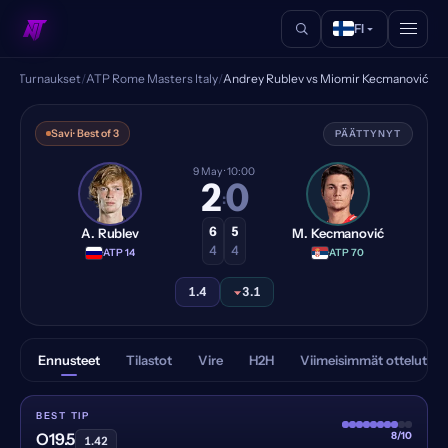
FI
eet
/
Turnaukset
/
ATP Rome Masters Italy
/
Andrey Rublev vs Miomir Kecmanović
Andrey Rublev vs Miomir K
Savi
· Best of 3
PÄÄTTYNYT
9 May
· 10:00
2
0
:
6
5
A. Rublev
M. Kecmanović
4
4
·
ATP 14
·
ATP 70
1.4
3.1
Ennusteet
Tilastot
Vire
H2H
Viimeisimmät ottelut
BEST TIP
8/10
O19.5
1.42