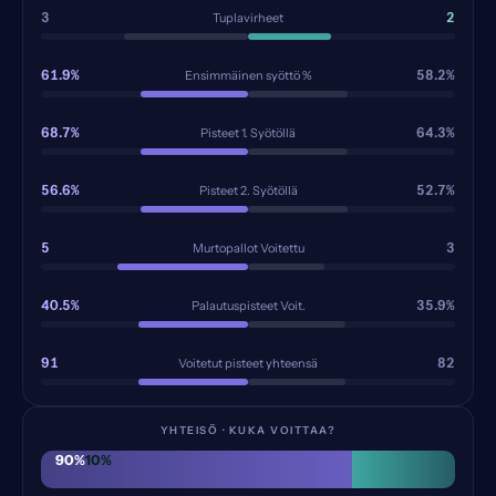
3
2
Tuplavirheet
61.9%
58.2%
Ensimmäinen syöttö %
68.7%
64.3%
Pisteet 1. Syötöllä
56.6%
52.7%
Pisteet 2. Syötöllä
5
3
Murtopallot Voitettu
40.5%
35.9%
Palautuspisteet Voit.
91
82
Voitetut pisteet yhteensä
YHTEISÖ · KUKA VOITTAA?
90
%
10
%