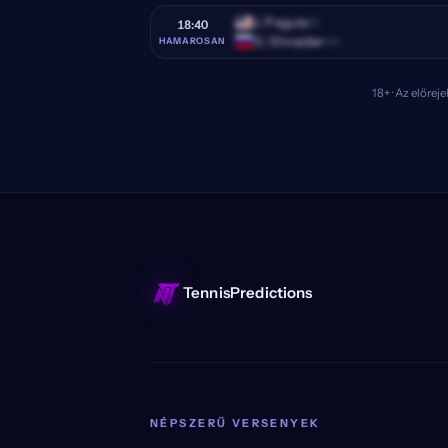
J. Pegula
(3)
18:40
D. Shnaider
(15)
HAMAROSAN
18+ · Az előrej
TennisPredictions
NÉPSZERŰ VERSENYEK