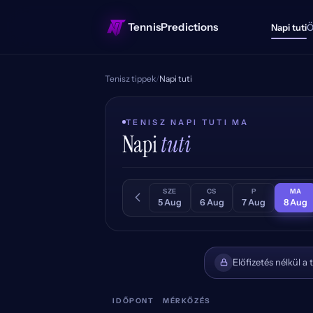
TennisPredictions
Napi tuti
Ö
Tenisz tippek
/
Napi tuti
TENISZ NAPI TUTI MA
Napi
tuti
SZE
CS
P
MA
5 Aug
6 Aug
7 Aug
8 Aug
Előfizetés nélkül a 
IDŐPONT
MÉRKŐZÉS