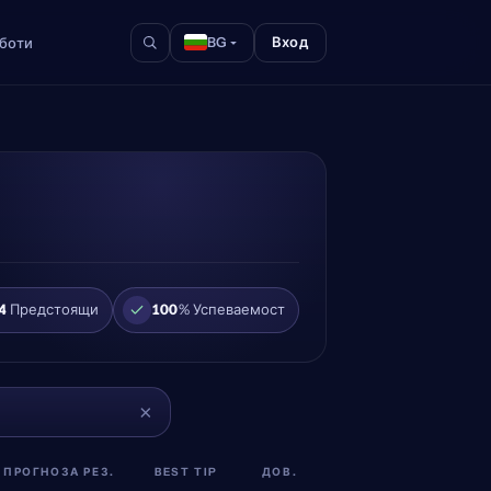
Вход
аботи
BG
4
Предстоящи
100
% Успеваемост
×
ПРОГНОЗА РЕЗ.
BEST TIP
ДОВ.