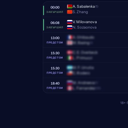
A. Sabalenka
(1)
00:00
S. Zhang
ЗАВЪРШИЛ
V. Milovanova
06:08
N. Sozaonova
ЗАВЪРШИЛ
A. Ghibaudo
13:00
M. Basing
(3)
ПРЕДСТОИ
C. E. Overbeck
15:30
L. Primucci
ПРЕДСТОИ
M. F. Urrutia
15:30
C. Rodero
ПРЕДСТОИ
M. Andreeva
(5)
18:40
L. Fernandez
(30)
ПРЕДСТОИ
18+ 