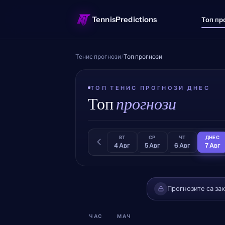
TennisPredictions
Топ пр
Тенис прогнози
/
Топ прогнози
ТОП ТЕНИС ПРОГНОЗИ ДНЕС
Топ
прогнози
ВТ
СР
ЧТ
ДНЕС
4 Авг
5 Авг
6 Авг
7 Авг
Прогнозите са за
ЧАС
МАЧ