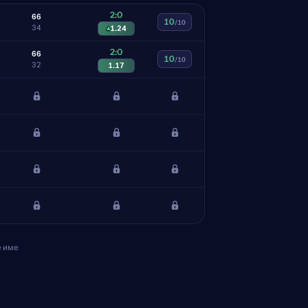
2:0
6
6
10
/10
3
4
▴
1.24
2:0
6
6
10
/10
3
2
1.17
е име