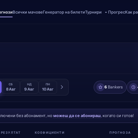
огнози
Всички мачове
Генератор на билети
Прогрес
Как р
Турнири
СБ
НД
ПН
6
Bankers
8 Авг
9 Авг
10 Авг
ключени без абонамент, но
можеш да се абонираш
, когато си готов!
РЕЗУЛТАТ
КОЕФИЦИЕНТИ
ПРОГНОЗА