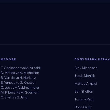
МАЧОВЕ
ПОПУЛЯРНИ ИГРА
T. Griekspoor vs M. Arnaldi
Alex Michelsen
D. Merida vs A. Michelsen
Jakub Menšik
B. Van de vs H. Hurkacz
E. Yaneva vs G. Knutson
Matteo Arnaldi
C. Lee vs V. Valdmannova
Ben Shelton
M. Ribecai vs A. Guerrieri
C. Shek vs G. Jang
Tommy Paul
Coco Gauff