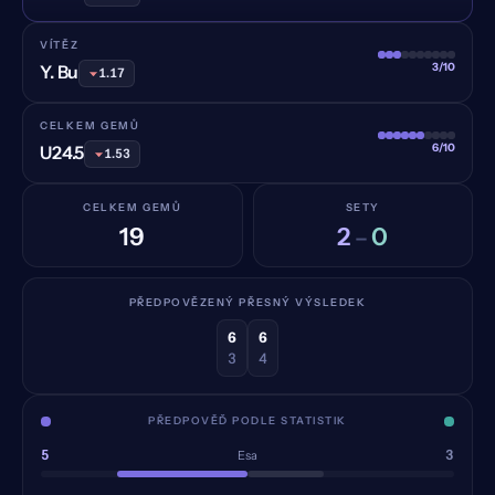
VÍTĚZ
3/10
Y. Bu
1.17
CELKEM GEMŮ
6/10
U24.5
1.53
CELKEM GEMŮ
SETY
19
2
0
–
PŘEDPOVĚZENÝ PŘESNÝ VÝSLEDEK
6
6
3
4
PŘEDPOVĚĎ PODLE STATISTIK
5
3
Esa