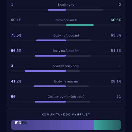
1
2
Dvojchyby
60.1%
60.3%
První podání %
75.5%
63.3%
Body na 1. podání
66.5%
51.8%
Body na 2. podání
3
1
Využité brejkboly
41.2%
28.1%
Body na returnu
66
51
Celkem vyhraných bodů
KOMUNITA · KDO VYHRAJE?
91
%
9
%