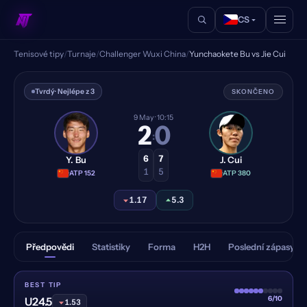
CS
Tenisové tipy
/
Turnaje
/
Challenger Wuxi China
/
Yunchaokete Bu vs Jie Cui
Yunchaokete Bu vs Jie Cui —
Tvrdý
· Nejlépe z 3
SKONČENO
9 May
· 10:15
2
0
:
6
7
Y. Bu
J. Cui
1
5
·
ATP 152
·
ATP 380
1.17
5.3
Předpovědi
Statistiky
Forma
H2H
Poslední zápasy
BEST TIP
6/10
U24.5
1.53