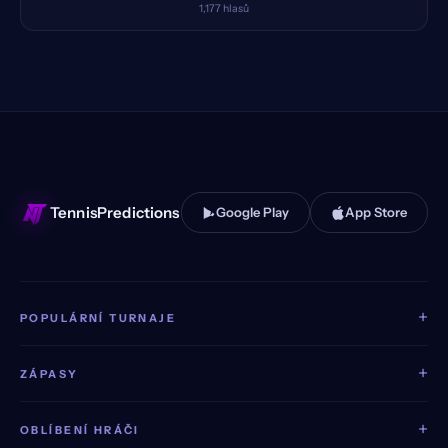
1,177
hlasů
TennisPredictions
Google Play
App Store
+
POPULÁRNÍ TURNAJE
+
ZÁPASY
+
OBLÍBENÍ HRÁČI