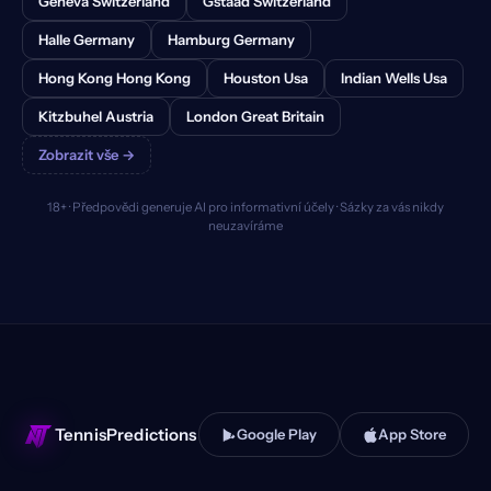
Geneva Switzerland
Gstaad Switzerland
Halle Germany
Hamburg Germany
Hong Kong Hong Kong
Houston Usa
Indian Wells Usa
Kitzbuhel Austria
London Great Britain
Zobrazit vše →
18+ · Předpovědi generuje AI pro informativní účely · Sázky za vás nikdy
neuzavíráme
TennisPredictions
Google Play
App Store