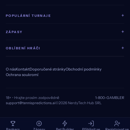
+
POPULÁRNÍ TURNAJE
+
ZÁPASY
+
OBLÍBENÍ HRÁČI
O nás
Kontakt
Doporučené stránky
Obchodní podmínky
Ochrana soukromí
18+ • Hrajte prosím zodpovědně
1-800-GAMBLER
support@tennispredictions.ai
©2026 NerdyTech Hub SRL
Bankers
Zápasy
Bet Builder
Přihlásit se
Registrovat se