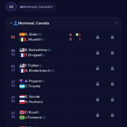
All
Montreal, Canada
11
Montreal, Canada
11
R. Jódar
0
1
(20)
S1
0
2
L. Musetti
(11)
B. Nakashima
(28)
00
–
40
T. Droguet
(Q)
F. Tiafoe
(15)
01
–
10
A. Rinderknech
(23)
A. Popyrin
(Q)
17
–
30
T. Tirante
B. Van de
17
–
30
H. Hurkacz
C. Ruud
(9)
17
–
30
J. Fonseca
(22)