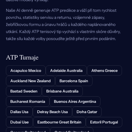
Naše AI denně generuje ATP predikce a váží při tom rychlost
povrchu, statistiky servisu a returnu, vzájemné zápasy,
žebříčkovou formu a únavu hráčů u každého naplánovaného
utkání. Každý ATP tenisový tip vychází s vlastním skóre důvěry,
takže sílu každé volby posoudíte ještě před prvním podáním.
ATP Turnaje
Acapulco Mexico
Adelaide Australia
Athens Greece
Auckland New Zealand
Barcelona Spain
Bastad Sweden
Brisbane Australia
Bucharest Romania
Buenos Aires Argentina
Dallas Usa
Delray Beach Usa
Doha Qatar
Dubai Uae
Eastbourne Great Britain
Estoril Portugal