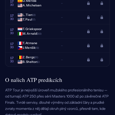
D. Merida
17
–
30
A. Michelsen
L. Tien
(12)
17
–
30
T. Paul
(17)
T. Griekspoor
17
–
30
M. Arnaldi
(30)
T. Atmane
17
–
30
J. Menšik
(13)
Z. Bergs
(31)
17
–
30
B. Shelton
(5)
O našich ATP predikcích
ATP Tour je nejvyšší úroveň mužského profesionálního tenisu —
od turnajů ATP 250 přes sérii Masters 1000 až po závěrečné ATP
Finals. Tvrdé servisy, dlouhé výměny od základní čáry a prudké
zvraty momenta z něj dělají okruh plný vzorců, přesně tam, kde
datové modely vynikají.