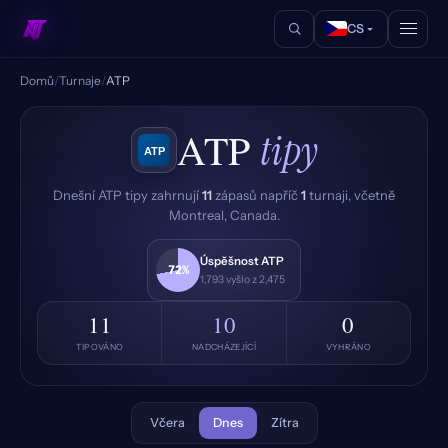
CS
Domů
/
Turnaje
/
ATP
ATP
tipy
Dnešní ATP tipy zahrnují
11
zápasů napříč
1
turnaji, včetně
Montreal, Canada.
Úspěšnost ATP
72%
1,793 vyšlo z 2,475
11
10
0
TIPOVÁNO
NADCHÁZEJÍCÍ
VYHRÁNO
Včera
Dnes
Zítra