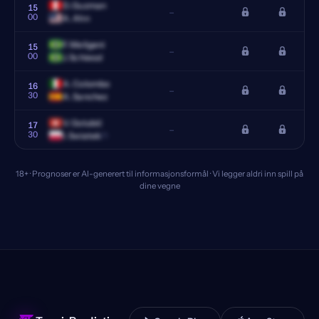
D. Guzman
15
–
00
A. Ahn
F. Meligeni
15
–
00
J. Schiessl
A. Colombo
16
–
30
A. Sanchez
V. Golubić
17
–
30
I. Swiatek
(7)
18+ · Prognoser er AI-generert til informasjonsformål · Vi legger aldri inn spill på
dine vegne