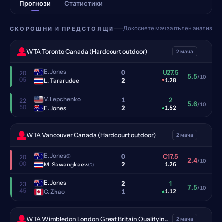
Прогнози
Статистики
Докоснете мач за пълен анализ
СКОРОШНИ И ПРЕДСТОЯЩИ
WTA Toronto Canada (Hardcourt outdoor)
2 мача
E. Jones
0
U27.5
20
5.5
/10
05
2
L. Tararudee
▾
1.28
V. Lepchenko
1
2
22
5.6
/10
50
2
E. Jones
▴
1.52
WTA Vancouver Canada (Hardcourt outdoor)
2 мача
E. Jones
0
O17.5
(6)
20
2.4
/10
00
2
M. Sawangkaew
1.26
(2)
E. Jones
2
1
23
7.5
/10
45
1
C. Zhao
▴
1.12
WTA Wimbledon London Great Britain Qualifying (Grass)
2 мача