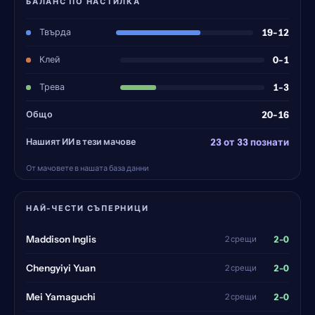
БАЛАНС ПО НАСТИЛКА
Твърда
19-12
Клей
0-1
Трева
1-3
Общо
20-16
Нашият ИИ в тези мачове
23 от 33 познати
От мачовете в нашата база данни
НАЙ-ЧЕСТИ СЪПЕРНИЦИ
2-0
Maddison Inglis
2 срещи
2-0
Chengyiyi Yuan
2 срещи
2-0
Mei Yamaguchi
2 срещи