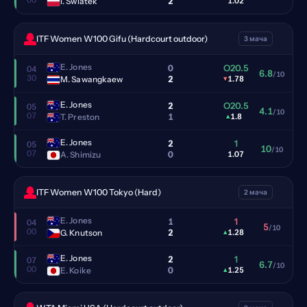
2
I. Swiatek
1.02
ITF Women W100 Gifu (Hardcourt outdoor)
3 мача
E. Jones
0
O20.5
04
6.8
/10
30
2
M. Sawangkaew
▾
1.78
E. Jones
2
O20.5
05
4.1
/10
07
1
T. Preston
▴
1.8
E. Jones
2
1
05
10
/10
07
0
A. Shimizu
1.07
ITF Women W100 Tokyo (Hard)
2 мача
E. Jones
1
1
04
5
/10
00
2
G. Knutson
▴
1.28
E. Jones
2
1
07
6.7
/10
00
0
E. Koike
▴
1.25