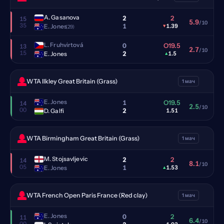
A. Gasanova
2
2
15
5.9
/10
35
1
E. Jones
▾
1.39
(29)
L. Fruhvirtová
0
O19.5
13
2.7
/10
15
2
E. Jones
▴
1.5
WTA Ilkley Great Britain (Grass)
1 мач
E. Jones
1
O19.5
14
2.5
/10
00
2
D. Galfi
1.51
WTA Birmingham Great Britain (Grass)
1 мач
M. Stojsavljevic
2
2
14
8.1
/10
05
1
E. Jones
▴
1.53
WTA French Open Paris France (Red clay)
1 мач
E. Jones
0
2
11
6.4
/10
00