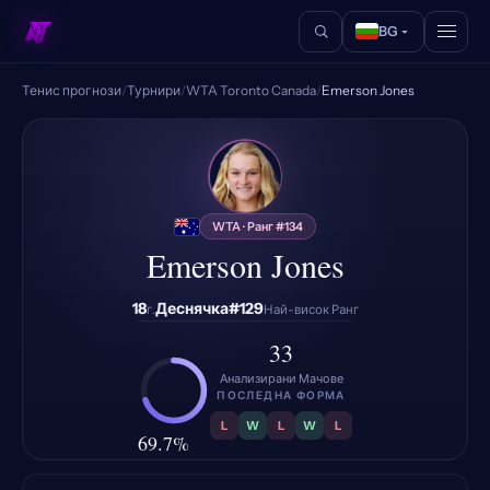
BG
Тенис прогнози
/
Турнири
/
WTA Toronto Canada
/
Emerson Jones
EJ
WTA · Ранг #134
Emerson Jones
18
Деснячка
#129
г.
Най-висок Ранг
33
Анализирани Мачове
ПОСЛЕДНА ФОРМА
L
W
L
W
L
69.7%