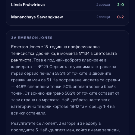
2-0
Linda Fruhvirtova
2 срещи
0-2
Mananchaya Sawangkaew
2 срещи
ЗА EMERSON JONES
Emerson Jones е 18-годишна професионална
тенисистка, деснячка, в момента №134 в световната
ранглиста.
Това е под най-доброто класиране в
кариерата — №129. Сервисът е уязвимата страна: на
първи сервис печели 58.2% от точките, а двойните
грешки на мач са 5.1. На посрещане числата са средни
— 44.8% спечелени точки, 50% оползотворени брейк
точки. От всичко изиграно 56.2% от точките остават от
тази страна на мрежата. Най-добрата настилка е
категорично твърди кортове: 19-12 там, срещу 1-4 на
всички останали.
Резултатите се люлеят: 2 нагоре и 3 надолу в
последните 5. Най-дългият мач, който имаме записан,