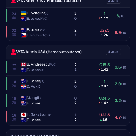
WTA Miami USA (Hardcourt outdoor)
2 мача
E. Svitolina
2
1
(9)
23
8
/10
40
0
E. Jones
▾
1.12
(WC)
E. Jones
2
U27.5
(WC)
23
8.9
/10
30
1
L. Fruhvirtová
1.26
WTA Austin USA (Hardcourt outdoor)
4 мача
B. Andreescu
2
O18.5
(WC)
22
9.6
/10
00
1
E. Jones
▾
1.42
(Q)
E. Jones
2
1
(Q)
18
2.9
/10
20
0
D. Vekić
▴
2.67
M. Inglis
0
U24.5
19
3.2
/10
25
2
E. Jones
▾
1.42
H. Sakatsume
1
U22.5
16
4.7
/10
00
2
E. Jones
▴
1.6