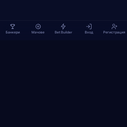
Банкери
Мачове
Bet Builder
Вход
Регистрация
TennisPredictions
Google Play
App Store
+
ПОПУЛЯРНИ ТУРНИРИ