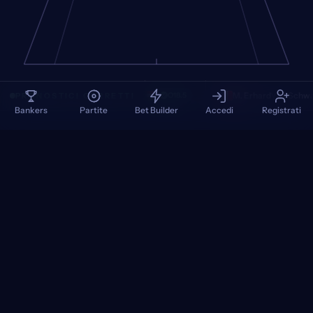
T. Gentzsch
Z. Piros
M. Erhard
J. Schwaerzler
PRONOSTICI CORRETTI
VS
O18.5
VS
Bankers
Partite
Bet Builder
Accedi
Registrati
8 AGOSTO
Pronostici Tennis
Gratuiti
Finita
MONTREAL, CANADA
PARTITA DEL GIORNO
0
C. Ruud
(9)
2
J. Fonseca
(22)