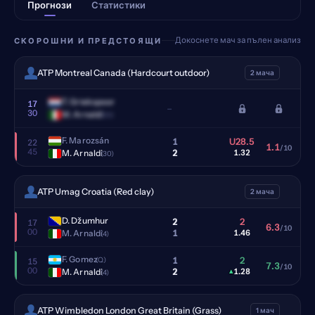
Прогнози
Статистики
Докоснете мач за пълен анализ
СКОРОШНИ И ПРЕДСТОЯЩИ
ATP Montreal Canada (Hardcourt outdoor)
2 мача
T. Griekspoor
17
–
30
M. Arnaldi
(30)
F. Marozsán
1
U28.5
22
1.1
/10
45
2
M. Arnaldi
1.32
(30)
ATP Umag Croatia (Red clay)
2 мача
D. Džumhur
2
2
17
6.3
/10
00
1
M. Arnaldi
1.46
(4)
F. Gomez
1
2
(Q)
15
7.3
/10
00
2
M. Arnaldi
▴
1.28
(4)
ATP Wimbledon London Great Britain (Grass)
1 мач