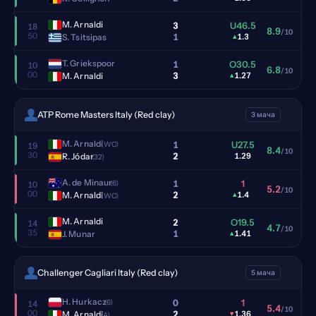
M. Arnaldi
3
U46.5
18
8.9
/10
50
1
S. Tsitsipas
▴
1.3
T. Griekspoor
1
O30.5
10
6.8
/10
00
3
M. Arnaldi
▴
1.27
ATP Rome Masters Italy (Red clay)
3 мача
M. Arnaldi
1
U27.5
(WC)
19
8.4
/10
30
2
R. Jódar
1.29
(32)
A. de Minaur
1
1
(6)
10
5.2
/10
00
2
M. Arnaldi
▴
1.4
(WC)
M. Arnaldi
2
O19.5
14
4.7
/10
35
1
J. Munar
▴
1.41
Challenger Cagliari Italy (Red clay)
5 мача
H. Hurkacz
0
1
(6)
14
5.4
/10
00
2
M. Arnaldi
▾
1.36
(A)