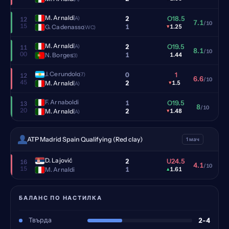
M. Arnaldi
2
O18.5
(A)
12
7.1
/10
15
1
G. Cadenasso
▾
1.25
(WC)
M. Arnaldi
2
O19.5
(A)
11
8.1
/10
00
1
N. Borges
1.44
(3)
J. Cerundolo
0
1
(7)
12
6.6
/10
45
2
M. Arnaldi
▾
1.5
(A)
F. Arnaboldi
1
O19.5
13
8
/10
20
2
M. Arnaldi
▾
1.48
(A)
ATP Madrid Spain Qualifying (Red clay)
1 мач
D. Lajović
2
U24.5
16
4.1
/10
15
1
M. Arnaldi
▴
1.61
БАЛАНС ПО НАСТИЛКА
Твърда
2-4