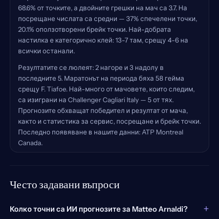
68.6% от точките, а двойните грешки на мач са 3.7. На
посрещане числата са средни — 37% спечелени точки,
20.1% оползотворени брейк точки. Най-добрата
настилка е категорично клей: 13-7 там, срещу 4-6 на
всички останали.
Резултатите се люлеят: 2 нагоре и 3 надолу в
последните 5. Маратонът на периода бяха 58 гейма
срещу F. Tiafoe. Най-много от мачовете, които следим,
са изиграни на Challenger Cagliari Italy — 5 от тях.
Прогнозите обхващат победител и резултат от мача,
както и статистика за сервис, посрещане и брейк точки.
Последно появяване в нашите данни: ATP Montreal
Canada.
Често задавани въпроси
+
Колко точни са ИИ прогнозите за Matteo Arnaldi?