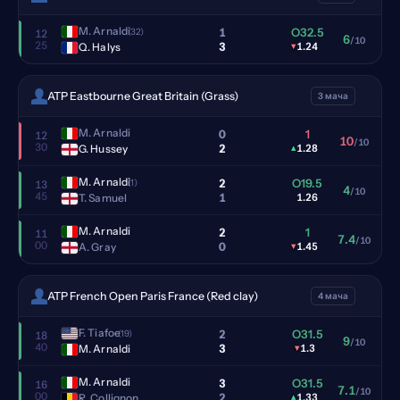
M. Arnaldi
1
O32.5
(32)
12
6
/10
25
3
Q. Halys
▾
1.24
ATP Eastbourne Great Britain (Grass)
3 мача
M. Arnaldi
0
1
12
10
/10
30
2
G. Hussey
▴
1.28
M. Arnaldi
2
O19.5
(1)
13
4
/10
45
1
T. Samuel
1.26
M. Arnaldi
2
1
11
7.4
/10
00
0
A. Gray
▾
1.45
ATP French Open Paris France (Red clay)
4 мача
F. Tiafoe
2
O31.5
(19)
18
9
/10
40
3
M. Arnaldi
▾
1.3
M. Arnaldi
3
O31.5
16
7.1
/10
00
2
R. Collignon
▴
1.33