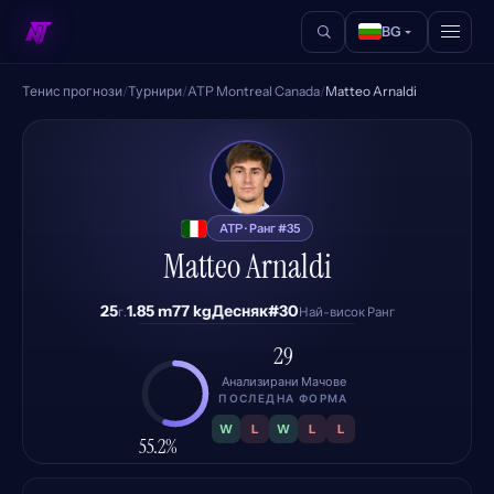
BG
Тенис прогнози
/
Турнири
/
ATP Montreal Canada
/
Matteo Arnaldi
MA
ATP · Ранг #35
Matteo Arnaldi
25
1.85 m
77 kg
Десняк
#30
г.
Най-висок Ранг
29
Анализирани Мачове
ПОСЛЕДНА ФОРМА
W
L
W
L
L
55.2%