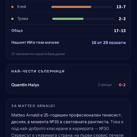
Клей
13-7
Трева
2-2
Общо
17-13
Нашият ИИ в тези мачове
16 от 29 познати
От мачовете в нашата база данни
НАЙ-ЧЕСТИ СЪПЕРНИЦИ
0-2
Quentin Halys
2 срещи
ЗА MATTEO ARNALDI
Matteo Arnaldi е 25-годишен професионален тенисист,
десняк, в момента №35 в световната ранглиста.
Това е
под най-доброто класиране в кариерата — №30.
Сервисът е уязвимата страна: на първи сервис печели