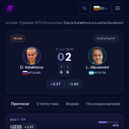
BG
с прогнози
/
Турнири
/
WTA Brescia Italy
/
Darya Astakhova vs Luisina Giovannini
Darya Astakhova vs Luisina
Клей
ЗАВЪРШИЛ
17 Jun
· 09:30
0
2
:
3
1
D. Astakhova
L. Giovannini
6
6
·
WTA 240
·
WTA 174
2.27
1.62
Прогнози
Статистика
Форма
Последни мачове
BEST TIP
4/10
U23.5
1.57