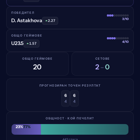
ПОБЕДИТЕЛ
3/10
D. Astakhova
2.27
ОБЩО ГЕЙМОВЕ
4/10
U23.5
1.57
ОБЩО ГЕЙМОВЕ
СЕТОВЕ
20
2
0
–
ПРОГНОЗИРАН ТОЧЕН РЕЗУЛТАТ
6
6
4
4
ОБЩНОСТ · КОЙ ПЕЧЕЛИ?
23
%
77
%
443
гласа