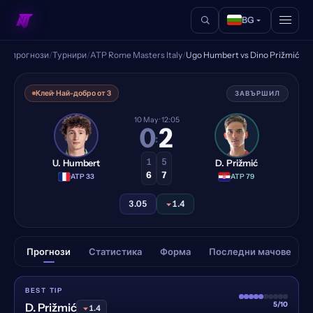
BG
ис прогнози
/
Турнири
/
ATP Rome Masters Italy
/
Ugo Humbert vs Dino Prižmić
Ugo Humbert vs Dino Prižm
Клей
· Най-добро от 3
ЗАВЪРШИЛ
10 May
· 12:05
0
2
:
1
5
U. Humbert
D. Prižmić
6
7
·
ATP 33
·
ATP 79
3.05
1.4
Прогнози
Статистика
Форма
Последни мачове
BEST TIP
5/10
D. Prižmić
1.4