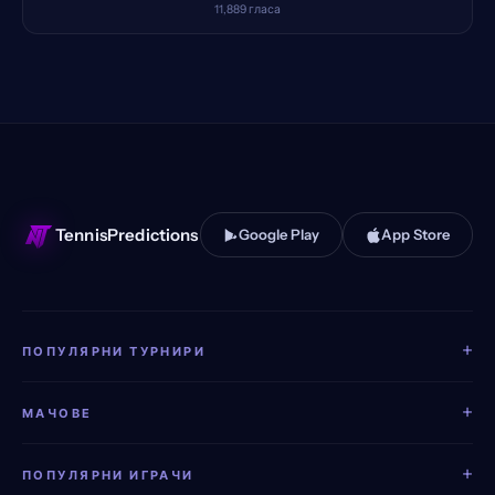
11,889
гласа
TennisPredictions
Google Play
App Store
+
ПОПУЛЯРНИ ТУРНИРИ
+
МАЧОВЕ
+
ПОПУЛЯРНИ ИГРАЧИ