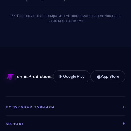
18+ · Прогнозите са генерирани от AI с информативна цел · Никога не
залагаме от ваше име
TennisPredictions
Google Play
App Store
+
ПОПУЛЯРНИ ТУРНИРИ
+
МАЧОВЕ