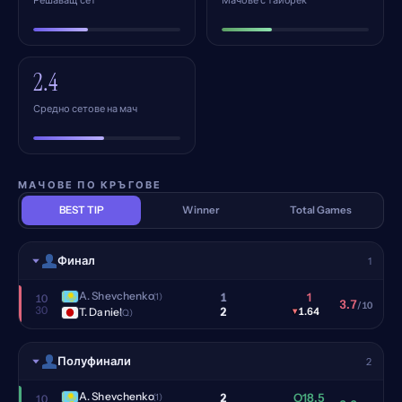
Решаващ сет
Мачове с тайбрек
2.4
Средно сетове на мач
МАЧОВЕ ПО КРЪГОВЕ
BEST TIP
Winner
Total Games
Финал
1
A. Shevchenko
1
1
(1)
10
3.7
/10
30
2
T. Daniel
▾
1.64
(Q)
Полуфинали
2
A. Shevchenko
2
O18.5
(1)
10