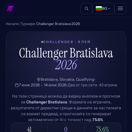
BG
Начало
/
Турнири
/
Challenger Bratislava 2026
CHALLENGER · КЛЕЙ
Challenger Bratislava
2026
Bratislava, Slovakia, Qualifying
7 юни 2026 – 14 юни 2026
Два от три сета · 43 играчи
На тази страница можеш да видиш анализи и прогнози
за
Challenger Bratislava
. Формата на играчите,
резултатите от директни срещи и данните за настилката
се вземат предвид, а прогнозите се генерират
автоматично от AI с точност над
75.6%
.
41
0
75.6%