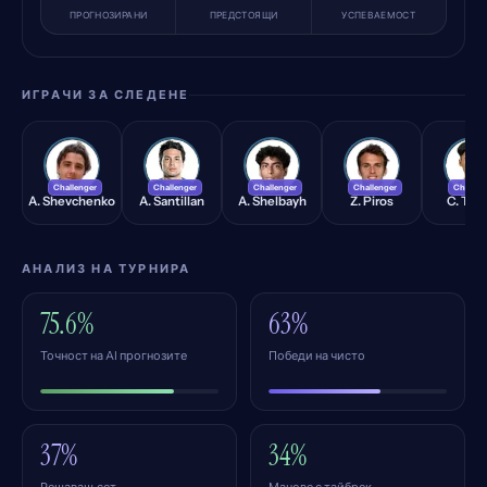
ПРОГНОЗИРАНИ
ПРЕДСТОЯЩИ
УСПЕВАЕМОСТ
ИГРАЧИ ЗА СЛЕДЕНЕ
AS
AS
AS
ZP
CT
Challenger
Challenger
Challenger
Challenger
Challen
A. Shevchenko
A. Santillan
A. Shelbayh
Z. Piros
C. Tse
АНАЛИЗ НА ТУРНИРА
75.6%
63%
Точност на AI прогнозите
Победи на чисто
37%
34%