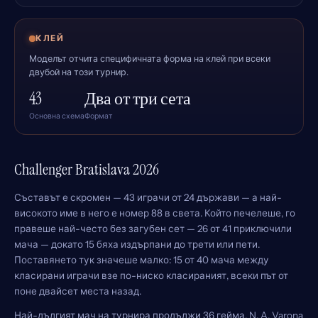
КЛЕЙ
Моделът отчита специфичната форма на клей при всеки
двубой на този турнир.
43
Два от три сета
Основна схема
Формат
Challenger Bratislava 2026
Съставът е скромен — 43 играчи от 24 държави — а най-
високото име в него е номер 88 в света. Който печелеше, го
правеше най-често без загубен сет — 26 от 41 приключили
мача — докато 15 бяха издърпани до трети или пети.
Поставянето тук значеше малко: 15 от 40 мача между
класирани играчи взе по-ниско класираният, всеки път от
поне двайсет места назад.
Най-дългият мач на турнира продължи 36 гейма, N. A. Varona