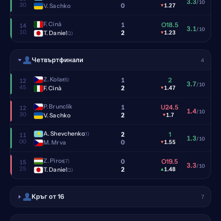
3.3
/10
30
0
V. Sachko
▾
1.27
F. Cinà
1
O18.5
14
3.1
/10
10
2
T. Daniel
▾
1.23
(Q)
Четвъртфинали
4
Z. Kolar
1
2
(6)
12
3.7
/10
45
2
F. Cinà
▾
1.47
P. Brunclik
1
U24.5
12
1.4
/10
30
2
V. Sachko
▾
1.7
A. Shevchenko
2
1
(1)
11
1.3
/10
00
0
M. Mrva
▾
1.55
Z. Piros
0
O19.5
(7)
15
3.3
/10
25
2
T. Daniel
▴
1.48
(Q)
Кръг от 16
7