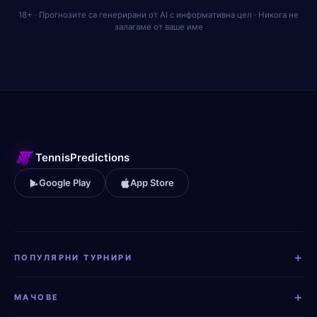
18+ · Прогнозите са генерирани от AI с информативна цел · Никога не
залагаме от ваше име
TennisPredictions
Google Play
App Store
+
ПОПУЛЯРНИ ТУРНИРИ
+
МАЧОВЕ