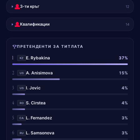
3-ти кръг
12
Квалификации
14
ПРЕТЕНДЕНТИ ЗА ТИТЛАТА
1
37%
E. Rybakina
KZ
2
15%
A. Anisimova
US
3
4%
I. Jovic
US
4
4%
S. Cirstea
RO
5
3%
L. Fernandez
CA
6
3%
L. Samsonova
RU