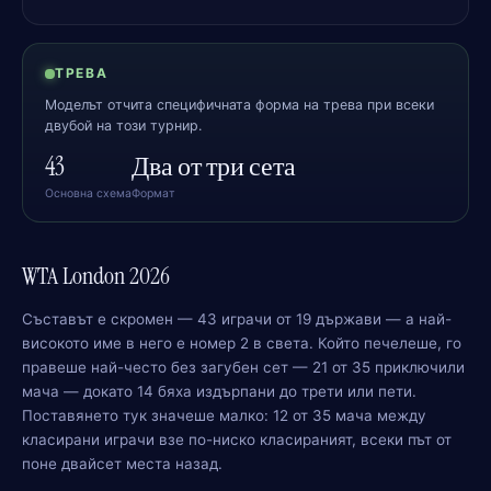
ТРЕВА
Моделът отчита специфичната форма на трева при всеки
двубой на този турнир.
43
Два от три сета
Основна схема
Формат
WTA London 2026
Съставът е скромен — 43 играчи от 19 държави — а най-
високото име в него е номер 2 в света. Който печелеше, го
правеше най-често без загубен сет — 21 от 35 приключили
мача — докато 14 бяха издърпани до трети или пети.
Поставянето тук значеше малко: 12 от 35 мача между
класирани играчи взе по-ниско класираният, всеки път от
поне двайсет места назад.