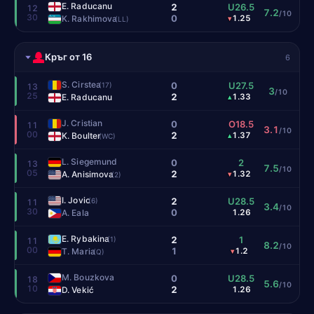
E. Raducanu
2
U26.5
12
7.2
/10
30
0
K. Rakhimova
1.25
▾
(LL)
Кръг от 16
6
S. Cirstea
0
U27.5
(17)
13
3
/10
25
2
E. Raducanu
1.33
▴
J. Cristian
0
O18.5
11
3.1
/10
00
2
K. Boulter
1.37
▴
(WC)
L. Siegemund
0
2
13
7.5
/10
05
2
A. Anisimova
1.32
▾
(2)
I. Jovic
2
U28.5
(6)
11
3.4
/10
30
0
A. Eala
1.26
E. Rybakina
2
1
(1)
11
8.2
/10
00
1
T. Maria
1.2
▾
(Q)
M. Bouzkova
0
U28.5
18
5.6
/10
10
2
D. Vekić
1.26