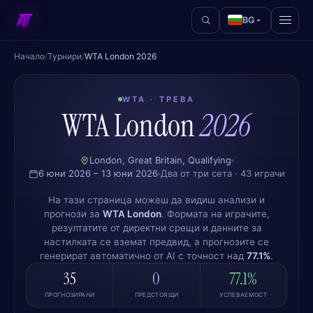
BG
Начало
/
Турнири
/
WTA London 2026
WTA · ТРЕВА
WTA London
2026
London, Great Britain, Qualifying
6 юни 2026 – 13 юни 2026
Два от три сета · 43 играчи
На тази страница можеш да видиш анализи и
прогнози за
WTA London
. Формата на играчите,
резултатите от директни срещи и данните за
настилката се вземат предвид, а прогнозите се
генерират автоматично от AI с точност над
77.1%
.
35
0
77.1%
ПРОГНОЗИРАНИ
ПРЕДСТОЯЩИ
УСПЕВАЕМОСТ