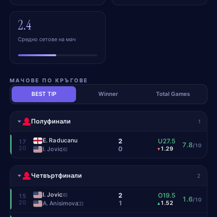
2.4
Средно сетове на мач
МАЧОВЕ ПО КРЪГОВЕ
BEST TIP
Winner
Total Games
Полуфинали
1
E. Raducanu
2
U27.5
17
7.8
/10
20
0
I. Jovic
1.29
▾
(6)
Четвъртфинали
2
I. Jovic
2
O19.5
(6)
15
1.6
/10
20
1
A. Anisimova
1.52
▴
(2)