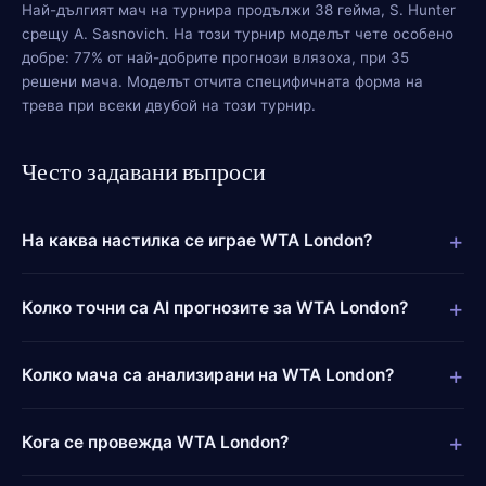
Най-дългият мач на турнира продължи 38 гейма, S. Hunter
срещу A. Sasnovich. На този турнир моделът чете особено
добре: 77% от най-добрите прогнози влязоха, при 35
решени мача. Моделът отчита специфичната форма на
трева при всеки двубой на този турнир.
Често задавани въпроси
+
На каква настилка се играе WTA London?
+
Колко точни са AI прогнозите за WTA London?
+
Колко мача са анализирани на WTA London?
+
Кога се провежда WTA London?