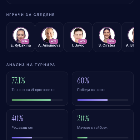
ИГРАЧИ ЗА СЛЕДЕНЕ
ER
AA
IJ
SC
AB
WTA
WTA
WTA
WTA
W
E. Rybakina
A. Anisimova
I. Jovic
S. Cirstea
A. Blin
АНАЛИЗ НА ТУРНИРА
77.1%
60%
Точност на AI прогнозите
Победи на чисто
40%
20%
Решаващ сет
Мачове с тайбрек