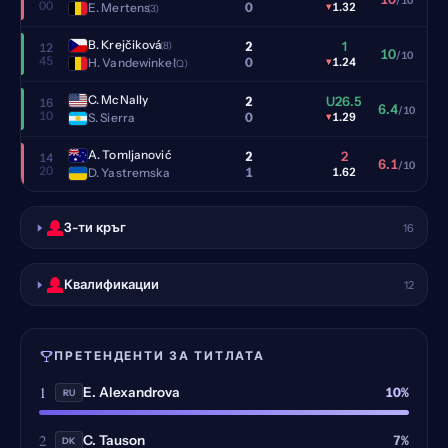
/10
00
0
E. Mertens
▾
1.32
(3)
B. Krejčiková
2
1
(8)
12
10
/10
45
0
H. Vandewinkel
▾
1.24
(Q)
C. McNally
2
U26.5
16
6.4
/10
10
0
S. Sierra
▾
1.29
A. Tomljanović
2
2
14
6.1
/10
20
1
D. Yastremska
1.62
3-ти кръг
16
Квалификации
12
ПРЕТЕНДЕНТИ ЗА ТИТЛАТА
1
10%
E. Alexandrova
RU
2
7%
C. Tauson
DK