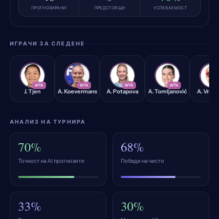
ПРОГНОЗИРАНИ
ПРЕДСТОЯЩИ
УСПЕВАЕМОСТ
ИГРАЧИ ЗА СЛЕДЕНЕ
JT
AK
AP
AT
AV
WTA
WTA
WTA
WTA
W
J. Tjen
A. Koevermans
A. Potapova
A. Tomljanović
A. Vran
АНАЛИЗ НА ТУРНИРА
70%
68%
Точност на AI прогнозите
Победи на чисто
33%
30%