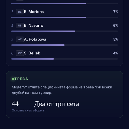
3
7%
E. Mertens
BE
4
6%
E. Navarro
US
5
5%
A. Potapova
AT
6
4%
S. Bejlek
CZ
ТРЕВА
Моделът отчита специфичната форма на трева при всеки
двубой на този турнир.
44
Два от три сета
Основна схема
Формат