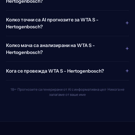
Hertogenbosch?
Колко точни са AI прогнозите за WTA S -
+
Hertogenbosch?
Колко мача са анализирани на WTA S -
+
Hertogenbosch?
+
Кога се провежда WTA S - Hertogenbosch?
18+ · Прогнозите са генерирани от AI с информативна цел · Никога не
залагаме от ваше име