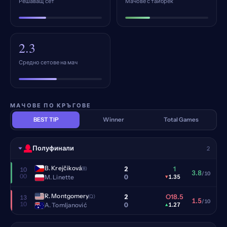
Решаващ сет
Мачове с тайбрек
2.3
Средно сетове на мач
МАЧОВЕ ПО КРЪГОВЕ
BEST TIP
Winner
Total Games
Полуфинали
2
B. Krejčiková
2
1
(8)
10
3.8
/10
00
0
M. Linette
▾
1.35
R. Montgomery
2
O18.5
(Q)
13
1.5
/10
10
0
A. Tomljanović
▴
1.27