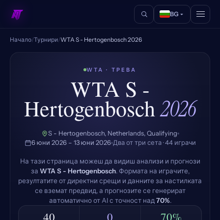
BG
Начало
/
Турнири
/
WTA S - Hertogenbosch 2026
WTA · ТРЕВА
WTA S -
Hertogenbosch
2026
S - Hertogenbosch, Netherlands, Qualifying
6 юни 2026 – 13 юни 2026
Два от три сета · 44 играчи
На тази страница можеш да видиш анализи и прогнози
за
WTA S - Hertogenbosch
. Формата на играчите,
резултатите от директни срещи и данните за настилката
се вземат предвид, а прогнозите се генерират
автоматично от AI с точност над
70%
.
40
0
70%