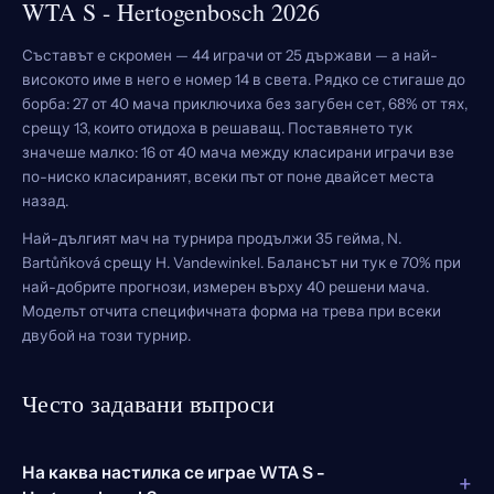
WTA S - Hertogenbosch 2026
Съставът е скромен — 44 играчи от 25 държави — а най-
високото име в него е номер 14 в света. Рядко се стигаше до
борба: 27 от 40 мача приключиха без загубен сет, 68% от тях,
срещу 13, които отидоха в решаващ. Поставянето тук
значеше малко: 16 от 40 мача между класирани играчи взе
по-ниско класираният, всеки път от поне двайсет места
назад.
Най-дългият мач на турнира продължи 35 гейма, N.
Bartůňková срещу H. Vandewinkel. Балансът ни тук е 70% при
най-добрите прогнози, измерен върху 40 решени мача.
Моделът отчита специфичната форма на трева при всеки
двубой на този турнир.
Често задавани въпроси
На каква настилка се играе WTA S -
+