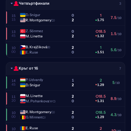
Четвъртфинали
3
D. Snigur
0
1
15
7.5
/10
15
2
R. Montgomery
▴
1.75
(Q)
Z. Sönmez
0
O18.5
13
1.5
/10
45
2
M. Linette
▾
1.32
B. Krejčiková
2
1
(8)
10
5.6
/10
00
0
E. Ruse
▴
1.51
Кръг от 16
7
P. Udvardy
1
2
14
5
/10
45
2
D. Snigur
▾
1.29
M. Linette
2
O18.5
11
8.9
/10
20
0
M. Pohankova
▾
1.31
(WC)
R. Montgomery
2
O18.5
(Q)
10
4.3
/10
00
0
G. Minnen
▴
1.29
(Q)
E. Ruse
2
2
10
10