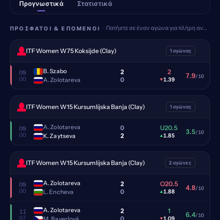
Προγνωστικά
Στατιστικά
Πατήστε σε έναν αγώνα για πλήρη ανάλυση
ΠΡΌΣΦΑΤΟΙ & ΕΠΌΜΕΝΟΙ
ITF Women W75 Koksijde (Clay)
1 αγώνας
B. Szabo
2
2
09
7.9
/10
00
0
A. Zolotareva
▾
1.39
ITF Women W15 Kursumlijska Banja (Clay)
1 αγώνας
A. Zolotareva
0
U20.5
09
3.5
/10
00
2
K. Zaytseva
▴
1.85
ITF Women W15 Kursumlijska Banja (Clay)
2 αγώνες
A. Zolotareva
2
O20.5
09
4.8
/10
00
0
L. Encheva
▴
1.88
A. Zolotareva
2
1
11
6.4
/10
07
0
M. Bayerlová
▾
1.09