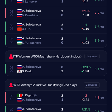
00
1
S. Lansere
▾
1.8
A. Zolotareva
2
O19.5
03
7.2
/10
00
0
V. Panshina
1.68
A. Zolotareva
2
1
05
7.6
/10
08
0
X. Luo
▾
1.16
A. Zolotareva
2
1
05
7.9
/10
00
0
S. Yuldasheva
▾
1.02
ITF Women W50 Maanshan (Hardcourt indoor)
1 αγώνας
A. Zolotareva
0
O20.5
02
5.1
/10
00
2
S. Park
▴
1.93
WTA Antalya 2 Turkiye Qualifying (Red clay)
2 αγώνες
L. Pigato
2
2
(3)
09
4.3
/10
15
1
A. Zolotareva
▾
2.41
A. Zolotareva
2
U21.5
10
5.2
/10