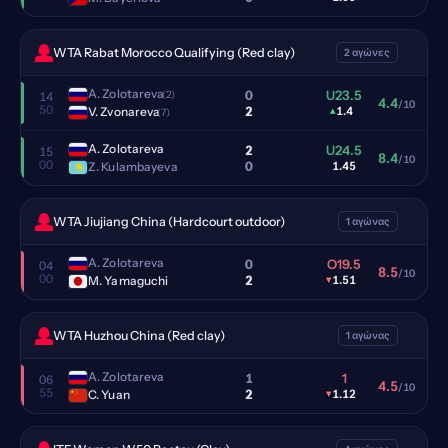
WTA Rabat Morocco Qualifying (Red clay)
2 αγώνες
A. Zolotareva
0
U23.5
(2)
14
4.4
/10
50
2
V. Zvonareva
▴
1.4
(7)
A. Zolotareva
2
U24.5
15
8.4
/10
00
0
Z. Kulambayeva
1.45
WTA Jiujiang China (Hardcourt outdoor)
1 αγώνας
A. Zolotareva
0
O19.5
04
8.5
/10
00
2
M. Yamaguchi
▾
1.51
WTA Huzhou China (Red clay)
1 αγώνας
A. Zolotareva
1
1
06
4.5
/10
55
2
C. Yuan
▾
1.12