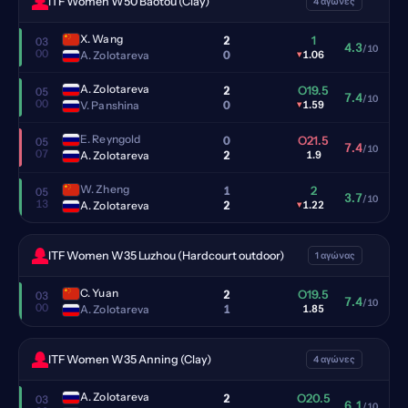
ITF Women W50 Baotou (Clay)
4 αγώνες
X. Wang
2
1
03
4.3
/10
00
0
A. Zolotareva
▾
1.06
A. Zolotareva
2
O19.5
05
7.4
/10
00
0
V. Panshina
▾
1.59
E. Reyngold
0
O21.5
05
7.4
/10
07
2
A. Zolotareva
1.9
W. Zheng
1
2
05
3.7
/10
13
2
A. Zolotareva
▾
1.22
ITF Women W35 Luzhou (Hardcourt outdoor)
1 αγώνας
C. Yuan
2
O19.5
03
7.4
/10
00
1
A. Zolotareva
1.85
ITF Women W35 Anning (Clay)
4 αγώνες
A. Zolotareva
2
O20.5
03
6.1
/10