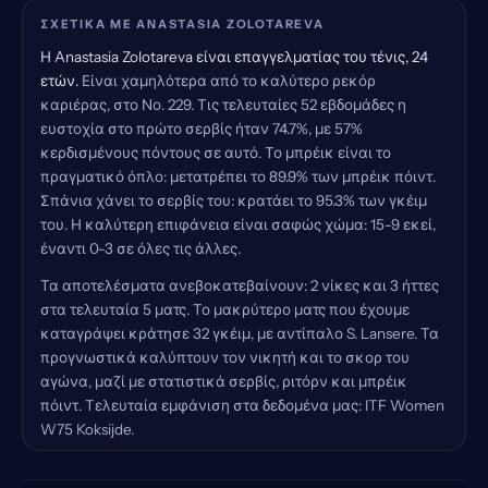
ΣΧΕΤΙΚΆ ΜΕ ANASTASIA ZOLOTAREVA
Η Anastasia Zolotareva είναι επαγγελματίας του τένις, 24
ετών.
Είναι χαμηλότερα από το καλύτερο ρεκόρ
καριέρας, στο Νο. 229. Τις τελευταίες 52 εβδομάδες η
ευστοχία στο πρώτο σερβίς ήταν 74.7%, με 57%
κερδισμένους πόντους σε αυτό. Το μπρέικ είναι το
πραγματικό όπλο: μετατρέπει το 89.9% των μπρέικ πόιντ.
Σπάνια χάνει το σερβίς του: κρατάει το 95.3% των γκέιμ
του. Η καλύτερη επιφάνεια είναι σαφώς χώμα: 15-9 εκεί,
έναντι 0-3 σε όλες τις άλλες.
Τα αποτελέσματα ανεβοκατεβαίνουν: 2 νίκες και 3 ήττες
στα τελευταία 5 ματς. Το μακρύτερο ματς που έχουμε
καταγράψει κράτησε 32 γκέιμ, με αντίπαλο S. Lansere. Τα
προγνωστικά καλύπτουν τον νικητή και το σκορ του
αγώνα, μαζί με στατιστικά σερβίς, ριτόρν και μπρέικ
πόιντ. Τελευταία εμφάνιση στα δεδομένα μας: ITF Women
W75 Koksijde.