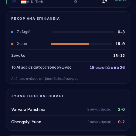
50
0
A. K. Toth
1.7
ΡΕΚΌΡ ΑΝΆ ΕΠΙΦΆΝΕΙΑ
Σκληρό
0-3
Χώμα
15-9
Σύνολο
15-12
Το AI μας σε αυτούς τους αγώνες
19 σωστά από 26
Από τους αγώνες στη βάση δεδομένων μας
ΣΥΧΝΌΤΕΡΟΙ ΑΝΤΊΠΑΛΟΙ
2-0
Varvara Panshina
2 συναντήσεις
0-2
Chengyiyi Yuan
2 συναντήσεις