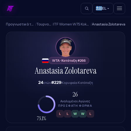
EL
Προγνωστικά τένις
/
Τουρνουά
/
ITF Women W75 Koksijde
/
Anastasia Zolotareva
AZ
WTA · Κατάταξη #266
Anastasia Zolotareva
24
#229
ετών
Κορυφαία Κατάταξη
26
Αναλυμένοι Αγώνες
ΠΡΌΣΦΑΤΗ ΦΌΡΜΑ
L
L
W
W
L
73.1%