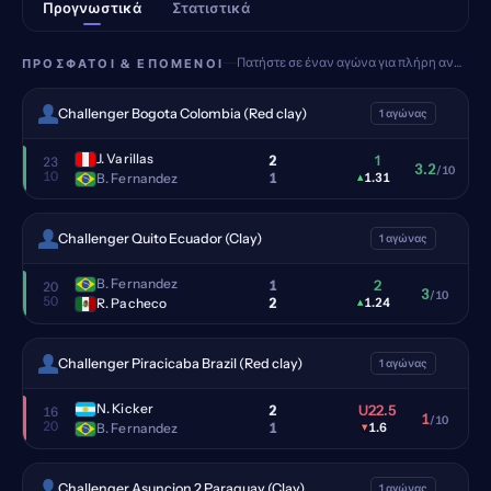
Προγνωστικά
Στατιστικά
Πατήστε σε έναν αγώνα για πλήρη ανάλυση
ΠΡΌΣΦΑΤΟΙ & ΕΠΌΜΕΝΟΙ
Challenger Bogota Colombia (Red clay)
1 αγώνας
J. Varillas
2
1
23
3.2
/10
10
1
B. Fernandez
▴
1.31
Challenger Quito Ecuador (Clay)
1 αγώνας
B. Fernandez
1
2
20
3
/10
50
2
R. Pacheco
▴
1.24
Challenger Piracicaba Brazil (Red clay)
1 αγώνας
N. Kicker
2
U22.5
16
1
/10
20
1
B. Fernandez
▾
1.6
Challenger Asuncion 2 Paraguay (Clay)
1 αγώνας