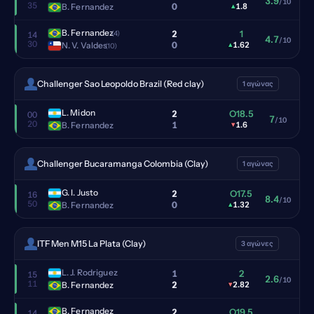
3.9
/10
35
0
B. Fernandez
▴
1.8
B. Fernandez
2
1
(4)
14
4.7
/10
30
0
N. V. Valdes
▴
1.62
(10)
Challenger Sao Leopoldo Brazil (Red clay)
1 αγώνας
L. Midon
2
O18.5
00
7
/10
20
1
B. Fernandez
▾
1.6
Challenger Bucaramanga Colombia (Clay)
1 αγώνας
G. I. Justo
2
O17.5
16
8.4
/10
50
0
B. Fernandez
▴
1.32
ITF Men M15 La Plata (Clay)
3 αγώνες
L. J. Rodriguez
1
2
15
2.6
/10
11
2
B. Fernandez
▾
2.82
B. Fernandez
2
O19.5
14