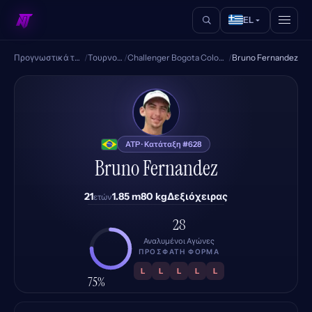
EL
Προγνωστικά τένις
/
Τουρνουά
/
Challenger Bogota Colombia
/
Bruno Fernandez
BF
ATP · Κατάταξη #628
Bruno Fernandez
21
1.85 m
80 kg
Δεξιόχειρας
ετών
28
Αναλυμένοι Αγώνες
ΠΡΌΣΦΑΤΗ ΦΌΡΜΑ
L
L
L
L
L
75%