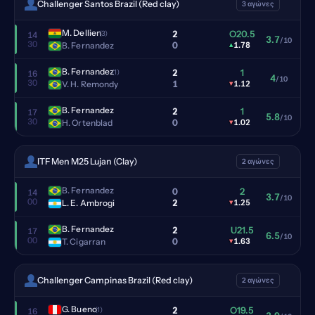
Challenger Santos Brazil (Red clay)
3 αγώνες
M. Dellien
2
O20.5
(3)
14
3.7
/10
30
0
B. Fernandez
▴
1.78
B. Fernandez
2
1
(1)
16
4
/10
30
1
V. H. Remondy
▾
1.12
B. Fernandez
2
1
17
5.8
/10
30
0
H. Ortenblad
▾
1.02
ITF Men M25 Lujan (Clay)
2 αγώνες
B. Fernandez
0
2
14
3.7
/10
00
2
L. E. Ambrogi
▾
1.25
B. Fernandez
2
U21.5
17
6.5
/10
00
0
T. Cigarran
▾
1.63
Challenger Campinas Brazil (Red clay)
2 αγώνες
G. Bueno
2
O19.5
(1)
16