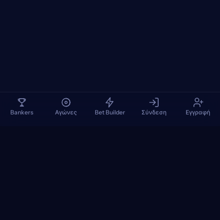
Bankers
Αγώνες
Bet Builder
Σύνδεση
Εγγραφή
TennisPredictions
Google Play
App Store