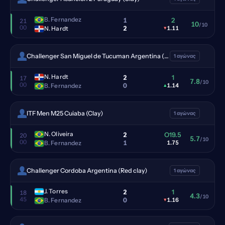
B. Fernandez
1
2
21
10
/10
00
2
N. Hardt
▾
1.11
Challenger San Miguel de Tucuman Argentina (Red clay)
1 αγώνας
N. Hardt
2
1
17
7.8
/10
00
0
B. Fernandez
▴
1.14
ITF Men M25 Cuiaba (Clay)
1 αγώνας
N. Oliveira
2
O19.5
20
5.7
/10
00
1
B. Fernandez
1.75
Challenger Cordoba Argentina (Red clay)
1 αγώνας
J. Torres
2
1
18
4.3
/10
45
0
B. Fernandez
▾
1.16