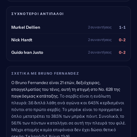
ΣΥΧΝΌΤΕΡΟΙ ΑΝΤΊΠΑΛΟΙ
1-1
Murkel Dellien
2 συναντήσεις
0-2
Nick Hardt
2 συναντήσεις
0-2
Guido Ivan Justo
2 συναντήσεις
ΣΧΕΤΙΚΆ ΜΕ BRUNO FERNANDEZ
Ο Bruno Fernandez είναι 21 ετών, δεξιόχειρας,
επαγγελματίας του τένις, αυτή τη στιγμή στο Νο. 628 της
παγκόσμιας κατάταξης.
Το σερβίς είναι η ευάλωτη
πλευρά: 3.6 διπλά λάθη ανά αγώνα και 64.5% κερδισμένοι
πόντοι στο πρώτο σερβίς. Το μπρέικ είναι το πραγματικό
όπλο: μετατρέπει το 38.5% των μπρέικ πόιντ. Συνολικά, το
56.1% των πόντων καταλήγει σε αυτή την πλευρά του φιλέ.
Μέχρι στιγμής καμία επιφάνεια δεν έχει δώσει θετικό
ρεκόρ: Σκληρό 0-1, Χώμα 12-16.