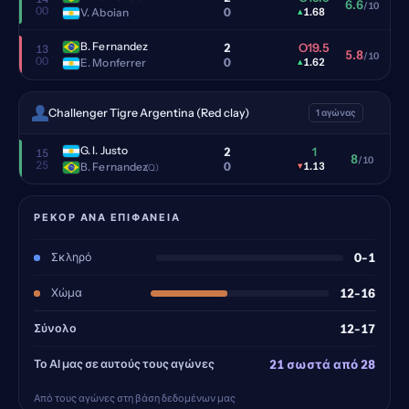
6.6
/10
00
0
V. Aboian
▴
1.68
B. Fernandez
2
O19.5
13
5.8
/10
00
0
E. Monferrer
▴
1.62
Challenger Tigre Argentina (Red clay)
1 αγώνας
G. I. Justo
2
1
15
8
/10
25
0
B. Fernandez
▾
1.13
(Q)
ΡΕΚΌΡ ΑΝΆ ΕΠΙΦΆΝΕΙΑ
Σκληρό
0-1
Χώμα
12-16
Σύνολο
12-17
Το AI μας σε αυτούς τους αγώνες
21 σωστά από 28
Από τους αγώνες στη βάση δεδομένων μας