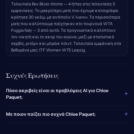
Τελευταία δεν δένει τίποτα — 4 ήττες στις τελευταίες 5
εμφανίσεις. Το μακρύτερο ματς που έχουμε καταγράψει
κράτησε 30 γκέιμ, με αντίπαλο V. Ivanov. Τα περισσότερα
ματς που καλύπτουμε παίχτηκαν στο τουρνουά WTA
Foggia Italy — 3 από αυτά. Τα προγνωστικά καλύπτουν
τον νικητή και το σκορ του αγώνα, μαζί με στατιστικά
σερβίς, ριτόρν και μπρέικ πόιντ. Τελευταία εμφάνιση στα
δεδομένα μας: ITF Women W75 Leipzig.
Συχνές Ερωτήσεις
Πόσο ακριβείς είναι οι προβλέψεις AI για Chloe
+
Paquet;
+
Με ποιον παίζει πιο συχνά Chloe Paquet;