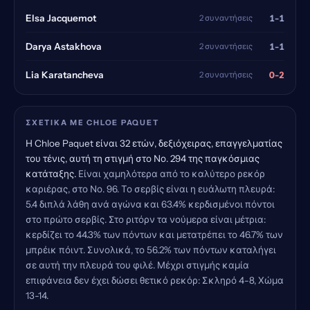
1-1
Elsa Jacquemot
2 συναντήσεις
1-1
Darya Astakhova
2 συναντήσεις
0-2
Lia Karatancheva
2 συναντήσεις
ΣΧΕΤΙΚΆ ΜΕ CHLOE PAQUET
Η Chloe Paquet είναι 32 ετών, δεξιόχειρας, επαγγελματίας
του τένις, αυτή τη στιγμή στο Νο. 294 της παγκόσμιας
κατάταξης.
Είναι χαμηλότερα από το καλύτερο ρεκόρ
καριέρας, στο Νο. 96. Το σερβίς είναι η ευάλωτη πλευρά:
5.4 διπλά λάθη ανά αγώνα και 63.4% κερδισμένοι πόντοι
στο πρώτο σερβίς. Στο ριτόρν τα νούμερα είναι μέτρια:
κερδίζει το 44.3% των πόντων και μετατρέπει το 46.7% των
μπρέικ πόιντ. Συνολικά, το 56.2% των πόντων καταλήγει
σε αυτή την πλευρά του φιλέ. Μέχρι στιγμής καμία
επιφάνεια δεν έχει δώσει θετικό ρεκόρ: Σκληρό 4-8, Χώμα
13-14.