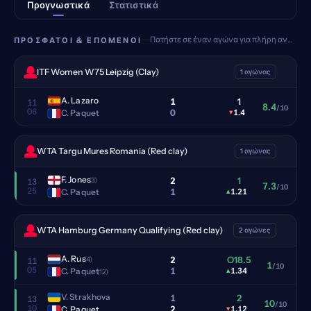
Προγνωστικά
Στατιστικά
Πατήστε σε έναν αγώνα για πλήρη ανάλυση
ΠΡΌΣΦΑΤΟΙ & ΕΠΌΜΕΝΟΙ
ITF Women W75 Leipzig (Clay)
1 αγώνας
A. Lazaro
1
1
11
8.4
/10
06
0
C. Paquet
▾
1.4
WTA Targu Mures Romania (Red clay)
1 αγώνας
F. Jones
2
1
(3)
13
7.3
/10
25
1
C. Paquet
▴
1.21
WTA Hamburg Germany Qualifying (Red clay)
2 αγώνες
A. Rus
2
O18.5
(4)
11
1
/10
05
1
C. Paquet
▴
1.34
(12)
V. Strakhova
1
2
13
10
/10
10
2
C. Paquet
▾
1.12