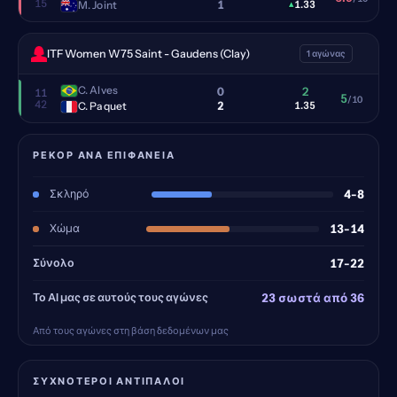
15
1
M. Joint
▴
1.33
ITF Women W75 Saint - Gaudens (Clay)
1 αγώνας
C. Alves
0
2
11
5
/10
42
2
C. Paquet
1.35
ΡΕΚΌΡ ΑΝΆ ΕΠΙΦΆΝΕΙΑ
Σκληρό
4-8
Χώμα
13-14
Σύνολο
17-22
Το AI μας σε αυτούς τους αγώνες
23 σωστά από 36
Από τους αγώνες στη βάση δεδομένων μας
ΣΥΧΝΌΤΕΡΟΙ ΑΝΤΊΠΑΛΟΙ