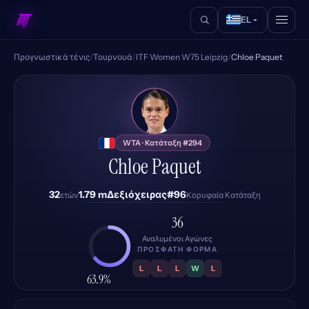
EL
Προγνωστικά τένις
/
Τουρνουά
/
ITF Women W75 Leipzig
/
Chloe Paquet
CP
WTA · Κατάταξη #294
Chloe Paquet
32
1.79 m
Δεξιόχειρας
#96
ετών
Κορυφαία Κατάταξη
36
Αναλυμένοι Αγώνες
ΠΡΌΣΦΑΤΗ ΦΌΡΜΑ
L
L
L
W
L
63.9%