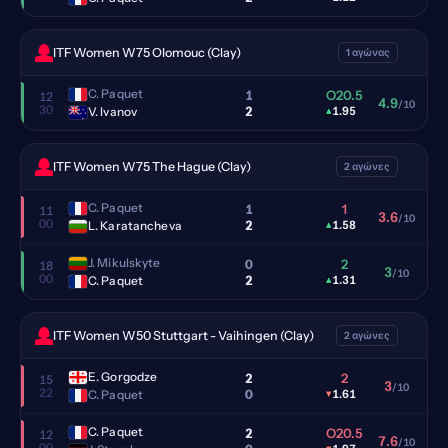
ITF Women W75 Olomouc (Clay)
1 αγώνας
C. Paquet
1
O20.5
12
4.9
/10
30
2
V. Ivanov
▴
1.95
ITF Women W75 The Hague (Clay)
2 αγώνες
C. Paquet
1
1
11
3.6
/10
00
2
L. Karatancheva
▴
1.58
J. Mikulskyte
0
2
18
3
/10
00
2
C. Paquet
▴
1.31
ITF Women W50 Stuttgart - Vaihingen (Clay)
2 αγώνες
E. Gorgodze
2
2
15
3
/10
22
0
C. Paquet
▾
1.61
C. Paquet
2
O20.5
12
7.6
/10
00