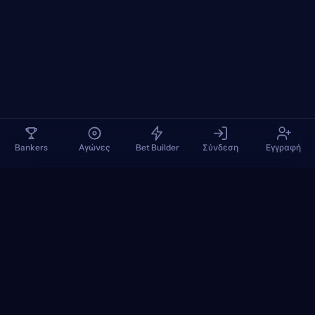
Bankers
Αγώνες
Bet Builder
Σύνδεση
Εγγραφή
TennisPredictions
Google Play
App Store