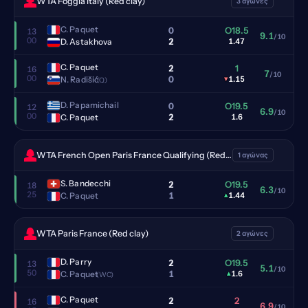
WTA Foggia Italy (Red clay)
3 αγώνες
C. Paquet
0
O18.5
13
9.1
/10
00
2
D. Astakhova
1.47
C. Paquet
2
1
16
7
/10
00
0
N. Radišić
▾
1.15
(Q)
D. Papamichail
0
O19.5
12
6.9
/10
00
2
C. Paquet
1.6
WTA French Open Paris France Qualifying (Red clay)
1 αγώνας
S. Bandecchi
2
O19.5
18
6.3
/10
25
1
C. Paquet
▴
1.44
WTA Paris France (Red clay)
2 αγώνες
D. Parry
2
O19.5
13
5.1
/10
50
1
C. Paquet
▴
1.6
(WC)
C. Paquet
2
2
16
6.9
/10