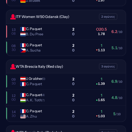
0
J. Stusek
▾
1.97
ITF Women W50 Gdansk (Clay)
2 αγώνες
C. Paquet
2
O20.5
13
6.2
/10
08
0
B. Du Pree
1.78
C. Paquet
2
1
08
5.1
/10
30
0
A. Sucha
▾
1.13
WTA Brescia Italy (Red clay)
3 αγώνες
J. Grabher
2
1
(3)
09
6.9
/10
30
0
C. Paquet
▴
1.39
C. Paquet
2
1
(4)
12
4.8
/10
00
0
A. K. Toth
▴
1.65
(7)
C. Paquet
2
1
14
5
/10
30
0
A. Zhu
▾
1.03