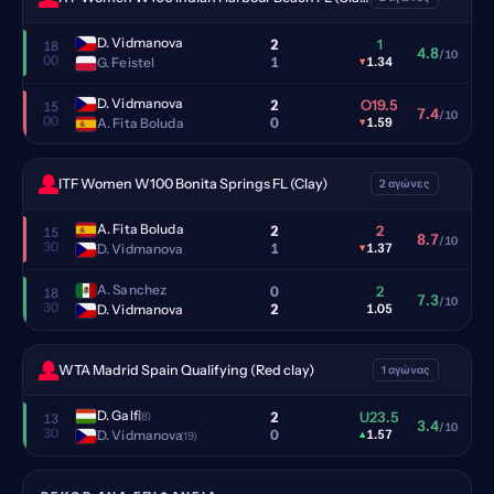
D. Vidmanova
2
1
18
4.8
/10
00
1
G. Feistel
▾
1.34
D. Vidmanova
2
O19.5
15
7.4
/10
00
0
A. Fita Boluda
▾
1.59
ITF Women W100 Bonita Springs FL (Clay)
2 αγώνες
A. Fita Boluda
2
2
15
8.7
/10
30
1
D. Vidmanova
▾
1.37
A. Sanchez
0
2
18
7.3
/10
30
2
D. Vidmanova
1.05
WTA Madrid Spain Qualifying (Red clay)
1 αγώνας
D. Galfi
2
U23.5
(8)
13
3.4
/10
30
0
D. Vidmanova
▴
1.57
(19)