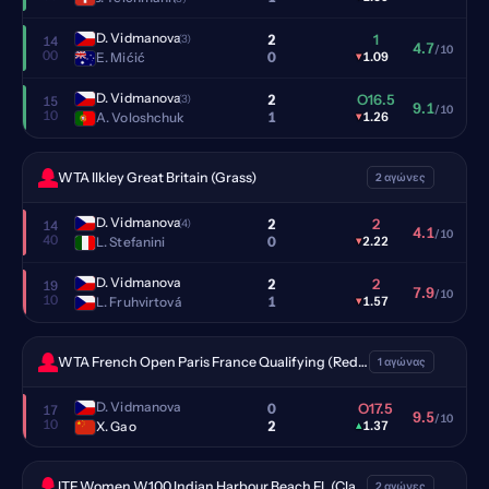
D. Vidmanova
2
1
(3)
14
4.7
/10
00
0
E. Mićić
▾
1.09
D. Vidmanova
2
O16.5
(3)
15
9.1
/10
10
1
A. Voloshchuk
▾
1.26
WTA Ilkley Great Britain (Grass)
2 αγώνες
D. Vidmanova
2
2
(4)
14
4.1
/10
40
0
L. Stefanini
▾
2.22
D. Vidmanova
2
2
19
7.9
/10
10
1
L. Fruhvirtová
▾
1.57
WTA French Open Paris France Qualifying (Red clay)
1 αγώνας
D. Vidmanova
0
O17.5
17
9.5
/10
10
2
X. Gao
▴
1.37
ITF Women W100 Indian Harbour Beach FL (Clay)
2 αγώνες