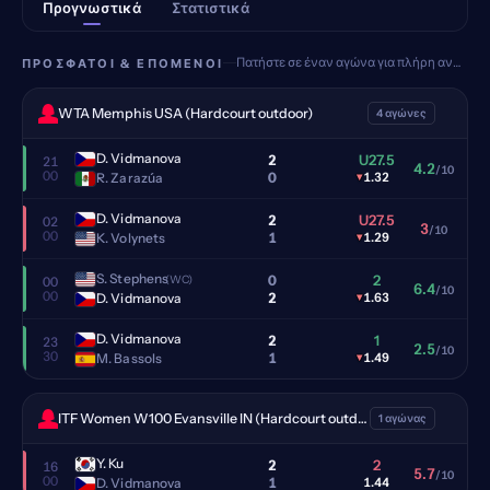
Προγνωστικά
Στατιστικά
Πατήστε σε έναν αγώνα για πλήρη ανάλυση
ΠΡΌΣΦΑΤΟΙ & ΕΠΌΜΕΝΟΙ
WTA Memphis USA (Hardcourt outdoor)
4 αγώνες
D. Vidmanova
2
U27.5
21
4.2
/10
00
0
R. Zarazúa
▾
1.32
D. Vidmanova
2
U27.5
02
3
/10
00
1
K. Volynets
▾
1.29
S. Stephens
0
2
(WC)
00
6.4
/10
00
2
D. Vidmanova
▾
1.63
D. Vidmanova
2
1
23
2.5
/10
30
1
M. Bassols
▾
1.49
ITF Women W100 Evansville IN (Hardcourt outdoor)
1 αγώνας
Y. Ku
2
2
16
5.7
/10
00
1
D. Vidmanova
1.44