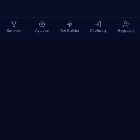
Bankers
Αγώνες
Bet Builder
Σύνδεση
Εγγραφή
TennisPredictions
Google Play
App Store
+
ΔΗΜΟΦΙΛΉ ΤΟΥΡΝΟΥΆ
+
ΑΓΏΝΕΣ