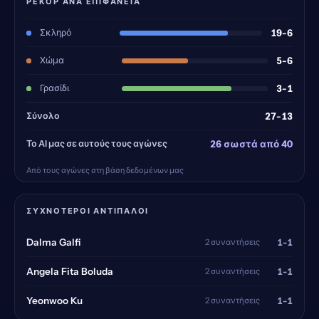
ΡΕΚΌΡ ΑΝΆ ΕΠΙΦΆΝΕΙΑ
Σκληρό
19-6
Χώμα
5-6
Γρασίδι
3-1
Σύνολο
27-13
Το AI μας σε αυτούς τους αγώνες
26 σωστά από 40
Από τους αγώνες στη βάση δεδομένων μας
ΣΥΧΝΌΤΕΡΟΙ ΑΝΤΊΠΑΛΟΙ
1-1
Dalma Galfi
2 συναντήσεις
1-1
Angela Fita Boluda
2 συναντήσεις
1-1
Yeonwoo Ku
2 συναντήσεις