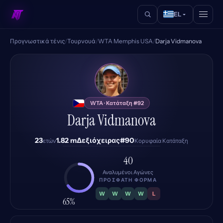
EL
Προγνωστικά τένις
/
Τουρνουά
/
WTA Memphis USA
/
Darja Vidmanova
DV
WTA · Κατάταξη #92
Darja Vidmanova
23
1.82 m
Δεξιόχειρας
#90
ετών
Κορυφαία Κατάταξη
40
Αναλυμένοι Αγώνες
ΠΡΌΣΦΑΤΗ ΦΌΡΜΑ
W
W
W
W
L
65%