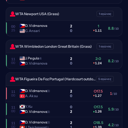
WTA Newport USA (Grass)
1 αγώνας
D. Vidmanova
2
1
00
8.8
/10
25
0
C. Ansari
▾
1.11
WTA Wimbledon London Great Britain (Grass)
1 αγώνας
J. Pegula
2
2:0
(4)
11
8.2
/10
00
0
D. Vidmanova
▾
1.24
WTA Figueira Da Foz Portugal (Hardcourt outdoor)
5 αγώνες
D. Vidmanova
2
O17.5
(3)
11
1
/10
00
0
A. Aksu
▾
1.27
Y. Ku
0
O17.5
11
5.9
/10
00
2
D. Vidmanova
▴
1.26
(3)
D. Vidmanova
2
O18.5
(3)
11
4.2
/10
00
1
J. Teichmann
▾
1.39
(5)