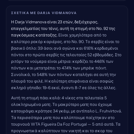
ΣΧΕΤΙΚΆ ΜΕ DARJA VIDMANOVA
Η Darja Vidmanova είναι 23 ετών, δεξιόχειρας,
επαγγελματίας του τένις, αυτή τη στιγμή στο Νο. 92 της
παγκόσμιας κατάταξης.
Είναι χαμηλότερα από το
καλύτερο ρεκόρ καριέρας, στο Νο. 90. Το σερβίς είναι το
βασικό όπλο: 3.9 άσοι ανά αγώνα και 61.6% κερδισμένοι
πόντοι στο πρώτο σερβίς τις τελευταίες 52 εβδομάδες. Στο
ριτόρν τα νούμερα είναι μέτρια: κερδίζει το 44.6% των
πόντων και μετατρέπει το 47.4% των μπρέικ πόιντ.
Συνολικά, το 54.8% των πόντων καταλήγει σε αυτή την
πλευρά του φιλέ. Η καλύτερη επιφάνεια είναι σαφώς
σκληρό γήπεδο: 19-6 εκεί, έναντι 8-7 σε όλες τις άλλες.
Αυτή τη στιγμή πάει καλά: 4 νίκες στα τελευταία 5
ολοκληρωμένα ματς. Το μακρύτερο ματς που έχουμε
καταγράψει κράτησε 34 γκέιμ, με αντίπαλο L. Fruhvirtová.
Τα περισσότερα ματς που καλύπτουμε παίχτηκαν στο
τουρνουά WTA Figueira Da Foz Portugal — 5 από αυτά. Τα
προγνωστικά καλύπτουν τον νικητή και το σκορ του