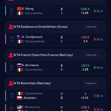
X. Wang
2
U28.5
12
3.2
/10
35
1
E. Cocciaretto
▾
1.26
WTA Eastbourne Great Britain (Grass)
1 αγώνας
A. Tomljanović
2
U27.5
14
5.5
/10
20
1
E. Cocciaretto
1.3
(8)
WTA French Open Paris France (Red clay)
1 αγώνας
A. Korneeva
2
U27.5
15
8.4
/10
20
0
E. Cocciaretto
1.29
WTA Rome Italy (Red clay)
3 αγώνες
E. Cocciaretto
0
2
18
7.9
/10
10
2
I. Swiatek
▴
1.11
(4)
E. Navarro
0
O18.5
(28)
19
5.2
/10
40