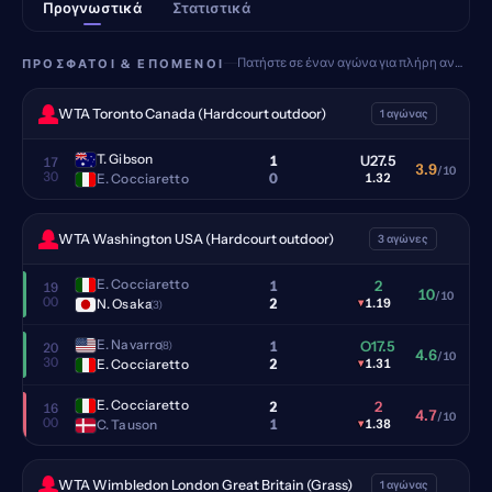
Προγνωστικά
Στατιστικά
Πατήστε σε έναν αγώνα για πλήρη ανάλυση
ΠΡΌΣΦΑΤΟΙ & ΕΠΌΜΕΝΟΙ
WTA Toronto Canada (Hardcourt outdoor)
1 αγώνας
T. Gibson
1
U27.5
17
3.9
/10
30
0
E. Cocciaretto
1.32
WTA Washington USA (Hardcourt outdoor)
3 αγώνες
E. Cocciaretto
1
2
19
10
/10
00
2
N. Osaka
▾
1.19
(3)
E. Navarro
1
O17.5
(8)
20
4.6
/10
30
2
E. Cocciaretto
▾
1.31
E. Cocciaretto
2
2
16
4.7
/10
00
1
C. Tauson
▾
1.38
WTA Wimbledon London Great Britain (Grass)
1 αγώνας