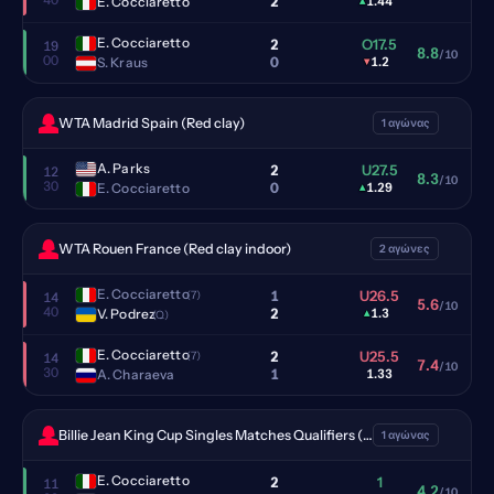
2
E. Cocciaretto
▴
1.44
E. Cocciaretto
2
O17.5
19
8.8
/10
00
0
S. Kraus
▾
1.2
WTA Madrid Spain (Red clay)
1 αγώνας
A. Parks
2
U27.5
12
8.3
/10
30
0
E. Cocciaretto
▴
1.29
WTA Rouen France (Red clay indoor)
2 αγώνες
E. Cocciaretto
1
U26.5
(7)
14
5.6
/10
40
2
V. Podrez
▴
1.3
(Q)
E. Cocciaretto
2
U25.5
(7)
14
7.4
/10
30
1
A. Charaeva
1.33
Billie Jean King Cup Singles Matches Qualifiers (Hardcourt indoor)
1 αγώνας
E. Cocciaretto
2
1
11
4.2
/10