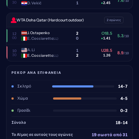
7.6
/10
30
1
D. Vekić
▴
2.45
WTA Doha Qatar (Hardcourt outdoor)
2 αγώνες
J. Ostapenko
2
O18.5
12
5.3
/10
00
0
E. Cocciaretto
▴
1.41
(LL)
A. Li
1
U28.5
10
8.9
/10
30
2
E. Cocciaretto
1.26
(LL)
ΡΕΚΌΡ ΑΝΆ ΕΠΙΦΆΝΕΙΑ
Σκληρό
14-7
Χώμα
4-5
Γρασίδι
0-2
Σύνολο
18-14
Το AI μας σε αυτούς τους αγώνες
19 σωστά από 31