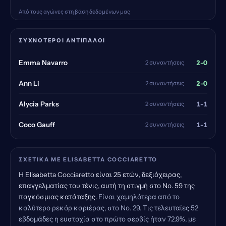
Από τους αγώνες στη βάση δεδομένων μας
ΣΥΧΝΌΤΕΡΟΙ ΑΝΤΊΠΑΛΟΙ
2-0
Emma Navarro
2 συναντήσεις
2-0
Ann Li
2 συναντήσεις
1-1
Alycia Parks
2 συναντήσεις
1-1
Coco Gauff
2 συναντήσεις
ΣΧΕΤΙΚΆ ΜΕ ELISABETTA COCCIARETTO
Η Elisabetta Cocciaretto είναι 25 ετών, δεξιόχειρας,
επαγγελματίας του τένις, αυτή τη στιγμή στο Νο. 59 της
παγκόσμιας κατάταξης.
Είναι χαμηλότερα από το
καλύτερο ρεκόρ καριέρας, στο Νο. 29. Τις τελευταίες 52
εβδομάδες η ευστοχία στο πρώτο σερβίς ήταν 72.9%, με