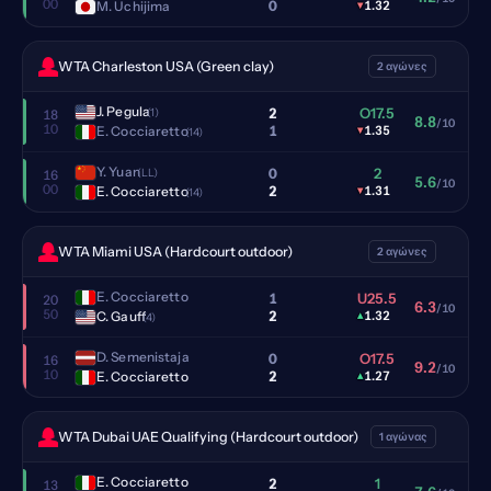
00
0
M. Uchijima
▾
1.32
WTA Charleston USA (Green clay)
2 αγώνες
J. Pegula
2
O17.5
(1)
18
8.8
/10
10
1
E. Cocciaretto
▾
1.35
(14)
Y. Yuan
0
2
(LL)
16
5.6
/10
00
2
E. Cocciaretto
▾
1.31
(14)
WTA Miami USA (Hardcourt outdoor)
2 αγώνες
E. Cocciaretto
1
U25.5
20
6.3
/10
50
2
C. Gauff
▴
1.32
(4)
D. Semenistaja
0
O17.5
16
9.2
/10
10
2
E. Cocciaretto
▴
1.27
WTA Dubai UAE Qualifying (Hardcourt outdoor)
1 αγώνας
E. Cocciaretto
2
1
13