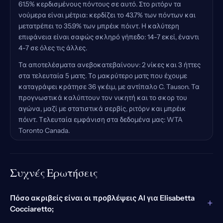
61.5% κερδισμένους πόντους σε αυτό. Στο ριτόρν τα
νούμερα είναι μέτρια: κερδίζει το 43.7% των πόντων και
μετατρέπει το 35.9% των μπρέικ πόιντ. Η καλύτερη
επιφάνεια είναι σαφώς σκληρό γήπεδο: 14-7 εκεί, έναντι
4-7 σε όλες τις άλλες.
Τα αποτελέσματα ανεβοκατεβαίνουν: 2 νίκες και 3 ήττες
στα τελευταία 5 ματς. Το μακρύτερο ματς που έχουμε
καταγράψει κράτησε 36 γκέιμ, με αντίπαλο C. Tauson. Τα
προγνωστικά καλύπτουν τον νικητή και το σκορ του
αγώνα, μαζί με στατιστικά σερβίς, ριτόρν και μπρέικ
πόιντ. Τελευταία εμφάνιση στα δεδομένα μας: WTA
Toronto Canada.
Συχνές Ερωτήσεις
Πόσο ακριβείς είναι οι προβλέψεις AI για Elisabetta
+
Cocciaretto;