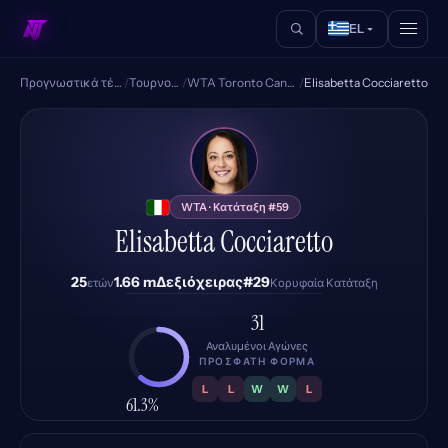
EL
Προγνωστικά τένις
/
Τουρνουά
/
WTA Toronto Canada
/
Elisabetta Cocciaretto
EC
WTA · Κατάταξη #59
Elisabetta Cocciaretto
25
1.66 m
Δεξιόχειρας
#29
ετών
Κορυφαία Κατάταξη
31
Αναλυμένοι Αγώνες
ΠΡΌΣΦΑΤΗ ΦΌΡΜΑ
L
L
W
W
L
61.3%