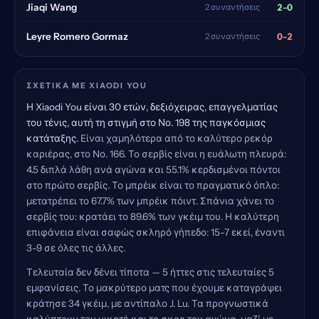
2-0
Jiaqi Wang
2 συναντήσεις
0-2
Leyre Romero Gormaz
2 συναντήσεις
ΣΧΕΤΙΚΆ ΜΕ XIAODI YOU
Η Xiaodi You είναι 30 ετών, δεξιόχειρας, επαγγελματίας
του τένις, αυτή τη στιγμή στο Νο. 198 της παγκόσμιας
κατάταξης.
Είναι χαμηλότερα από το καλύτερο ρεκόρ
καριέρας, στο Νο. 166. Το σερβίς είναι η ευάλωτη πλευρά:
4.5 διπλά λάθη ανά αγώνα και 55.1% κερδισμένοι πόντοι
στο πρώτο σερβίς. Το μπρέικ είναι το πραγματικό όπλο:
μετατρέπει το 67.7% των μπρέικ πόιντ. Σπάνια χάνει το
σερβίς του: κρατάει το 89.6% των γκέιμ του. Η καλύτερη
επιφάνεια είναι σαφώς σκληρό γήπεδο: 15-7 εκεί, έναντι
3-9 σε όλες τις άλλες.
Τελευταία δεν δένει τίποτα — 5 ήττες στις τελευταίες 5
εμφανίσεις. Το μακρύτερο ματς που έχουμε καταγράψει
κράτησε 34 γκέιμ, με αντίπαλο J. Lu. Τα προγνωστικά