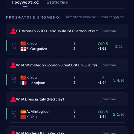
Προγνωστικά
Στατιστικά
Πατήστε σε έναν αγώνα για πλήρη ανάλυση
ΠΡΌΣΦΑΤΟΙ & ΕΠΌΜΕΝΟΙ
ITF Women W100 Landisville PA (Hardcourt outdoor)
1 αγώνας
X. You
1
O19.5
17
1
/10
09
2
E. Gorgodze
▴
1.62
WTA Wimbledon London Great Britain Qualifying (Grass)
1 αγώνας
X. You
1
2
16
5.4
/10
20
2
L. Jeanjean
▾
1.44
WTA Brescia Italy (Red clay)
1 αγώνας
A. Mintegi del
2
O18.5
17
2.1
/10
40
1
X. You
1.54
WTA Modena Italy (Red clay)
1 αγώνας