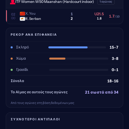
ITF Women W50 Maanshan (Hardcourt indoor)
1 αγώνας
X. You
1
U21.5
02
1.7
/10
00
2
R. Serban
1.8
ΡΕΚΌΡ ΑΝΆ ΕΠΙΦΆΝΕΙΑ
Σκληρό
15-7
Χώμα
3-8
Γρασίδι
0-1
Σύνολο
18-16
Το AI μας σε αυτούς τους αγώνες
21 σωστά από 34
Από τους αγώνες στη βάση δεδομένων μας
ΣΥΧΝΌΤΕΡΟΙ ΑΝΤΊΠΑΛΟΙ