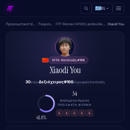
EL
Προγνωστικά τένις
/
Τουρνουά
/
ITF Women W100 Landisville PA
/
Xiaodi You
XY
WTA · Κατάταξη #198
Xiaodi You
30
Δεξιόχειρας
#166
ετών
Κορυφαία Κατάταξη
34
Αναλυμένοι Αγώνες
ΠΡΌΣΦΑΤΗ ΦΌΡΜΑ
L
L
L
L
L
61.8%