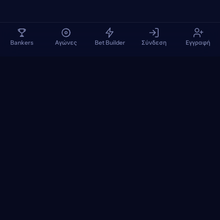
Bankers
Αγώνες
Bet Builder
Σύνδεση
Εγγραφή
TennisPredictions
Google Play
App Store
+
ΔΗΜΟΦΙΛΉ ΤΟΥΡΝΟΥΆ
+
ΑΓΏΝΕΣ