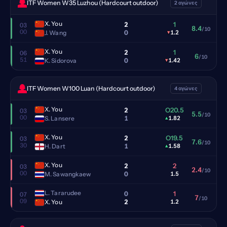
ITF Women W35 Luzhou (Hardcourt outdoor)
2 αγώνες
X. You
2
1
03
8.4
/10
00
0
J. Wang
▾
1.2
X. You
2
1
06
6
/10
51
0
K. Sidorova
▾
1.42
ITF Women W100 Luan (Hardcourt outdoor)
4 αγώνες
X. You
2
O20.5
03
5.5
/10
00
1
S. Lansere
▴
1.82
X. You
2
O19.5
03
7.6
/10
30
1
H. Dart
▴
1.58
X. You
2
2
03
2.4
/10
00
0
M. Sawangkaew
1.5
L. Tararudee
0
1
07
7
/10
09
2
X. You
1.2