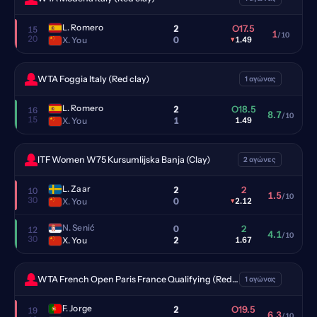
L. Romero
2
O17.5
15
1
/10
20
0
X. You
▾
1.49
WTA Foggia Italy (Red clay)
1 αγώνας
L. Romero
2
O18.5
16
8.7
/10
15
1
X. You
1.49
ITF Women W75 Kursumlijska Banja (Clay)
2 αγώνες
L. Zaar
2
2
10
1.5
/10
30
0
X. You
▾
2.12
N. Senić
0
2
12
4.1
/10
30
2
X. You
1.67
WTA French Open Paris France Qualifying (Red clay)
1 αγώνας
F. Jorge
2
O19.5
19
6.3
/10