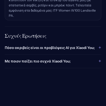
καλύπτουν τον νικητή και το σκορ του αγώνα, μαζί με
στατιστικά σερβίς, ριτόρν και μπρέικ πόιντ. Τελευταία
εμφάνιση στα δεδομένα μας: ITF Women W100 Landisville
PA.
Συχνές Ερωτήσεις
+
Πόσο ακριβείς είναι οι προβλέψεις AI για Xiaodi You;
+
Με ποιον παίζει πιο συχνά Xiaodi You;