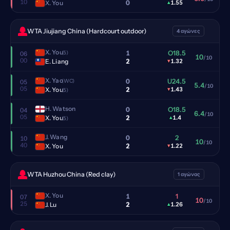
10
0
X. You
▴
1.55
WTA Jiujiang China (Hardcourt outdoor)
4 αγώνες
X. You
1
O18.5
(5)
06
10
/10
00
2
E. Liang
▾
1.32
X. Yao
0
U24.5
(WC)
05
5.4
/10
05
2
X. You
▾
1.43
(5)
H. Watson
0
O18.5
04
6.4
/10
05
2
X. You
▴
1.4
(5)
J. Wang
0
2
10
10
/10
40
2
X. You
▾
1.22
WTA Huzhou China (Red clay)
1 αγώνας
X. You
1
1
07
10
/10
25
2
J. Lu
▴
1.26