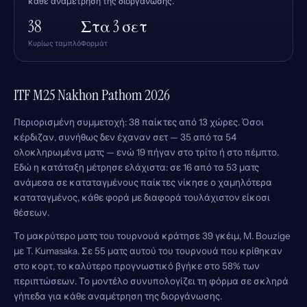
κάθε αναμέτρηση της διοργάνωσης.
38
Στα 3 σετ
Κυρίως ταμπλό
Φορμάτ
ITF M25 Nakhon Pathom 2026
Περιορισμένη συμμετοχή: 38 παίκτες από 13 χώρες. Όσοι
κέρδιζαν, συνήθως δεν έχαναν σετ — 35 από τα 54
ολοκληρωμένα ματς — ενώ 19 πήγαν στο τρίτο ή στο πέμπτο.
Εδώ η κατάταξη μέτρησε ελάχιστα: σε 16 από τα 53 ματς
ανάμεσα σε καταταγμένους παίκτες νίκησε ο χαμηλότερα
καταταγμένος, κάθε φορά με διαφορά τουλάχιστον είκοσι
θέσεων.
Το μακρύτερο ματς του τουρνουά κράτησε 39 γκέιμ, M. Bouzige
με T. Kumasaka. Σε 55 ματς αυτού του τουρνουά που κρίθηκαν
στο κορτ, το καλύτερο προγνωστικό βγήκε στο 58% των
περιπτώσεων. Το μοντέλο συνυπολογίζει τη φόρμα σε σκληρά
γήπεδα για κάθε αναμέτρηση της διοργάνωσης.