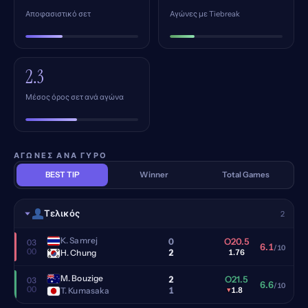
Αποφασιστικό σετ
Αγώνες με Tiebreak
2.3
Μέσος όρος σετ ανά αγώνα
ΑΓΏΝΕΣ ΑΝΆ ΓΎΡΟ
BEST TIP
Winner
Total Games
Τελικός
2
K. Samrej
0
O20.5
03
6.1
/10
00
2
H. Chung
1.76
M. Bouzige
2
O21.5
03
6.6
/10
00
1
T. Kumasaka
▾
1.8