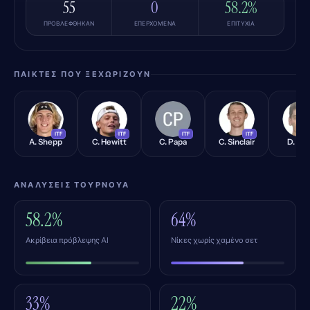
55
0
58.2%
ΠΡΟΒΛΈΦΘΗΚΑΝ
ΕΠΕΡΧΌΜΕΝΑ
ΕΠΙΤΥΧΊΑ
ΠΑΊΚΤΕΣ ΠΟΥ ΞΕΧΩΡΊΖΟΥΝ
AS
CH
CP
CS
DJ
ITF
ITF
ITF
ITF
A. Shepp
C. Hewitt
C. Papa
C. Sinclair
D. Jav
ΑΝΑΛΎΣΕΙΣ ΤΟΥΡΝΟΥΆ
58.2%
64%
Ακρίβεια πρόβλεψης AI
Νίκες χωρίς χαμένο σετ
33%
22%