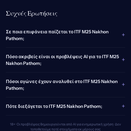
Συχνές Ερωτήσεις
Σε ποια επιφάνεια παίζεται το ITF M25 Nakhon
+
Pathom;
Πόσο ακριβείς είναι οι προβλέψεις AI για το ITF M25
+
Nakhon Pathom;
Πόσοι αγώνες έχουν αναλυθεί στο ITF M25 Nakhon
+
Pathom;
+
Πότε διεξάγεται το ITF M25 Nakhon Pathom;
18+ · Οι προβλέψεις δημιουργούνται από AI για ενημερωτική χρήση · Δεν
τοποθετούμε ποτέ στοιχήματα εκ μέρους σας