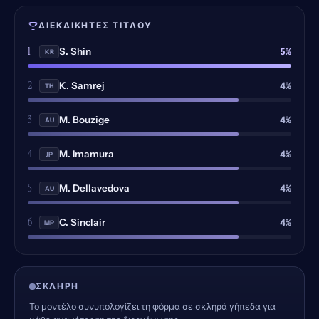
ΔΙΕΚΔΙΚΗΤΈΣ ΤΊΤΛΟΥ
1
5%
S. Shin
KR
2
4%
K. Samrej
TH
3
4%
M. Bouzige
AU
4
4%
M. Imamura
JP
5
4%
M. Dellavedova
AU
6
4%
C. Sinclair
MP
ΣΚΛΗΡΉ
Το μοντέλο συνυπολογίζει τη φόρμα σε σκληρά γήπεδα για