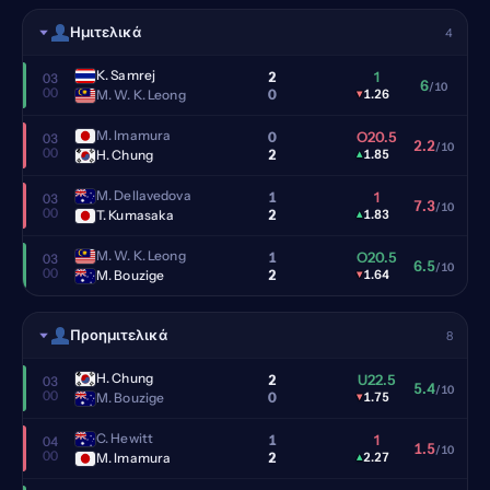
Ημιτελικά
4
K. Samrej
2
1
03
6
/10
00
0
M. W. K. Leong
▾
1.26
M. Imamura
0
O20.5
03
2.2
/10
00
2
H. Chung
▴
1.85
M. Dellavedova
1
1
03
7.3
/10
00
2
T. Kumasaka
▴
1.83
M. W. K. Leong
1
O20.5
03
6.5
/10
00
2
M. Bouzige
▾
1.64
Προημιτελικά
8
H. Chung
2
U22.5
03
5.4
/10
00
0
M. Bouzige
▾
1.75
C. Hewitt
1
1
04
1.5
/10
00
2
M. Imamura
▴
2.27