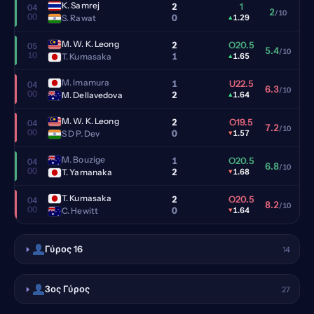
K. Samrej
2
1
04
2
/10
00
0
S. Rawat
▴
1.29
M. W. K. Leong
2
O20.5
05
5.4
/10
10
1
T. Kumasaka
▴
1.65
M. Imamura
1
U22.5
04
6.3
/10
00
2
M. Dellavedova
▴
1.64
M. W. K. Leong
2
O19.5
04
7.2
/10
00
0
S D P. Dev
▾
1.57
M. Bouzige
1
O20.5
04
6.8
/10
00
2
T. Yamanaka
▾
1.68
T. Kumasaka
2
O20.5
04
8.2
/10
00
0
C. Hewitt
▾
1.64
Γύρος 16
14
3ος Γύρος
27