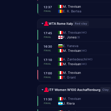
M. Trevisan
12:37
E. R. Bertea
FINAL
WTA Rome Italy
Red clay
M. Trevisan
(WC)
17:45
F. Jones
(3)
FINAL
E. Yaneva
16:30
M. Trevisan
(WC)
FINAL
A. Zantedeschi
(WC)
17:10
M. Trevisan
(WC)
FINAL
M. Trevisan
17:00
T. Grant
FINAL
ITF Women W100 Aschaffenburg
Clay
M. Trevisan
11:30
J. Riera
FINAL