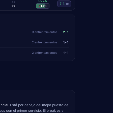
U27.5
4
2
7.1
/10
6
6
1.28
▾
2-1
3 enfrentamientos
1-1
2 enfrentamientos
1-1
2 enfrentamientos
ndial.
Está por debajo del mejor puesto de
os con el primer servicio. El break es el