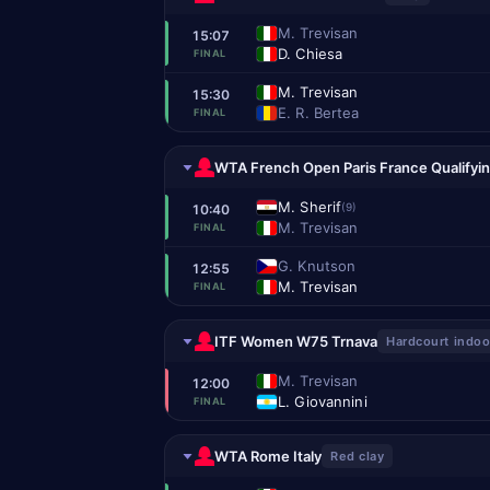
M. Trevisan
15:07
D. Chiesa
FINAL
M. Trevisan
15:30
E. R. Bertea
FINAL
WTA French Open Paris France Qualifyi
M. Sherif
(9)
10:40
M. Trevisan
FINAL
G. Knutson
12:55
M. Trevisan
FINAL
ITF Women W75 Trnava
Hardcourt indoo
M. Trevisan
12:00
L. Giovannini
FINAL
WTA Rome Italy
Red clay