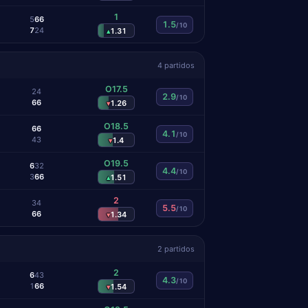
1
5
6
6
1.5
/10
7
2
4
1.31
▴
4 partidos
O17.5
2
4
2.9
/10
6
6
1.26
▾
O18.5
6
6
4.1
/10
4
3
1.4
▾
O19.5
6
3
2
4.4
/10
3
6
6
1.51
▴
2
3
4
5.5
/10
6
6
1.34
▾
2 partidos
2
6
4
3
4.3
/10
1
6
6
1.54
▾