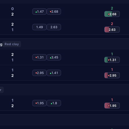
2
0
1.47
2.68
▴
▾
2
2.68
▾
2
2
1.49
2.63
1
2.63
ng
Red clay
1
2
1.31
3.45
▾
▴
1
1.31
▾
1
1
2.95
1.41
▾
▴
2
2.95
▾
r
1
1
1.95
1.8
▾
▴
2
1.95
▾