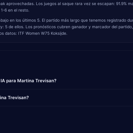
eak aprovechadas. Los juegos al saque rara vez se escapan: 91.9% ma
 1-6 en el resto.
abajo en los últimos 5. El partido más largo que tenemos registrado d
: 5 de ellos. Los pronósticos cubren ganador y marcador del partido, 
tros datos: ITF Women W75 Koksijde.
 IA para Martina Trevisan?
ina Trevisan?