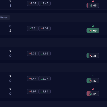
2
2
1.32
3.45
▾
▴
1
3.45
▴
Grass
2
0
7.5
1.09
▴
▾
2
1.09
▾
1
2
2.35
1.62
▾
▴
0
2.35
▾
1
2
1.47
2.77
▾
▴
0
1.47
▾
2
2
1.97
1.84
▾
▴
0
1.84
▴