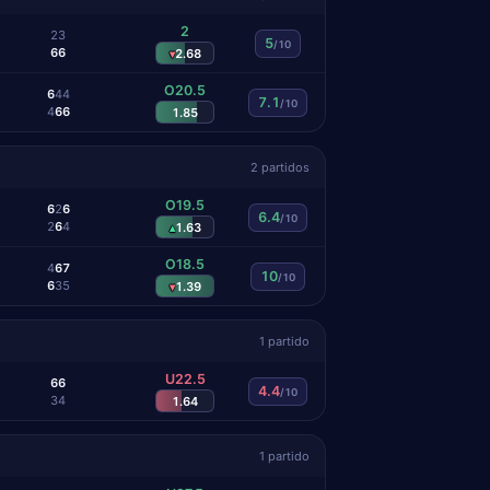
2
2
3
5
/10
6
6
2.68
▾
O20.5
6
4
4
7.1
/10
4
6
6
1.85
2 partidos
O19.5
6
2
6
6.4
/10
2
6
4
1.63
▴
O18.5
4
6
7
10
/10
6
3
5
1.39
▾
1 partido
U22.5
6
6
4.4
/10
3
4
1.64
1 partido