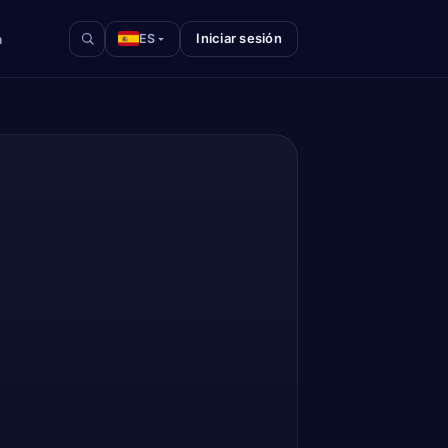
Iniciar sesión
a
ES