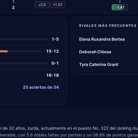
2
1
2.8
1.47
▴
▾
2
1.47
▾
RIVALES MÁS FRECUENTES
1-5
Elena Ruxandra Bertea
15-12
Deborah Chiesa
0-1
Tyra Caterina Grant
16-18
25 aciertos de 34
al de 32 años, zurda, actualmente en el puesto No. 322 del ranking mu
vulnerable, con 5.8 dobles faltas por partido y un 58.8% de puntos ganad