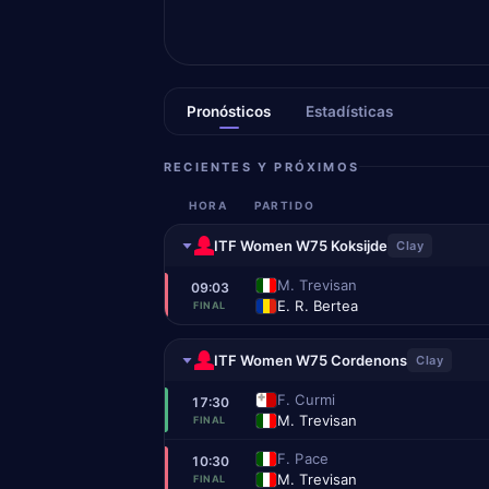
Pronósticos
Estadísticas
RECIENTES Y PRÓXIMOS
HORA
PARTIDO
ITF Women W75 Koksijde
Clay
M. Trevisan
09:03
E. R. Bertea
FINAL
ITF Women W75 Cordenons
Clay
F. Curmi
17:30
M. Trevisan
FINAL
F. Pace
10:30
M. Trevisan
FINAL