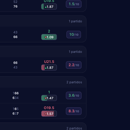
O19.5
5
2
1.5
/10
7
6
1.87
▴
1 partido
2
4
3
10
/10
6
6
1.09
▾
1 partido
U21.5
6
6
2.2
/10
4
3
1.87
▴
2 partidos
1
1
6
6
3.6
/10
6
3
4
1.47
▾
O19.5
1
6
5
8.3
/10
6
3
7
1.57
▾
2 partidos