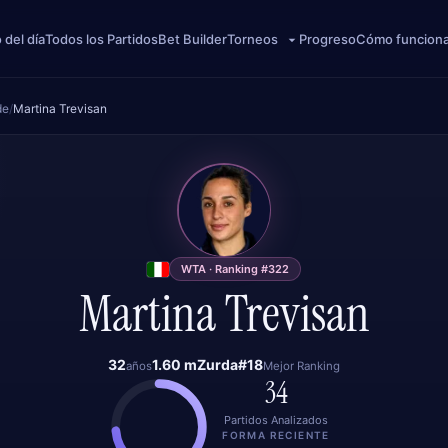
 del día
Todos los Partidos
Bet Builder
Progreso
Cómo funcion
Torneos
de
/
Martina Trevisan
MT
WTA · Ranking #322
Martina Trevisan
32
1.60 m
Zurda
#18
años
Mejor Ranking
34
Partidos Analizados
FORMA RECIENTE