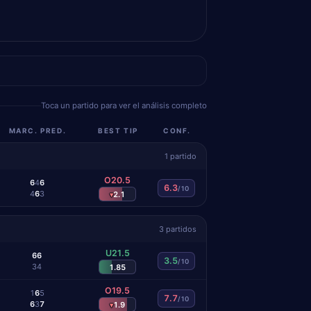
Toca un partido para ver el análisis completo
MARC. PRED.
BEST TIP
CONF.
1 partido
O20.5
6
4
6
6.3
/10
4
6
3
2.1
▾
3 partidos
U21.5
6
6
3.5
/10
3
4
1.85
O19.5
1
6
5
7.7
/10
6
3
7
1.9
▾