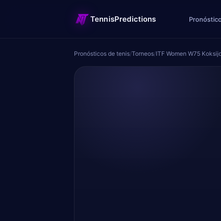
TennisPredictions
Pronóstico
Pronósticos de tenis
/
Torneos
/
ITF Women W75 Koksij