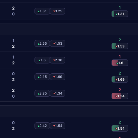
1
2
1.31
3.25
▴
▾
0
1.31
▴
2
1
2.55
1.53
▴
▾
2
1.53
▾
1
1
1.6
2.38
▴
▾
2
1.6
▴
2
0
2.15
1.69
▴
▾
2
1.69
▾
2
2
3.85
1.34
▴
▾
0
1.34
▾
2
0
2.42
1.54
▴
▾
2
1.54
▾