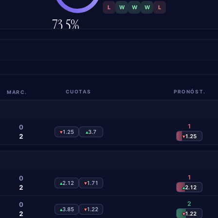
L
W
W
W
L
73.5%
PRECISIÓN
MARC.
CUOTAS
PRONÓST.
1
0
1.25
3.7
▾
▴
2
1.25
▾
1
0
2.12
1.71
▴
▾
2
2.12
▴
2
0
3.85
1.22
▴
▾
2
1.22
▾