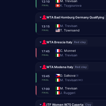
M. Trevisan
12:10
K. Tsygourova
FINAL
WTA Bad Homburg Germany Qualifying
M. Trevisan
13:15
T. Townsend
FINAL
WTA Brescia Italy
Red clay
C. Monnet
17:45
M. Trevisan
FINAL
WTA Modena Italy
Red clay
D. Salkova
(3)
15:45
M. Trevisan
(WC)
FINAL
M. Trevisan
17:00
J. Ruggeri
FINAL
ITF Women W75 Caserta
Clay