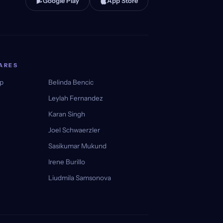
Google Play
App Store
ARES
lp
Belinda Bencic
Leylah Fernandez
Karan Singh
Joel Schwaerzler
Sasikumar Mukund
Irene Burillo
Liudmila Samsonova