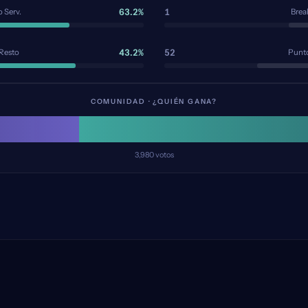
63.2%
1
 Serv.
Brea
43.2%
52
 Resto
Punto
COMUNIDAD · ¿QUIÉN GANA?
3,980
votos