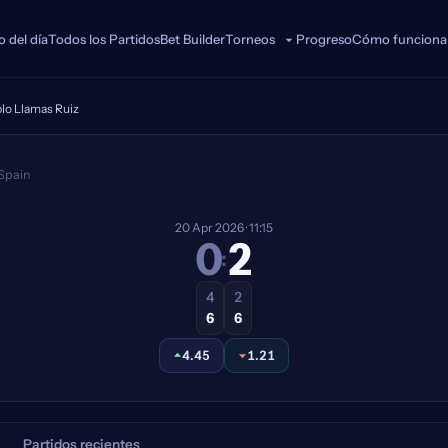
o del día
Todos los Partidos
Bet Builder
Progreso
Cómo funciona
Torneos
blo Llamas Ruiz
s Pablo Llamas Ruiz — Pronóst
 Spain
20 Apr
2026
· 11:15
0
2
:
4
2
6
6
4.45
1.21
Partidos recientes