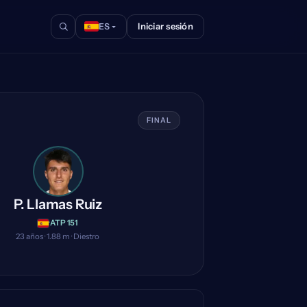
Iniciar sesión
ES
ico
FINAL
P. Llamas Ruiz
·
ATP 151
23 años · 1.88 m · Diestro