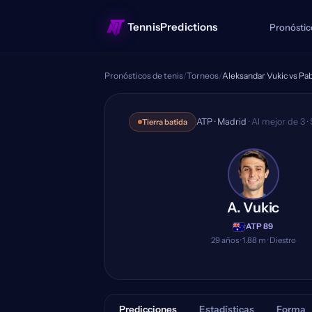
TennisPredictions
Pronóstic
Pronósticos de tenis
/
Torneos
/
Aleksandar Vukic vs Pa
Aleksandar Vukic v
ATP · Madrid
· Al mejor de 3 ·
Tierra batida
A. Vukic
·
ATP 89
29 años · 1.88 m · Diestro
Predicciones
Estadísticas
Forma