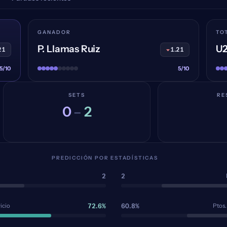
GANADOR
TO
P. Llamas Ruiz
U2
21
1.21
5/10
5/10
SETS
RE
0
2
–
PREDICCIÓN POR ESTADÍSTICAS
2
2
72.6%
60.8%
icio
Ptos.