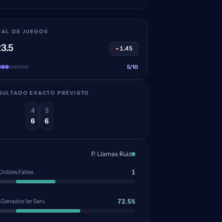
TAL DE JUEGOS
3.5
1.45
5/10
SULTADO EXACTO PREVISTO
4
3
6
6
P. Llamas Ruiz
1
Dobles Faltas
72.5%
 Ganados 1er Serv.