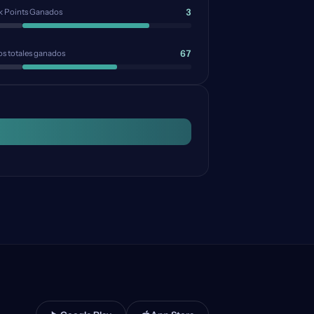
3
k Points Ganados
67
s totales ganados