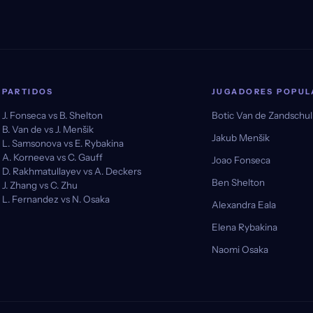
PARTIDOS
JUGADORES POPUL
J. Fonseca vs B. Shelton
Botic Van de Zandschu
B. Van de vs J. Menšik
Jakub Menšik
L. Samsonova vs E. Rybakina
A. Korneeva vs C. Gauff
Joao Fonseca
D. Rakhmatullayev vs A. Deckers
Ben Shelton
J. Zhang vs C. Zhu
L. Fernandez vs N. Osaka
Alexandra Eala
Elena Rybakina
Naomi Osaka