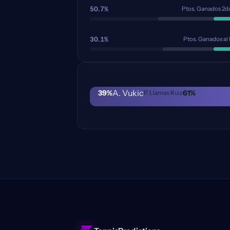
50.7%
Ptos. Ganados 2do
30.1%
Ptos. Ganados al
A. Vukic
39
%
61
%
P. Llamas Ruiz