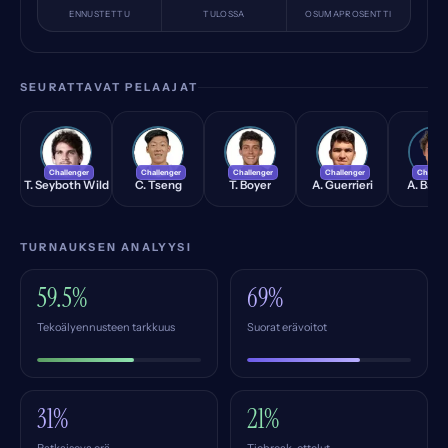
ENNUSTETTU
TULOSSA
OSUMAPROSENTTI
SEURATTAVAT PELAAJAT
TW
CT
TB
AG
AB
Challenger
Challenger
Challenger
Challenger
Challen
T. Seyboth Wild
C. Tseng
T. Boyer
A. Guerrieri
A. Barr
TURNAUKSEN ANALYYSI
59.5%
69%
Tekoälyennusteen tarkkuus
Suorat erävoitot
31%
21%