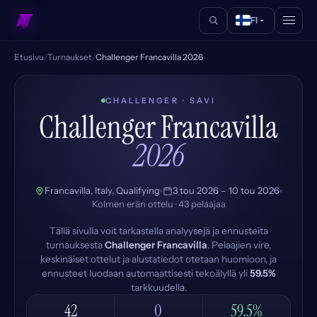
FI
Etusivu
/
Turnaukset
/
Challenger Francavilla 2026
CHALLENGER · SAVI
Challenger Francavilla
2026
Francavilla, Italy, Qualifying
3 tou 2026 – 10 tou 2026
Kolmen erän ottelu · 43 pelaajaa
Tällä sivulla voit tarkastella analyysejä ja ennusteita
turnauksesta
Challenger Francavilla
. Pelaajien vire,
keskinäiset ottelut ja alustatiedot otetaan huomioon, ja
ennusteet luodaan automaattisesti tekoälyllä yli
59.5%
tarkkuudella.
42
0
59.5%