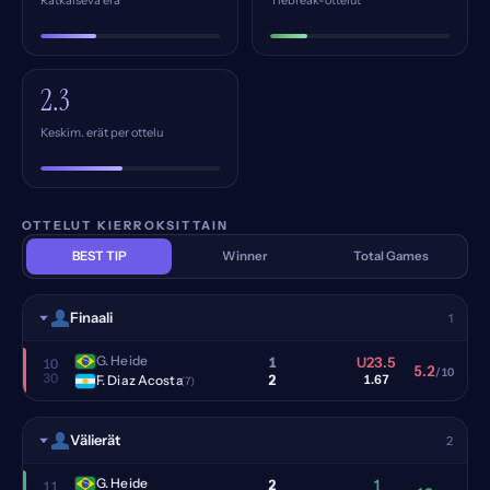
Ratkaiseva erä
Tiebreak-ottelut
2.3
Keskim. erät per ottelu
OTTELUT KIERROKSITTAIN
BEST TIP
Winner
Total Games
Finaali
1
G. Heide
1
U23.5
10
5.2
/10
30
2
F. Diaz Acosta
1.67
(7)
Välierät
2
G. Heide
2
1
11