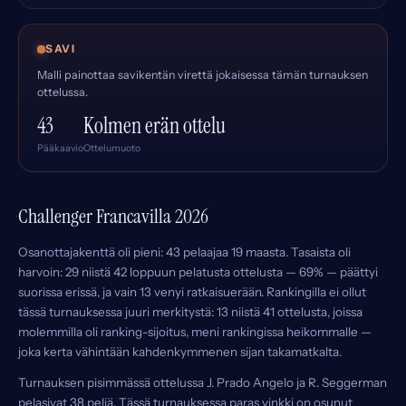
SAVI
Malli painottaa savikentän virettä jokaisessa tämän turnauksen
ottelussa.
43
Kolmen erän ottelu
Pääkaavio
Ottelumuoto
Challenger Francavilla 2026
Osanottajakenttä oli pieni: 43 pelaajaa 19 maasta. Tasaista oli
harvoin: 29 niistä 42 loppuun pelatusta ottelusta — 69% — päättyi
suorissa erissä, ja vain 13 venyi ratkaisuerään. Rankingilla ei ollut
tässä turnauksessa juuri merkitystä: 13 niistä 41 ottelusta, joissa
molemmilla oli ranking-sijoitus, meni rankingissa heikommalle —
joka kerta vähintään kahdenkymmenen sijan takamatkalta.
Turnauksen pisimmässä ottelussa J. Prado Angelo ja R. Seggerman
pelasivat 38 peliä. Tässä turnauksessa paras vinkki on osunut