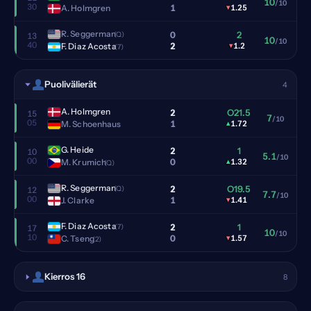
10
/10
30
1
A. Holmgren
▾
1.25
R. Seggerman
0
2
(Q)
13
10
/10
40
2
F. Diaz Acosta
▾
1.2
(7)
Puolivälierät
4
A. Holmgren
2
O21.5
15
7
/10
05
1
M. Schoenhaus
▴
1.72
G. Heide
2
1
10
5.1
/10
00
0
M. Krumich
▴
1.32
(Q)
R. Seggerman
2
O19.5
(Q)
12
7.7
/10
00
1
J. Clarke
▾
1.41
F. Diaz Acosta
2
1
(7)
17
10
/10
10
0
C. Tseng
▾
1.57
(2)
Kierros 16
8