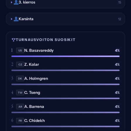
3. kierros
15
Karsinta
12
TURNAUSVOITON SUOSIKIT
1
4%
N. Basavareddy
US
2
4%
Z. Kolar
CZ
3
4%
A. Holmgren
DK
4
4%
C. Tseng
TW
5
4%
A. Barrena
AR
6
4%
C. Chidekh
FR