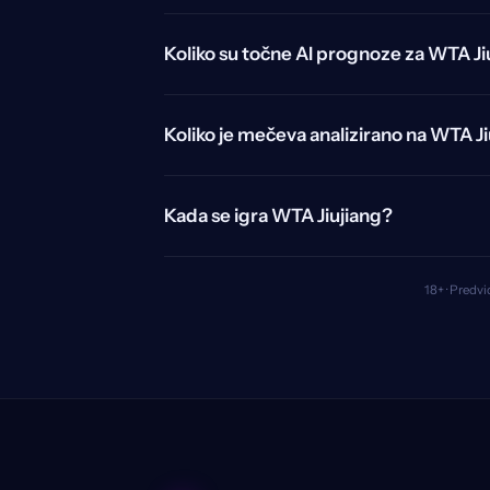
Koliko su točne AI prognoze za WTA Ji
Koliko je mečeva analizirano na WTA J
Kada se igra WTA Jiujiang?
18+ · Predv