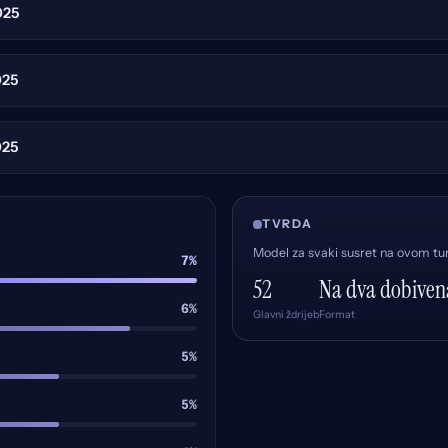
025
025
025
TVRDA
Model za svaki susret na ovom tu
7%
52
Na dva dobiven
6%
Glavni ždrijeb
Format
5%
5%