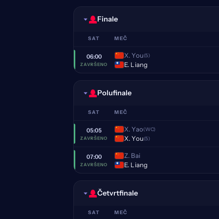
Finale
SAT
MEČ
X. You
(5)
06:00
E. Liang
ZAVRŠENO
Polufinale
SAT
MEČ
X. Yao
(WC)
05:05
X. You
(5)
ZAVRŠENO
Z. Bai
07:00
E. Liang
ZAVRŠENO
Četvrtfinale
SAT
MEČ