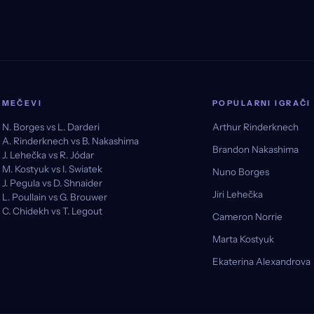
MEČEVI
POPULARNI IGRAČI
N. Borges vs L. Darderi
Arthur Rinderknech
A. Rinderknech vs B. Nakashima
Brandon Nakashima
J. Lehečka vs R. Jódar
M. Kostyuk vs I. Swiatek
Nuno Borges
J. Pegula vs D. Shnaider
Jiri Lehečka
L. Poullain vs G. Brouwer
C. Chidekh vs T. Legout
Cameron Norrie
Marta Kostyuk
Ekaterina Alexandrova