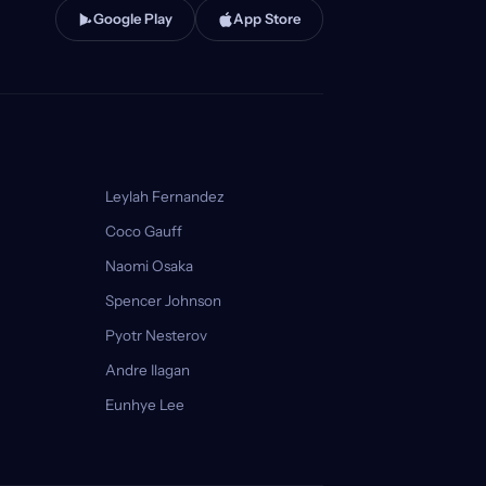
Google Play
App Store
Leylah Fernandez
Coco Gauff
Naomi Osaka
Spencer Johnson
Pyotr Nesterov
Andre Ilagan
Eunhye Lee