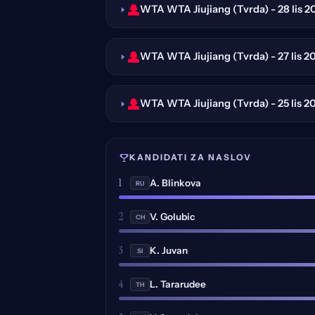
WTA WTA Jiujiang (Tvrda) - 28 lis 2
WTA WTA Jiujiang (Tvrda) - 27 lis 2
WTA WTA Jiujiang (Tvrda) - 25 lis 2
KANDIDATI ZA NASLOV
1
A. Blinkova
RU
2
V. Golubic
CH
3
K. Juvan
SI
4
L. Tararudee
TH