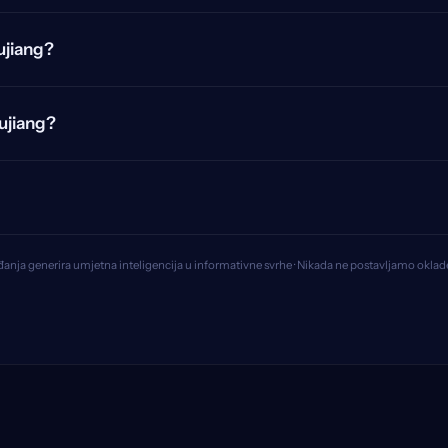
ujiang?
iujiang?
iđanja generira umjetna inteligencija u informativne svrhe · Nikada ne postavljamo oklad