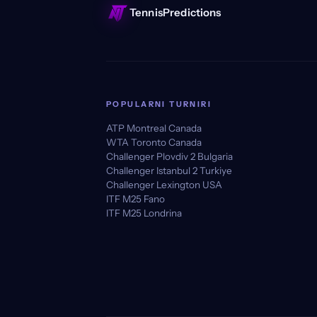
TennisPredictions
POPULARNI TURNIRI
ATP Montreal Canada
WTA Toronto Canada
Challenger Plovdiv 2 Bulgaria
Challenger Istanbul 2 Turkiye
Challenger Lexington USA
ITF M25 Fano
ITF M25 Londrina