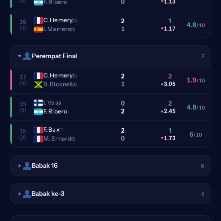
00
0
F. Ribero
▾
1.13
C. Hemery
2
1
(5)
16
4.8
/10
50
1
I. Marrero
▾
1.17
(9)
Perempat Final
3
C. Hemery
2
2
(5)
17
1.9
/10
00
1
B. Bicknell
▴
3.05
(4)
I. Vasa
0
2
15
4.8
/10
00
2
F. Ribero
▴
2.45
F. Bax
2
1
(1)
15
6
/10
00
0
M. Erhard
▾
1.73
(6)
Babak 16
6
Babak ke-3
8