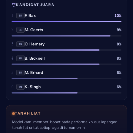
KANDIDAT JUARA
1
10%
F. Bax
FR
2
9%
M. Geerts
BE
3
8%
C. Hemery
FR
4
8%
B. Bicknell
JM
5
6%
M. Erhard
FR
6
6%
K. Singh
IN
TANAH LIAT
Model kami memberi bobot pada performa khusus lapangan
tanah liat untuk setiap laga di turnamen ini.