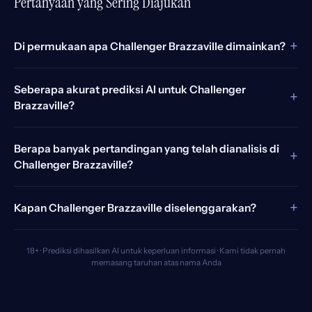
Pertanyaan yang Sering Diajukan
+
Di permukaan apa Challenger Brazzaville dimainkan?
Seberapa akurat prediksi AI untuk Challenger
+
Brazzaville?
Berapa banyak pertandingan yang telah dianalisis di
+
Challenger Brazzaville?
+
Kapan Challenger Brazzaville diselenggarakan?
18+ · Prediksi dihasilkan AI untuk keperluan informasi · Kami tidak pernah
memasang taruhan atas nama Anda