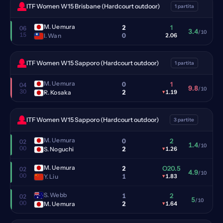
ITF Women W15 Brisbane (Hardcourt outdoor)
1 partita
M. Uemura
2
1
06
3.4
/10
15
0
I. Wan
2.06
ITF Women W15 Sapporo (Hardcourt outdoor)
1 partita
M. Uemura
0
1
04
9.8
/10
30
2
R. Kosaka
▾
1.19
ITF Women W15 Sapporo (Hardcourt outdoor)
3 partite
M. Uemura
0
2
02
1.4
/10
00
2
S. Noguchi
▾
1.26
M. Uemura
2
O20.5
02
4.9
/10
00
1
Y. Liu
▾
1.83
S. Webb
1
2
02
5
/10
00
2
M. Uemura
▾
1.64