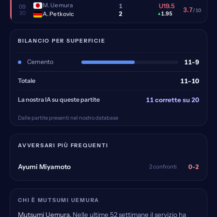
M. Uemura
1
U19.5
09
3.7
/10
30
2
A. Petkovic
▴
1.95
BILANCIO PER SUPERFICIE
Cemento
11-9
Totale
11-10
La nostra IA su queste partite
11 corrette su 20
Dalle partite presenti nel nostro database
AVVERSARI PIÙ FREQUENTI
0-2
Ayumi Miyamoto
2 confronti
CHI È MUTSUMI UEMURA
Mutsumi Uemura.
Nelle ultime 52 settimane il servizio ha