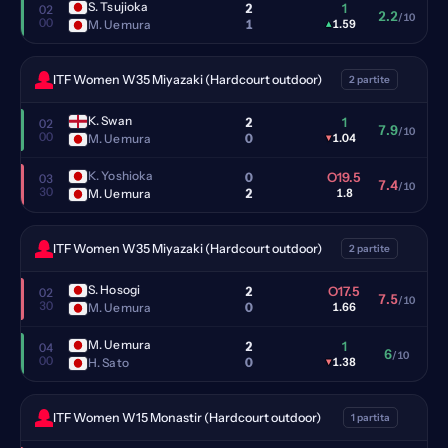
S. Tsujioka
2
1
02
2.2
/10
00
1
M. Uemura
▴
1.59
ITF Women W35 Miyazaki (Hardcourt outdoor)
2 partite
K. Swan
2
1
02
7.9
/10
00
0
M. Uemura
▾
1.04
K. Yoshioka
0
O19.5
03
7.4
/10
30
2
M. Uemura
1.8
ITF Women W35 Miyazaki (Hardcourt outdoor)
2 partite
S. Hosogi
2
O17.5
02
7.5
/10
30
0
M. Uemura
1.66
M. Uemura
2
1
04
6
/10
00
0
H. Sato
▾
1.38
ITF Women W15 Monastir (Hardcourt outdoor)
1 partita