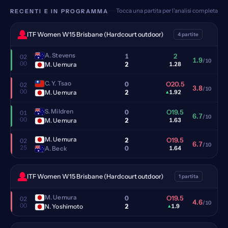
Tocca una partita per l'analisi completa
RECENTI E IN PROGRAMMA
ITF Women W15 Brisbane (Hardcourt outdoor)
4 partite
A. Stevens
1
2
02
1.9
/10
00
2
M. Uemura
1.28
C. Y. Tsao
0
O20.5
02
3.8
/10
00
2
M. Uemura
▴
1.92
S. Mildren
0
O19.5
01
6.7
/10
00
2
M. Uemura
1.63
M. Uemura
2
O19.5
02
6.7
/10
25
0
A. Beck
1.64
ITF Women W15 Brisbane (Hardcourt outdoor)
1 partita
M. Uemura
0
O19.5
02
4.6
/10
00
2
N. Yoshimoto
▴
1.9