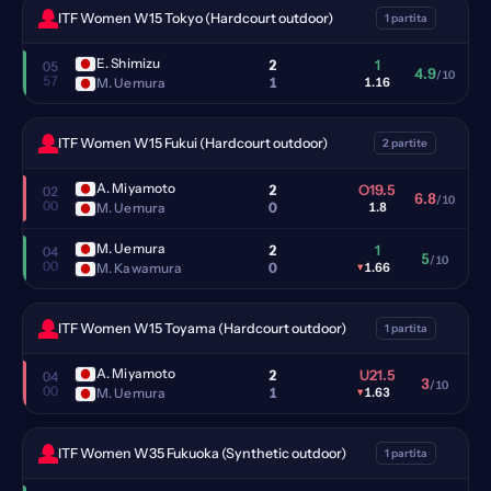
ITF Women W15 Tokyo (Hardcourt outdoor)
1 partita
E. Shimizu
2
1
05
4.9
/10
57
1
M. Uemura
1.16
ITF Women W15 Fukui (Hardcourt outdoor)
2 partite
A. Miyamoto
2
O19.5
02
6.8
/10
00
0
M. Uemura
1.8
M. Uemura
2
1
04
5
/10
00
0
M. Kawamura
▾
1.66
ITF Women W15 Toyama (Hardcourt outdoor)
1 partita
A. Miyamoto
2
U21.5
04
3
/10
00
1
M. Uemura
▾
1.63
ITF Women W35 Fukuoka (Synthetic outdoor)
1 partita