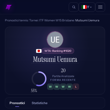
IT
Pronostici tennis
/
Tornei
/
ITF Women W15 Brisbane
/
Mutsumi Uemura
MU
WTA · Ranking #1020
Mutsumi Uemura
20
Partite Analizzate
FORMA RECENTE
W
W
W
W
L
55%
Pronostici
Statistiche