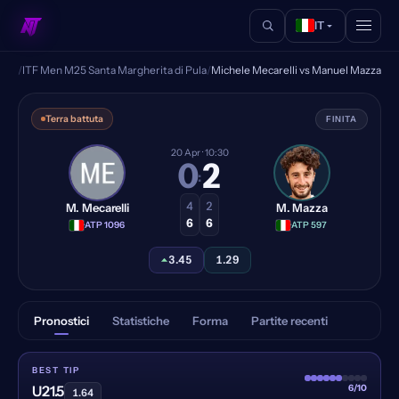
IT
rnei
/
ITF Men M25 Santa Margherita di Pula
/
Michele Mecarelli vs Manuel Mazza
Michele Mecarelli vs Manue
Terra battuta
FINITA
20 Apr
· 10:30
0
2
:
4
2
M. Mecarelli
M. Mazza
6
6
·
ATP 1096
·
ATP 597
3.45
1.29
Pronostici
Statistiche
Forma
Partite recenti
BEST TIP
6/10
U21.5
1.64