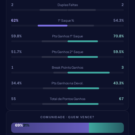
2
2
Duplas Faltas
62%
54.3%
1º Saque %
59.8%
70.8%
Pts Ganhos 1º Saque
51.7%
59.5%
Pts Ganhos 2º Saque
1
3
Break Points Ganhos
34.4%
43.3%
Pts Ganhos na Devol.
55
67
Total de Pontos Ganhos
COMUNIDADE · QUEM VENCE?
69
%
31
%