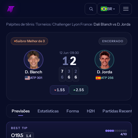
BR
Palpites de tênis
/
Torneios
/
Challenger Lyon France
/
Dali Blanch vs D. Jorda
Dali Blanch vs D. Jorda — Pal
Saibro
· Melhor de 3
ENCERRADO
12 Jun
· 09:30
1
2
:
7
3
2
D. Blanch
D. Jorda
6
6
6
·
ATP 301
·
ATP 256
1.55
2.55
Previsões
Estatísticas
Forma
H2H
Partidas Recentes
BEST TIP
4/10
O19.5
1.4