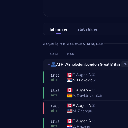
Tahminler
İstatistikler
GEÇMIŞ VE GELECEK MAÇLAR
SAAT
MAÇ
ATP Wimbledon London Great Britain
Gr
F. Auger-A.
(3)
17:35
N. Djokovic
(7)
BITTI
F. Auger-A.
(3)
15:45
A. Davidovich
(22)
BITTI
F. Auger-A.
(3)
19:05
M. Zheng
(Q)
BITTI
F. Auger-A.
(3)
17:45
D. Prižmić
BITTI