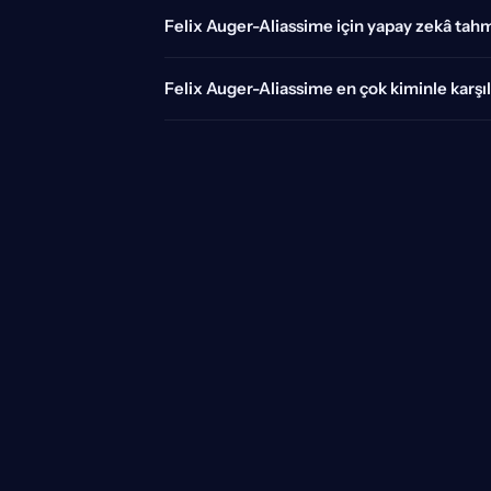
Felix Auger-Aliassime için yapay zekâ tahmi
Felix Auger-Aliassime en çok kiminle karşıl