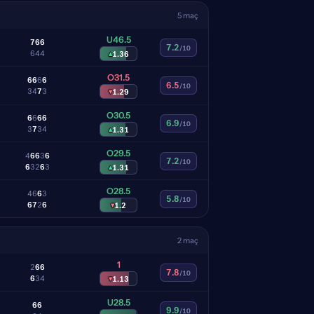
5 maç
U46.5
7
6
6
7.2
/10
6
4
4
▴
1.36
O31.5
6
6
6
6
6.5
/10
3
4
7
3
▾
1.29
O30.5
6
6
6
6
6.9
/10
3
7
3
4
▴
1.31
O29.5
4
6
6
3
6
7.2
/10
6
3
2
6
3
▴
1.31
O28.5
4
6
6
3
5.8
/10
6
7
2
6
▾
1.2
2 maç
1
2
6
6
7.8
/10
6
3
4
▾
1.13
U28.5
6
6
9.9
/10