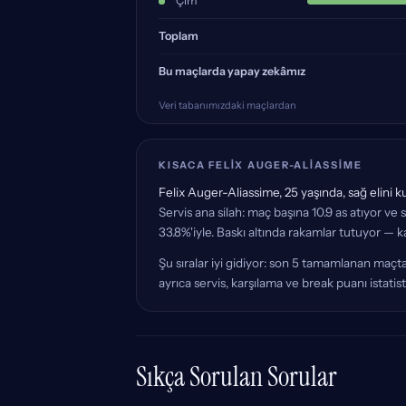
Çim
Toplam
Bu maçlarda yapay zekâmız
Veri tabanımızdaki maçlardan
KISACA FELIX AUGER-ALIASSIME
Felix Auger-Aliassime, 25 yaşında, sağ elini k
Servis ana silah: maç başına 10.9 as atıyor ve 
33.8%'iyle. Baskı altında rakamlar tutuyor — ka
Şu sıralar iyi gidiyor: son 5 tamamlanan maç
ayrıca servis, karşılama ve break puanı istat
Sıkça Sorulan Sorular