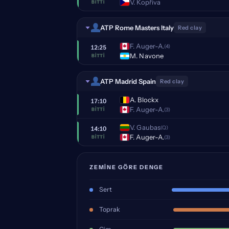
V. Kopřiva
BITTI
ATP Rome Masters Italy
Red clay
F. Auger-A.
(4)
12:25
M. Navone
BITTI
ATP Madrid Spain
Red clay
A. Blockx
17:10
F. Auger-A.
(3)
BITTI
V. Gaubas
(Q)
14:10
F. Auger-A.
(3)
BITTI
ZEMINE GÖRE DENGE
Sert
Toprak