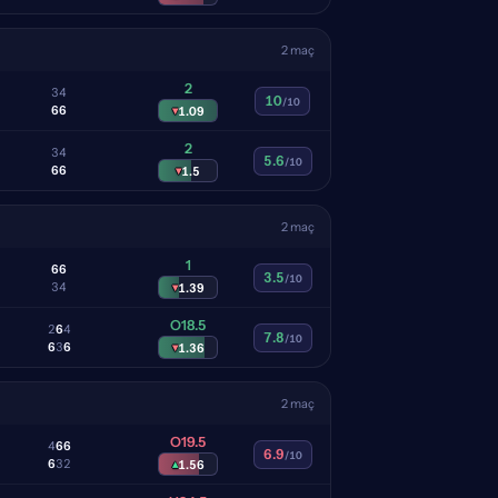
2 maç
2
3
4
10
/10
6
6
▾
1.09
2
3
4
5.6
/10
6
6
▾
1.5
2 maç
1
6
6
3.5
/10
3
4
▾
1.39
O18.5
2
6
4
7.8
/10
6
3
6
▾
1.36
2 maç
O19.5
4
6
6
6.9
/10
6
3
2
▴
1.56