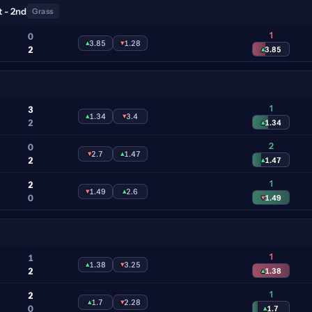
 - 2nd
Grass
1
0
▴
3.85
▾
1.28
2
▴
3.85
1
3
▴
1.34
▾
3.4
2
▴
1.34
2
0
▾
2.7
▴
1.47
2
▴
1.47
1
2
▾
1.49
▴
2.6
0
▾
1.49
1
1
▴
1.38
▾
3.25
2
▴
1.38
1
2
▴
1.7
▾
2.28
0
▴
1.7