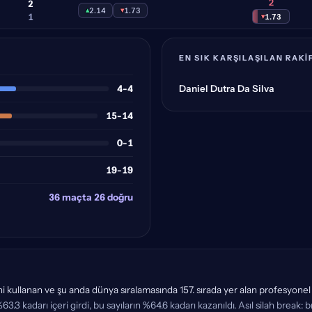
2
2
▴
2.14
▾
1.73
1
▾
1.73
EN SIK KARŞILAŞILAN RAKI
4-4
Daniel Dutra Da Silva
15-14
0-1
19-19
36 maçta 26 doğru
i kullanan ve şu anda dünya sıralamasında 157. sırada yer alan profesyonel b
63.3 kadarı içeri girdi, bu sayıların %64.6 kadarı kazanıldı. Asıl silah break: b