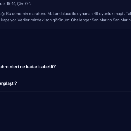
rak 15-14, Çim 0-1.
 3 aşağı. Bu dönemin maratonu M. Landaluce ile oynanan 49 oyunluk maçtı. T
rini kapsıyor. Verilerimizdeki son görünüm: Challenger San Marino San Marin
ahminleri ne kadar isabetli?
rşılaştı?