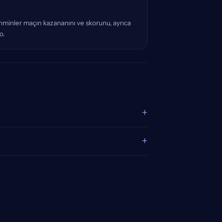
ahminler maçın kazananını ve skorunu, ayrıca
o.
+
+