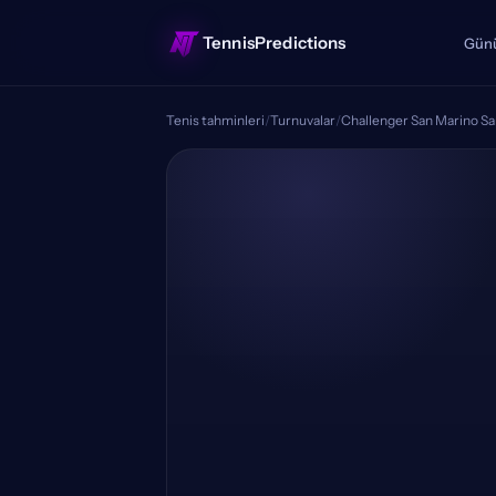
TennisPredictions
Günü
Tenis tahminleri
/
Turnuvalar
/
Challenger San Marino S