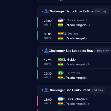
Challenger Santa Cruz Bolivia
Red clay
R. Dickerson
(LL)
23:00
J. Prado Angelo
(2)
BITTI
M. Dellien
03:05
J. Prado Angelo
BITTI
Challenger Sao Leopoldo Brazil
Red clay
G. Heide
17:25
J. Prado Angelo
(3)
BITTI
D. Dutra da
22:30
J. Prado Angelo
BITTI
Challenger Sao Paulo Brazil
Red clay
R. Burruchaga
(3)
18:00
J. Prado Angelo
(8)
BITTI