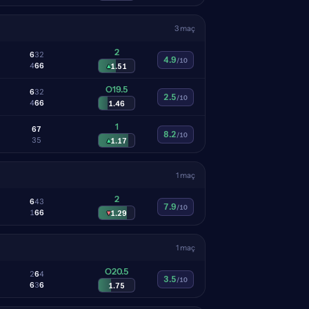
3 maç
2
6
3
2
4.9
/10
4
6
6
▴
1.51
O19.5
6
3
2
2.5
/10
4
6
6
1.46
1
6
7
8.2
/10
3
5
▴
1.17
1 maç
2
6
4
3
7.9
/10
1
6
6
▾
1.29
1 maç
O20.5
2
6
4
3.5
/10
6
3
6
1.75