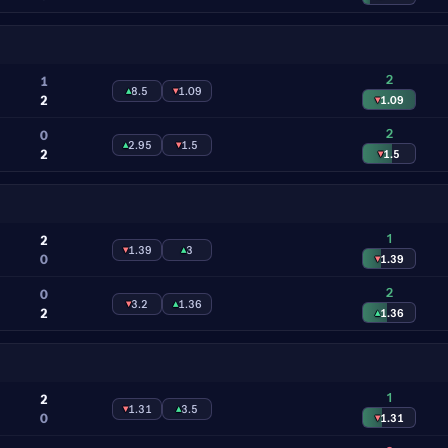
2
1
▴
8.5
▾
1.09
2
▾
1.09
2
0
▴
2.95
▾
1.5
2
▾
1.5
1
2
▾
1.39
▴
3
0
▾
1.39
2
0
▾
3.2
▴
1.36
2
▴
1.36
1
2
▾
1.31
▴
3.5
0
▾
1.31