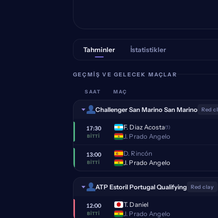
Tahminler
İstatistikler
GEÇMIŞ VE GELECEK MAÇLAR
SAAT
MAÇ
Challenger San Marino San Marino
Red c
F. Diaz Acosta
(1)
17:30
J. Prado Angelo
BITTI
D. Rincón
13:00
J. Prado Angelo
BITTI
ATP Estoril Portugal Qualifying
Red clay
T. Daniel
12:00
J. Prado Angelo
BITTI