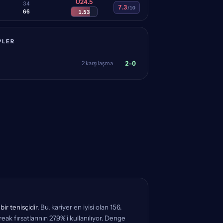
U24.5
3
4
7.3
/10
6
6
1.53
PLER
2-0
2 karşılaşma
ir tenisçidir.
Bu, kariyer en iyisi olan 156.
reak fırsatlarının 27.9%'i kullanılıyor. Denge