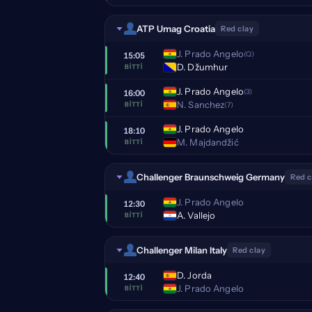
ATP Umag Croatia
Red clay
J. Prado Angelo
(Q)
15:05
D. Džumhur
BITTI
J. Prado Angelo
(3)
16:00
N. Sanchez
(7)
BITTI
J. Prado Angelo
18:10
M. Majdandžić
BITTI
Challenger Braunschweig Germany
Red c
J. Prado Angelo
12:30
A. Vallejo
BITTI
Challenger Milan Italy
Red clay
D. Jorda
12:40
J. Prado Angelo
BITTI