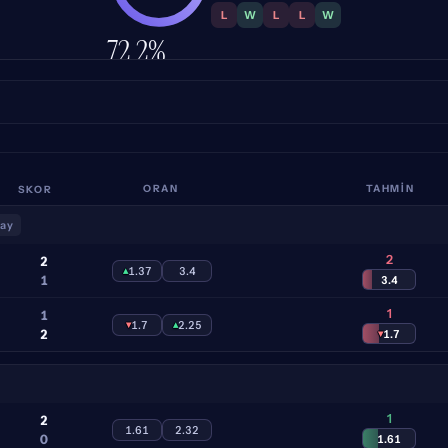
L
W
L
L
W
72.2%
İSABET
SKOR
ORAN
TAHMİN
lay
2
2
▴
1.37
3.4
1
3.4
1
1
▾
1.7
▴
2.25
2
▾
1.7
1
2
1.61
2.32
0
1.61