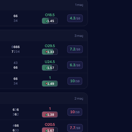
1 maç
O18.5
6
6
4.3
/10
3
4
▴
1.45
3 maç
O29.5
6
6
6
6
7.2
/10
7
2
3
4
▾
1.33
U24.5
4
3
6.3
/10
6
6
▴
1.57
1
6
6
10
/10
3
4
▾
1.49
2 maç
1
6
3
6
10
/10
3
6
2
▴
1.38
O20.5
4
6
6
7.7
/10
6
3
3
▴
1.67