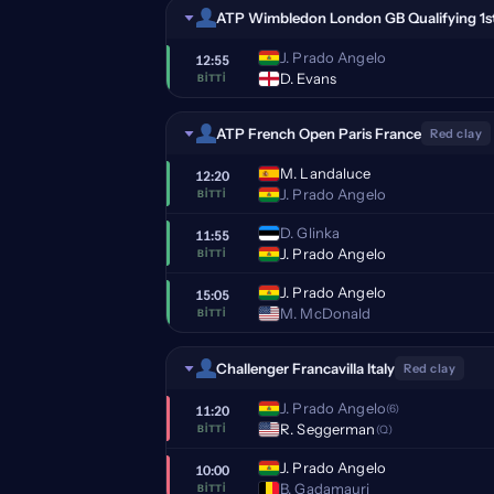
ATP Wimbledon London GB Qualifying 1st
J. Prado Angelo
12:55
D. Evans
BITTI
ATP French Open Paris France
Red clay
M. Landaluce
12:20
J. Prado Angelo
BITTI
D. Glinka
11:55
J. Prado Angelo
BITTI
J. Prado Angelo
15:05
M. McDonald
BITTI
Challenger Francavilla Italy
Red clay
J. Prado Angelo
(6)
11:20
R. Seggerman
(Q)
BITTI
J. Prado Angelo
10:00
B. Gadamauri
BITTI