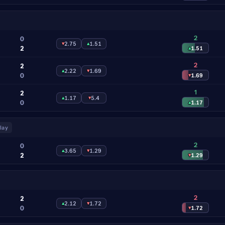
2
0
▾
2.75
▴
1.51
2
▴
1.51
2
2
▴
2.22
▾
1.69
0
▾
1.69
1
2
▴
1.17
▾
5.4
0
▴
1.17
lay
2
0
▴
3.65
▾
1.29
2
▾
1.29
2
2
▴
2.12
▾
1.72
0
▾
1.72