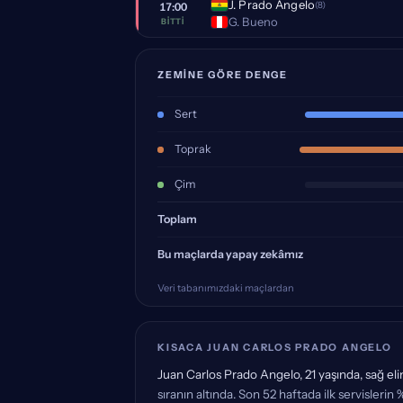
J. Prado Angelo
(8)
17:00
G. Bueno
BITTI
ZEMINE GÖRE DENGE
Sert
Toprak
Çim
Toplam
Bu maçlarda yapay zekâmız
Veri tabanımızdaki maçlardan
KISACA JUAN CARLOS PRADO ANGELO
Juan Carlos Prado Angelo, 21 yaşında, sağ elin
sıranın altında. Son 52 haftada ilk servislerin %