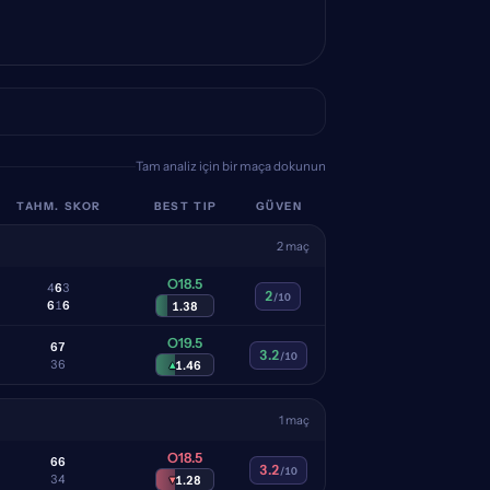
Tam analiz için bir maça dokunun
TAHM. SKOR
BEST TIP
GÜVEN
2 maç
O18.5
4
6
3
2
/10
6
1
6
1.38
O19.5
6
7
3.2
/10
3
6
▴
1.46
1 maç
O18.5
6
6
3.2
/10
3
4
▾
1.28