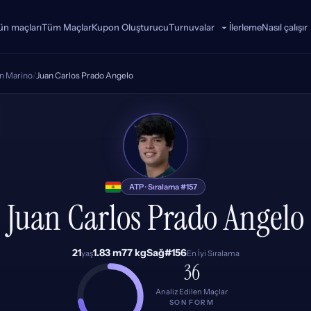
n maçları
Tüm Maçlar
Kupon Oluşturucu
İlerleme
Nasıl çalışır
Turnuvalar
an Marino
/
Juan Carlos Prado Angelo
JA
ATP · Sıralama #157
Juan Carlos Prado Angelo
21
1.83 m
77 kg
Sağ
#156
yaş
En İyi Sıralama
36
Analiz Edilen Maçlar
SON FORM