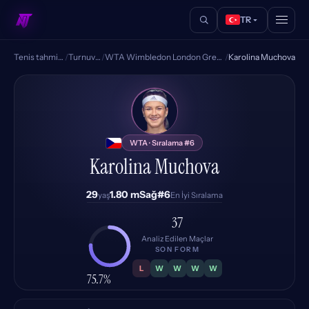
TR
Tenis tahminleri
/
Turnuvalar
/
WTA Wimbledon London Great Britain
/
Karolina Muchova
KM
WTA · Sıralama #6
Karolina Muchova
29
1.80 m
Sağ
#6
yaş
En İyi Sıralama
37
Analiz Edilen Maçlar
SON FORM
L
W
W
W
W
75.7%