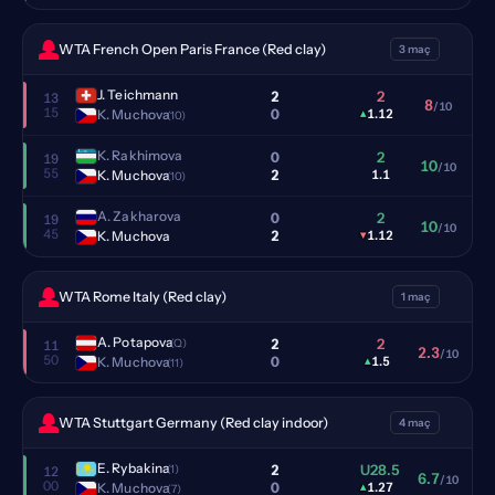
WTA French Open Paris France (Red clay)
3 maç
J. Teichmann
2
2
13
8
/10
15
0
K. Muchova
▴
1.12
(10)
K. Rakhimova
0
2
19
10
/10
55
2
K. Muchova
1.1
(10)
A. Zakharova
0
2
19
10
/10
45
2
K. Muchova
▾
1.12
WTA Rome Italy (Red clay)
1 maç
A. Potapova
2
2
(Q)
11
2.3
/10
50
0
K. Muchova
▴
1.5
(11)
WTA Stuttgart Germany (Red clay indoor)
4 maç
E. Rybakina
2
U28.5
(1)
12
6.7
/10
00
0
K. Muchova
▴
1.27
(7)