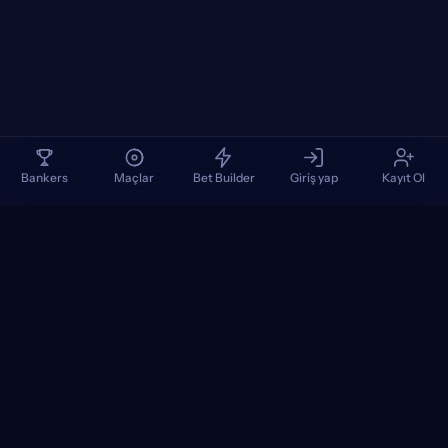
Bankers
Maçlar
Bet Builder
Giriş yap
Kayıt Ol
TennisPredictions
Google Play
App Store