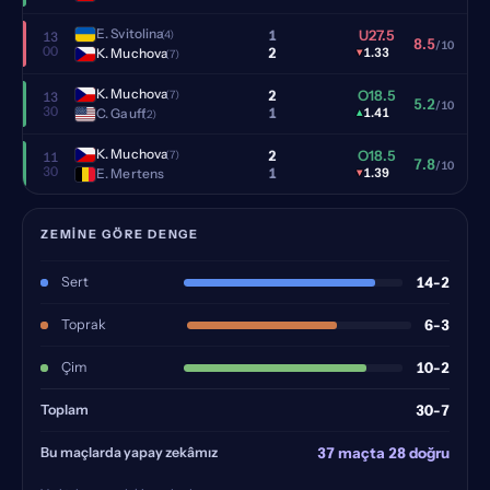
E. Svitolina
1
U27.5
(4)
13
8.5
/10
00
2
K. Muchova
▾
1.33
(7)
K. Muchova
2
O18.5
(7)
13
5.2
/10
30
1
C. Gauff
▴
1.41
(2)
K. Muchova
2
O18.5
(7)
11
7.8
/10
30
1
E. Mertens
▾
1.39
ZEMINE GÖRE DENGE
Sert
14-2
Toprak
6-3
Çim
10-2
Toplam
30-7
Bu maçlarda yapay zekâmız
37 maçta 28 doğru