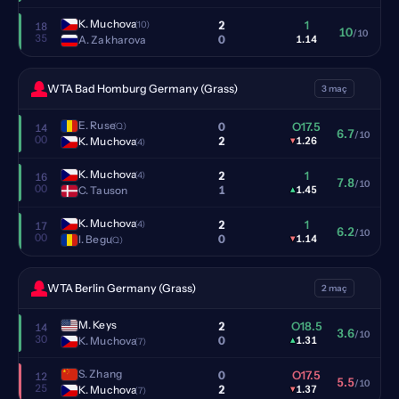
K. Muchova
2
1
(10)
18
10
/10
35
0
A. Zakharova
1.14
WTA Bad Homburg Germany (Grass)
3 maç
E. Ruse
0
O17.5
(Q)
14
6.7
/10
00
2
K. Muchova
▾
1.26
(4)
K. Muchova
2
1
(4)
16
7.8
/10
00
1
C. Tauson
▴
1.45
K. Muchova
2
1
(4)
17
6.2
/10
00
0
I. Begu
▾
1.14
(Q)
WTA Berlin Germany (Grass)
2 maç
M. Keys
2
O18.5
14
3.6
/10
30
0
K. Muchova
▴
1.31
(7)
S. Zhang
0
O17.5
12
5.5
/10
25
2
K. Muchova
▾
1.37
(7)