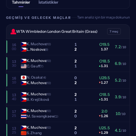
Tahminler
İstatistikler
Tam analiz için bir maça dokunun
GEÇMIŞ VE GELECEK MAÇLAR
WTA Wimbledon London Great Britain (Grass)
7 maç
K. Muchova
1
O19.5
(10)
16
7.2
/10
00
2
L. Noskova
1.37
(9)
K. Muchova
2
O18.5
(10)
13
6.9
/10
30
1
C. Gauff
▴
1.31
(7)
N. Osaka
0
U29.5
(14)
16
5.2
/10
10
2
K. Muchova
▾
1.27
(10)
K. Muchova
2
O18.5
(10)
13
3.9
/10
40
1
B. Krejčiková
▴
1.31
K. Muchova
2
2:0
(10)
17
10
/10
25
0
M. Sawangkaew
▾
1.26
(Q)
K. Muchova
2
U25.5
(10)
13
4.1
/10
25
0
S. Zhang
▾
1.29