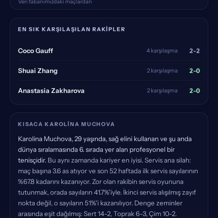
Veri tabanımızdaki maçlardan
EN SIK KARŞILAŞILAN RAKIPLER
2-2
Coco Gauff
4 karşılaşma
2-0
Shuai Zhang
2 karşılaşma
2-0
Anastasia Zakharova
2 karşılaşma
KISACA KAROLINA MUCHOVA
Karolina Muchova, 29 yaşında, sağ elini kullanan ve şu anda
dünya sıralamasında 6. sırada yer alan profesyonel bir
tenisçidir.
Bu aynı zamanda kariyer en iyisi. Servis ana silah:
maç başına 3.6 as atıyor ve son 52 haftada ilk servis sayılarının
%67.8 kadarını kazanıyor. Zor olan rakibin servis oyununa
tutunmak, orada sayıların 41.7%'iyle. İkinci servis alışılmış zayıf
nokta değil, o sayıların 51%'i kazanılıyor. Denge zeminler
arasında eşit dağılmış: Sert 14-2, Toprak 6-3, Çim 10-2.