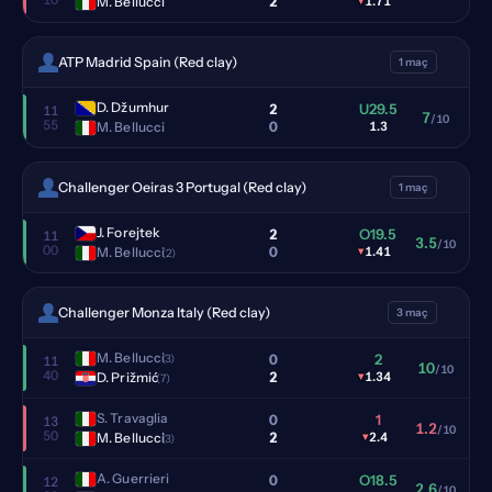
2
M. Bellucci
▾
1.71
ATP Madrid Spain (Red clay)
1 maç
D. Džumhur
2
U29.5
11
7
/10
55
0
M. Bellucci
1.3
Challenger Oeiras 3 Portugal (Red clay)
1 maç
J. Forejtek
2
O19.5
11
3.5
/10
00
0
M. Bellucci
▾
1.41
(2)
Challenger Monza Italy (Red clay)
3 maç
M. Bellucci
0
2
(3)
11
10
/10
40
2
D. Prižmić
▾
1.34
(7)
S. Travaglia
0
1
13
1.2
/10
50
2
M. Bellucci
▾
2.4
(3)
A. Guerrieri
0
O18.5
12
2.6
/10