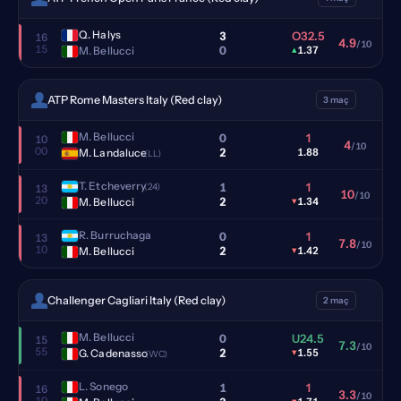
Q. Halys
3
O32.5
16
4.9
/10
15
0
M. Bellucci
▴
1.37
ATP Rome Masters Italy (Red clay)
3 maç
M. Bellucci
0
1
10
4
/10
00
2
M. Landaluce
1.88
(LL)
T. Etcheverry
1
1
(24)
13
10
/10
20
2
M. Bellucci
▾
1.34
R. Burruchaga
0
1
13
7.8
/10
10
2
M. Bellucci
▾
1.42
Challenger Cagliari Italy (Red clay)
2 maç
M. Bellucci
0
U24.5
15
7.3
/10
55
2
G. Cadenasso
▾
1.55
(WC)
L. Sonego
1
1
16
3.3
/10
10