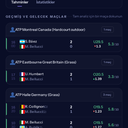
Tahminler
İstatistikler
Tam analiz için bir maça dokunun
GEÇMIŞ VE GELECEK MAÇLAR
ATP Montreal Canada (Hardcourt outdoor)
1 maç
S. Báez
2
U29.5
16
5.3
/10
00
0
M. Bellucci
▾
1.3
ATP Eastbourne Great Britain (Grass)
1 maç
U. Humbert
2
O20.5
17
3.3
/10
15
1
M. Bellucci
▴
1.39
ATP Halle Germany (Grass)
3 maç
R. Collignon
2
O19.5
(Q)
16
5.8
/10
20
1
M. Bellucci
▾
1.23
(Q)
M. Bellucci
2
O19.5
10
5.6
/10
30
0
A. Bublik
▾
1.27
(7)