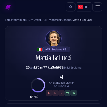
TR
Tenis tahminleri
/
Turnuvalar
/
ATP Montreal Canada
/
Mattia Bellucci
MB
ATP · Sıralama #81
Mattia Bellucci
25
1.75 m
77 kg
Sol
#63
yaş
En İyi Sıralama
41
Analiz Edilen Maçlar
SON FORM
L
L
L
W
W
63.4%