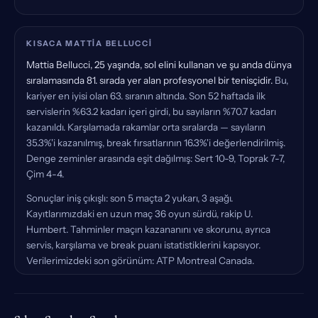
KISACA MATTIA BELLUCCI
Mattia Bellucci, 25 yaşında, sol elini kullanan ve şu anda dünya
sıralamasında 81. sırada yer alan profesyonel bir tenisçidir.
Bu,
kariyer en iyisi olan 63. sıranın altında. Son 52 haftada ilk
servislerin %63.2 kadarı içeri girdi, bu sayıların %70.7 kadarı
kazanıldı. Karşılamada rakamlar orta sıralarda — sayıların
35.3%'i kazanılmış, break fırsatlarının 16.3%'i değerlendirilmiş.
Denge zeminler arasında eşit dağılmış: Sert 10-9, Toprak 7-7,
Çim 4-4.
Sonuçlar iniş çıkışlı: son 5 maçta 2 yukarı, 3 aşağı.
Kayıtlarımızdaki en uzun maç 36 oyun sürdü, rakip U.
Humbert. Tahminler maçın kazananını ve skorunu, ayrıca
servis, karşılama ve break puanı istatistiklerini kapsıyor.
Verilerimizdeki son görünüm: ATP Montreal Canada.