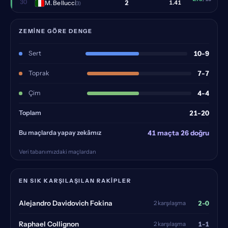
30
2
M. Bellucci
1.41
(3)
ZEMINE GÖRE DENGE
Sert
10-9
Toprak
7-7
Çim
4-4
Toplam
21-20
Bu maçlarda yapay zekâmız
41 maçta 26 doğru
Veri tabanımızdaki maçlardan
EN SIK KARŞILAŞILAN RAKIPLER
2-0
Alejandro Davidovich Fokina
2 karşılaşma
1-1
Raphael Collignon
2 karşılaşma