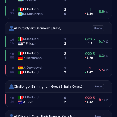
M. Bellucci
2
1
14
8.9
/10
35
0
M. Kukushkin
▾
1.26
ATP Stuttgart Germany (Grass)
3 maç
M. Bellucci
1
O20.5
16
5.7
/10
15
2
T. Fritz
1.3
(2)
M. Bellucci
2
O20.5
10
6.3
/10
00
1
Y. Hanfmann
▾
1.29
A. Davidovich
1
1
10
5.5
/10
00
2
M. Bellucci
▴
1.42
Challenger Birmingham Great Britain (Grass)
1 maç
M. Bellucci
0
O20.5
10
8.1
/10
30
2
A. Bolt
▾
1.42
ATP French Open Paris France (Red clay)
1 maç