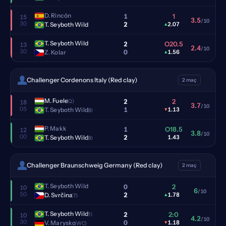
D. Rincón
1
1
15
3.5
/10
30
2
T. Seyboth Wild
▴
2.07
T. Seyboth Wild
2
O20.5
13
2.4
/10
30
0
Z. Kolar
▴
1.56
Challenger Cordenons Italy (Red clay)
2 maç
M. Fuele
2
2
(Q)
18
3.7
/10
05
1
T. Seyboth Wild
▾
1.13
(8)
P. Makk
1
O18.5
12
3.8
/10
00
2
T. Seyboth Wild
1.43
(8)
Challenger Braunschweig Germany (Red clay)
2 maç
T. Seyboth Wild
0
2
10
6
/10
50
2
D. Svrčina
▴
1.78
(7)
T. Seyboth Wild
2
2:0
(1)
10
4.2
/10
30
0
V. Marysko
▾
1.18
(WC)