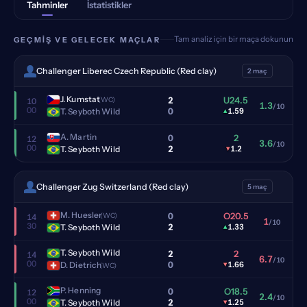
Tahminler
İstatistikler
Tam analiz için bir maça dokunun
GEÇMIŞ VE GELECEK MAÇLAR
Challenger Liberec Czech Republic (Red clay)
2 maç
J. Kumstat
2
U24.5
(WC)
10
1.3
/10
00
0
T. Seyboth Wild
▴
1.59
A. Martin
0
2
12
3.6
/10
00
2
T. Seyboth Wild
▾
1.2
Challenger Zug Switzerland (Red clay)
5 maç
M. Huesler
0
O20.5
(WC)
14
1
/10
30
2
T. Seyboth Wild
▴
1.33
T. Seyboth Wild
2
2
14
6.7
/10
00
0
D. Dietrich
▾
1.66
(WC)
P. Henning
0
O18.5
12
2.4
/10
00
2
T. Seyboth Wild
▾
1.25