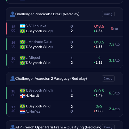
Challenger Piracicaba Brazil (Red clay)
3 maç
G. Villanueva
0
O18.5
15
3
/10
00
2
T. Seyboth Wild
▴
1.34
(3)
L. Andrade Da
0
O18.5
(Q)
16
7.8
/10
50
2
T. Seyboth Wild
▾
1.38
(3)
L. Miguel
1
2
16
3.1
/10
25
2
T. Seyboth Wild
▴
1.13
Challenger Asuncion 2 Paraguay (Red clay)
2 maç
T. Seyboth Wild
1
O19.5
(4)
18
6.3
/10
30
2
N. Hardt
▴
1.49
T. Seyboth Wild
2
2:0
17
2.4
/10
40
0
A. Nuñez
▾
1.06
ATP French Open Paris France Qualifying (Red clay)
2 maç