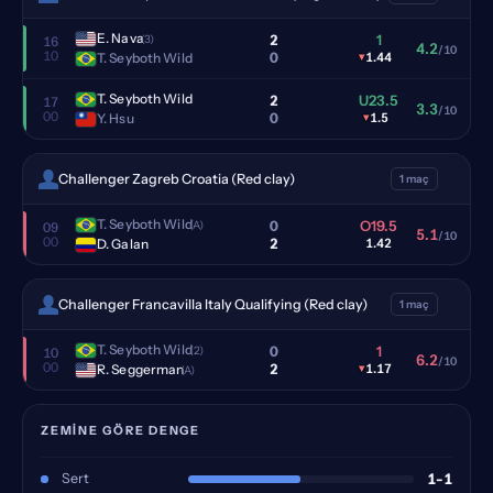
E. Nava
2
1
(3)
16
4.2
/10
10
0
T. Seyboth Wild
▾
1.44
T. Seyboth Wild
2
U23.5
17
3.3
/10
00
0
Y. Hsu
▾
1.5
Challenger Zagreb Croatia (Red clay)
1 maç
T. Seyboth Wild
0
O19.5
(A)
09
5.1
/10
00
2
D. Galan
1.42
Challenger Francavilla Italy Qualifying (Red clay)
1 maç
T. Seyboth Wild
0
1
(2)
10
6.2
/10
00
2
R. Seggerman
▾
1.17
(A)
ZEMINE GÖRE DENGE
Sert
1-1