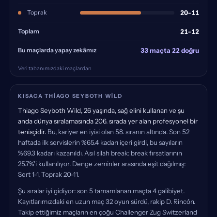
Toprak
20-11
Toplam
21-12
Bu maçlarda yapay zekâmız
33 maçta 22 doğru
Veri tabanımızdaki maçlardan
KISACA THIAGO SEYBOTH WILD
Thiago Seyboth Wild, 26 yaşında, sağ elini kullanan ve şu
anda dünya sıralamasında 206. sırada yer alan profesyonel bir
tenisçidir.
Bu, kariyer en iyisi olan 58. sıranın altında. Son 52
haftada ilk servislerin %65.4 kadarı içeri girdi, bu sayıların
%69.3 kadarı kazanıldı. Asıl silah break: break fırsatlarının
25.7%'i kullanılıyor. Denge zeminler arasında eşit dağılmış:
Sert 1-1, Toprak 20-11.
Şu sıralar iyi gidiyor: son 5 tamamlanan maçta 4 galibiyet.
Kayıtlarımızdaki en uzun maç 32 oyun sürdü, rakip D. Rincón.
Takip ettiğimiz maçların en çoğu Challenger Zug Switzerland