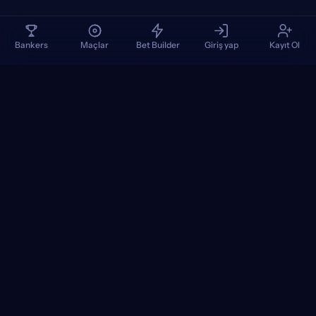
Bankers
Maçlar
Bet Builder
Giriş yap
Kayıt Ol
TennisPredictions
Google Play
App Store
+
POPÜLER TURNUVALAR
+
MAÇLAR