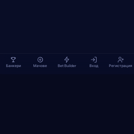
Банкери
Мачове
Bet Builder
Вход
Регистрация
TennisPredictions
Google Play
App Store