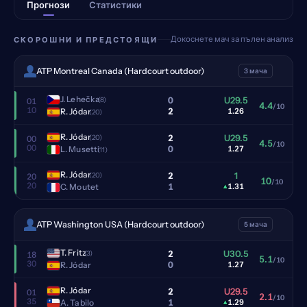
Прогнози
Статистики
Докоснете мач за пълен анализ
СКОРОШНИ И ПРЕДСТОЯЩИ
ATP Montreal Canada (Hardcourt outdoor)
3 мача
J. Lehečka
0
U29.5
(8)
01
4.4
/10
10
2
R. Jódar
1.26
(20)
R. Jódar
2
U29.5
(20)
00
4.5
/10
00
0
L. Musetti
1.27
(11)
R. Jódar
2
1
(20)
20
10
/10
20
1
C. Moutet
▴
1.31
ATP Washington USA (Hardcourt outdoor)
5 мача
T. Fritz
2
U30.5
(3)
18
5.1
/10
30
0
R. Jódar
1.27
R. Jódar
2
U29.5
01
2.1
/10
35
1
A. Tabilo
▴
1.29