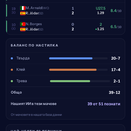
M. Arnaldi
1
U27.5
(WC)
19
8.4
/10
30
2
R. Jódar
1.29
(32)
N. Borges
0
2
10
6.5
/10
00
2
R. Jódar
▴
1.25
(32)
БАЛАНС ПО НАСТИЛКА
Твърда
20-7
Клей
17-4
Трева
2-1
Общо
39-12
Нашият ИИ в тези мачове
39 от 51 познати
От мачовете в нашата база данни