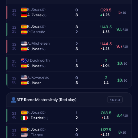
R. Jódar
0
O29.5
(27)
13
5
/10
45
3
A. Zverev
▴
1.26
(2)
R. Jódar
3
U43.5
(27)
12
9.5
/10
25
2
P. Carreño
1.33
A. Michelsen
2
U44.5
12
9.7
/10
10
3
R. Jódar
▾
1.23
(27)
J. Duckworth
1
2
15
10
/10
05
3
R. Jódar
▾
1.04
(27)
A. Kovacevic
0
2
12
10
/10
00
3
R. Jódar
1.1
ATP Rome Masters Italy (Red clay)
4 мача
R. Jódar
1
O18.5
(32)
21
8.4
/10
40
2
L. Darderi
▾
1.3
(18)
R. Jódar
2
U27.5
(32)
11
8
/10
25
0
L. Tien
▾
1.25
(19)