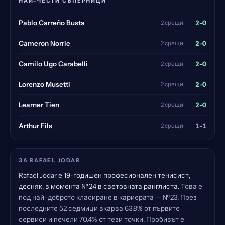
НАЙ-ЧЕСТИ СЪПЕРНИЦИ
2-0
Pablo Carreño Busta
2 срещи
2-0
Cameron Norrie
2 срещи
2-0
Camilo Ugo Carabelli
2 срещи
2-0
Lorenzo Musetti
2 срещи
2-0
Learner Tien
2 срещи
1-1
Arthur Fils
2 срещи
ЗА RAFAEL JODAR
Rafael Jodar е 19-годишен професионален тенисист,
десняк, в момента №24 в световната ранглиста.
Това е
под най-доброто класиране в кариерата — №23. През
последните 52 седмици вкарва 63.8% от първите
сервиси и печели 70.4% от тези точки. Пробивът е