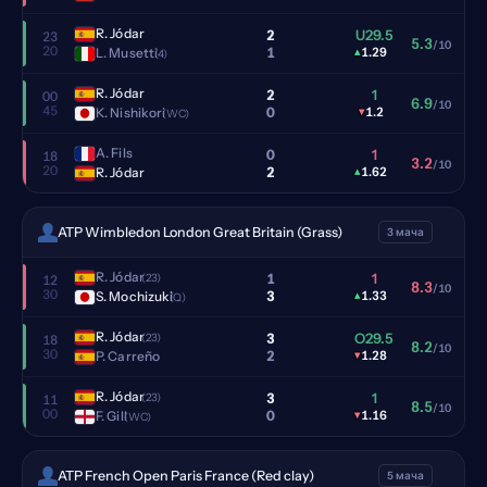
R. Jódar
2
U29.5
23
5.3
/10
20
1
L. Musetti
▴
1.29
(4)
R. Jódar
2
1
00
6.9
/10
45
0
K. Nishikori
▾
1.2
(WC)
A. Fils
0
1
18
3.2
/10
20
2
R. Jódar
▴
1.62
ATP Wimbledon London Great Britain (Grass)
3 мача
R. Jódar
1
1
(23)
12
8.3
/10
30
3
S. Mochizuki
▴
1.33
(Q)
R. Jódar
3
O29.5
(23)
18
8.2
/10
30
2
P. Carreño
▾
1.28
R. Jódar
3
1
(23)
11
8.5
/10
00
0
F. Gill
▾
1.16
(WC)
ATP French Open Paris France (Red clay)
5 мача