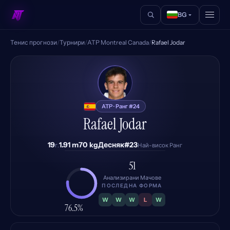
BG
Тенис прогнози
/
Турнири
/
ATP Montreal Canada
/
Rafael Jodar
RJ
ATP · Ранг #24
Rafael Jodar
19
1.91 m
70 kg
Десняк
#23
г.
Най-висок Ранг
51
Анализирани Мачове
ПОСЛЕДНА ФОРМА
W
W
W
L
W
76.5%