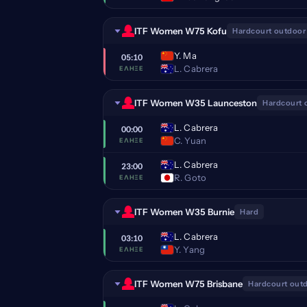
ITF Women W75 Kofu
Hardcourt outdoor
Y. Ma
05:10
L. Cabrera
ΈΛΗΞΕ
ITF Women W35 Launceston
Hardcourt 
L. Cabrera
00:00
C. Yuan
ΈΛΗΞΕ
L. Cabrera
23:00
R. Goto
ΈΛΗΞΕ
ITF Women W35 Burnie
Hard
L. Cabrera
03:10
Y. Yang
ΈΛΗΞΕ
ITF Women W75 Brisbane
Hardcourt out