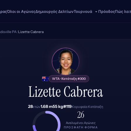
έρας
Όλοι οι Αγώνες
Δημιουργός Δελτίων
Πρόοδος
Πώς λει
Τουρνουά
isville PA
/
Lizette Cabrera
LC
WTA · Κατάταξη #300
Lizette Cabrera
28
1.68 m
55 kg
#119
ετών
Κορυφαία Κατάταξη
26
Αναλυμένοι Αγώνες
ΠΡΌΣΦΑΤΗ ΦΌΡΜΑ