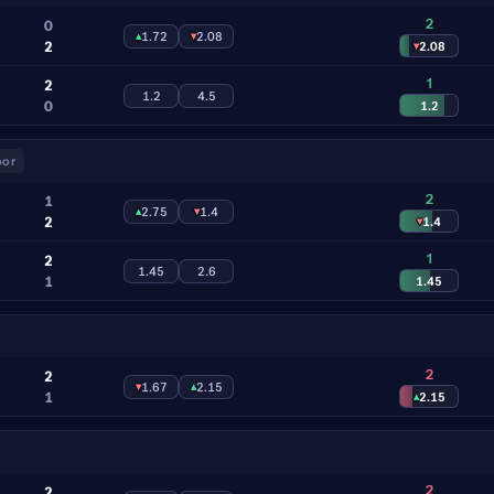
2
0
▴
1.72
▾
2.08
2
▾
2.08
1
2
1.2
4.5
0
1.2
oor
2
1
▴
2.75
▾
1.4
2
▾
1.4
1
2
1.45
2.6
1
1.45
2
2
▾
1.67
▴
2.15
1
▴
2.15
2
2