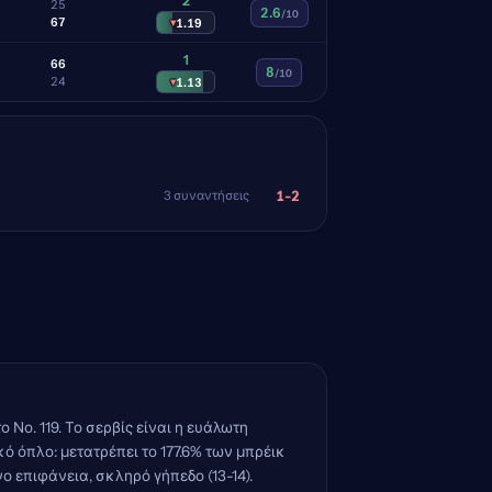
2
2
5
2.6
/10
6
7
▾
1.19
1
6
6
8
/10
2
4
▾
1.13
1-2
3 συναντήσεις
Νο. 119. Το σερβίς είναι η ευάλωτη
ό όπλο: μετατρέπει το 177.6% των μπρέικ
νο επιφάνεια, σκληρό γήπεδο (13-14).