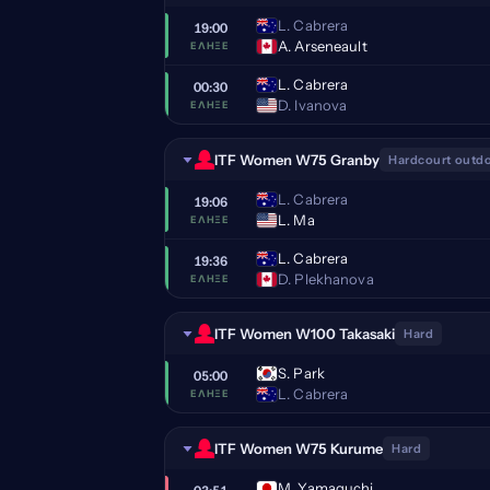
L. Cabrera
19:00
A. Arseneault
ΈΛΗΞΕ
L. Cabrera
00:30
D. Ivanova
ΈΛΗΞΕ
ITF Women W75 Granby
Hardcourt outd
L. Cabrera
19:06
L. Ma
ΈΛΗΞΕ
L. Cabrera
19:36
D. Plekhanova
ΈΛΗΞΕ
ITF Women W100 Takasaki
Hard
S. Park
05:00
L. Cabrera
ΈΛΗΞΕ
ITF Women W75 Kurume
Hard
M. Yamaguchi