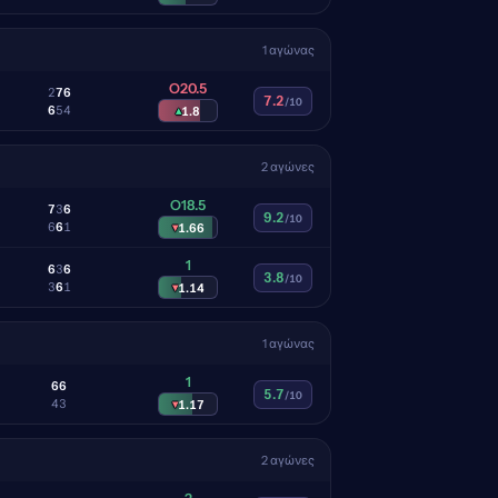
1 αγώνας
O20.5
2
7
6
7.2
/10
6
5
4
▴
1.8
2 αγώνες
O18.5
7
3
6
9.2
/10
6
6
1
▾
1.66
1
6
3
6
3.8
/10
3
6
1
▾
1.14
1 αγώνας
1
6
6
5.7
/10
4
3
▾
1.17
2 αγώνες