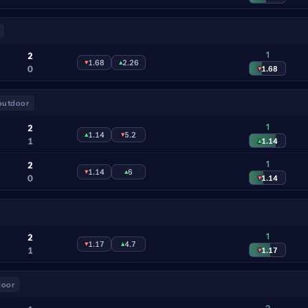
1
2
▾
1.68
▴
2.26
0
▾
1.68
outdoor
1
2
▴
1.14
▾
5.2
1
▴
1.14
1
2
▾
1.14
▴
6
0
▾
1.14
1
2
▾
1.17
▴
4.7
1
▾
1.17
door