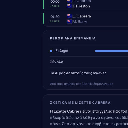
L. Cabrera
00:00
T. Preston
ΈΛΗΞΕ
L. Cabrera
01:30
M. Barry
ΈΛΗΞΕ
ΡΕΚΌΡ ΑΝΆ ΕΠΙΦΆΝΕΙΑ
Σκληρό
Σύνολο
Το AI μας σε αυτούς τους αγώνες
Από τους αγώνες στη βάση δεδομένων μας
ΣΧΕΤΙΚΆ ΜΕ LIZETTE CABRERA
Η Lizette Cabrera είναι επαγγελματίας του 
πλευρά: 5.2 διπλά λάθη ανά αγώνα και 55.
πόιντ. Σπάνια χάνει το σερβίς του: κρατάε