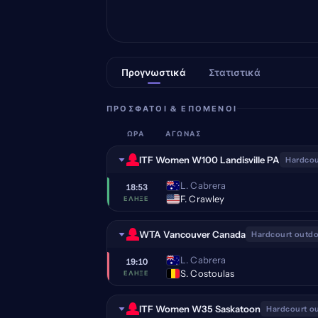
Προγνωστικά
Στατιστικά
ΠΡΌΣΦΑΤΟΙ & ΕΠΌΜΕΝΟΙ
ΏΡΑ
ΑΓΏΝΑΣ
ITF Women W100 Landisville PA
Hardcou
L. Cabrera
18:53
F. Crawley
ΈΛΗΞΕ
WTA Vancouver Canada
Hardcourt outd
L. Cabrera
19:10
S. Costoulas
ΈΛΗΞΕ
ITF Women W35 Saskatoon
Hardcourt o