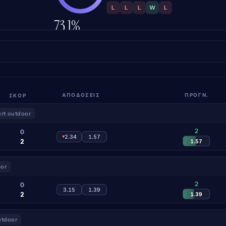
L
L
L
W
L
73.1%
ΑΚΡΊΒΕΙΑ
ΣΚΟΡ
ΑΠΟΔΌΣΕΙΣ
ΠΡΟΓΝ.
rt outdoor
2
0
▾
2.34
1.57
2
1.57
oor
2
0
3.15
1.39
2
1.39
utdoor