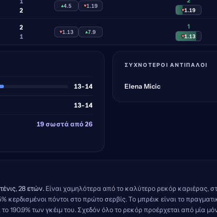
2
1
▴
4.5
▾
1.19
2
▾
1.19
1
2
▾
1.13
▴
7.9
1
▾
1.13
ΣΥΧΝΌΤΕΡΟΙ ΑΝΤΊΠΑΛΟΙ
13-14
Elena Micic
13-14
19 σωστά από 26
τένις, 28 ετών.
Είναι χαμηλότερα από το καλύτερο ρεκόρ καριέρας, στο 
5% κερδισμένοι πόντοι στο πρώτο σερβίς. Το μπρέικ είναι το πραγματικ
ι το 190.9% των γκέιμ του. Σχεδόν όλο το ρεκόρ προέρχεται από μία μό