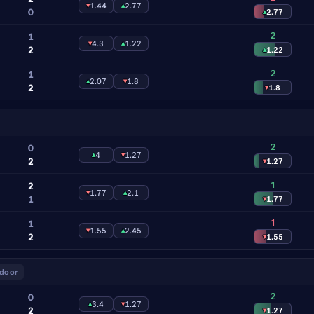
▾
1.44
▴
2.77
0
▴
2.77
2
1
▾
4.3
▴
1.22
2
▴
1.22
2
1
▴
2.07
▾
1.8
2
▾
1.8
2
0
▴
4
▾
1.27
2
▾
1.27
1
2
▾
1.77
▴
2.1
1
▾
1.77
1
1
▾
1.55
▴
2.45
2
▾
1.55
ndoor
2
0
▴
3.4
▾
1.27
2
▾
1.27