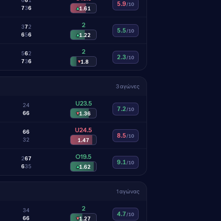
5.9
/10
7
3
6
▴
1.61
2
3
7
2
5.5
/10
6
5
6
▴
1.22
2
5
6
2
2.3
/10
7
3
6
▾
1.8
3 αγώνες
U23.5
2
4
7.2
/10
6
6
▾
1.36
U24.5
6
6
8.5
/10
3
2
1.47
O19.5
2
6
7
9.1
/10
6
3
5
▴
1.62
1 αγώνας
2
3
4
4.7
/10
6
6
▾
1.27