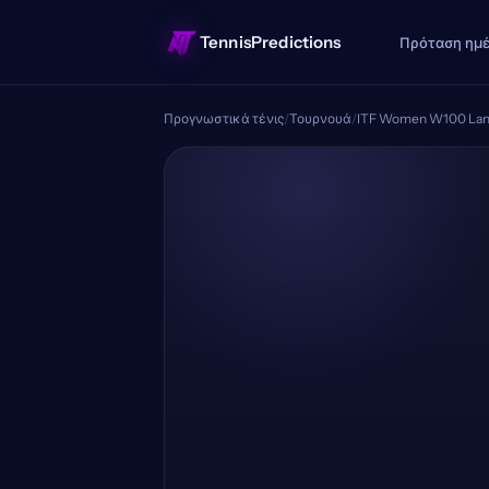
TennisPredictions
Πρόταση ημ
Προγνωστικά τένις
/
Τουρνουά
/
ITF Women W100 Land