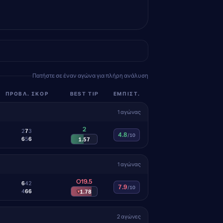
Πατήστε σε έναν αγώνα για πλήρη ανάλυση
ΠΡΟΒΛ. ΣΚΟΡ
BEST TIP
ΕΜΠΙΣΤ.
1 αγώνας
2
2
7
3
4.8
/10
6
5
6
1.57
1 αγώνας
O19.5
6
4
2
7.9
/10
4
6
6
▾
1.78
2 αγώνες