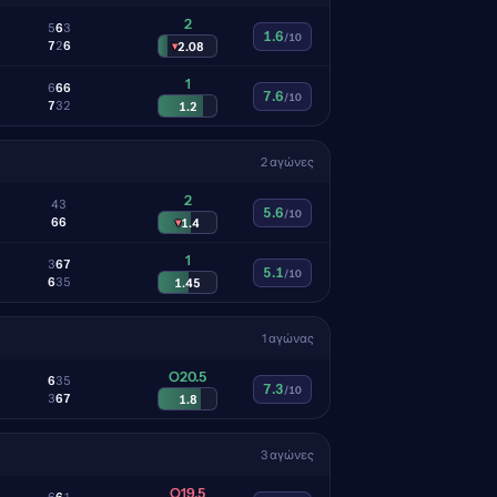
2
5
6
3
1.6
/10
7
2
6
▾
2.08
1
6
6
6
7.6
/10
7
3
2
1.2
2 αγώνες
2
4
3
5.6
/10
6
6
▾
1.4
1
3
6
7
5.1
/10
6
3
5
1.45
1 αγώνας
O20.5
6
3
5
7.3
/10
3
6
7
1.8
3 αγώνες
O19.5
6
6
1