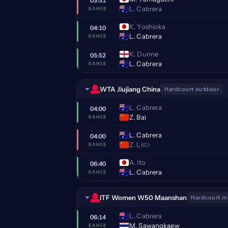
03:51
L. Cabrera
ΈΛΗΞΕ
K. Yoshioka
04:10
L. Cabrera
ΈΛΗΞΕ
K. Dunne
05:52
L. Cabrera
ΈΛΗΞΕ
WTA Jiujiang China
Hardcourt outdoor
L. Cabrera
04:00
Z. Bai
ΈΛΗΞΕ
L. Cabrera
04:00
Z. Li
(Q)
ΈΛΗΞΕ
A. Ito
06:40
L. Cabrera
ΈΛΗΞΕ
ITF Women W50 Maanshan
Hardcourt i
L. Cabrera
06:14
M. Sawangkaew
ΈΛΗΞΕ