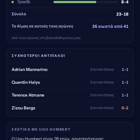
Γρασίδι
8-4
Σύνολο
23-18
Το AI μας σε αυτούς τους αγώνες
26 σωστά από 41
Από τους αγώνες στη βάση δεδομένων μας
ΣΥΧΝΌΤΕΡΟΙ ΑΝΤΊΠΑΛΟΙ
1-1
Adrian Mannarino
2 συναντήσεις
1-1
Quentin Halys
2 συναντήσεις
1-1
Terence Atmane
2 συναντήσεις
0-2
Zizou Bergs
2 συναντήσεις
ΣΧΕΤΙΚΆ ΜΕ UGO HUMBERT
Ο Ugo Humbert είναι 28 ετών, αριστερόχειρας,