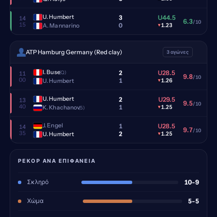
U. Humbert
3
U44.5
14
6.3
/10
15
0
A. Mannarino
▾
1.23
ATP Hamburg Germany (Red clay)
3 αγώνες
I. Buse
2
U28.5
(Q)
11
9.8
/10
00
1
U. Humbert
▾
1.26
U. Humbert
2
U29.5
13
9.5
/10
40
1
K. Khachanov
▾
1.25
(5)
J. Engel
1
U28.5
14
9.7
/10
35
2
U. Humbert
▾
1.25
ΡΕΚΌΡ ΑΝΆ ΕΠΙΦΆΝΕΙΑ
Σκληρό
10-9
Χώμα
5-5