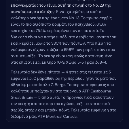
επαγγελματίας του τένις, αυτή τη στιγμή στο Νο. 29 της
παγκόσμιας κατάταξης.
Είναι χαμηλότερα από το
καλύτερο ρεκόρ καριέρας, στο Νο. 13. Το πρώτο σερβίς
είναι το πιο αξιόπιστο κομμάτι του παιχνιδιού: 61.6%
ευστοχία και 75.4% κερδισμένοι πόντοι σε αυτό. Το
δύσκολο είναι να πατήσει πόδι στο σερβίς του αντιπάλου:
εκεί κερδίζει μόλις το 33.5% των πόντων. Υπό πίεση τα
νούμερα αντέχουν: σώζει το 69.8% των μπρέικ πόιντ που
αντιμετωπίζει. Το ρεκόρ είναι ισομερώς κατανεμημένο
στις επιφάνειες: Σκληρό 10-9, Χώμα 5-5, Γρασίδι 8-4.
Τελευταία δεν δένει τίποτα — 4 ήττες στις τελευταίες 5
εμφανίσεις. Ο μαραθώνιος της περιόδου ήταν το ματς των
48 γκέιμ με αντίπαλο Z. Bergs. Τα περισσότερα ματς που
καλύπτουμε παίχτηκαν στο τουρνουά ATP Eastbourne
Great Britain — 5 από αυτά. Τα προγνωστικά καλύπτουν
τον νικητή και το σκορ του αγώνα, μαζί με στατιστικά
σερβίς, ριτόρν και μπρέικ πόιντ. Τελευταία εμφάνιση στα
δεδομένα μας: ATP Montreal Canada.