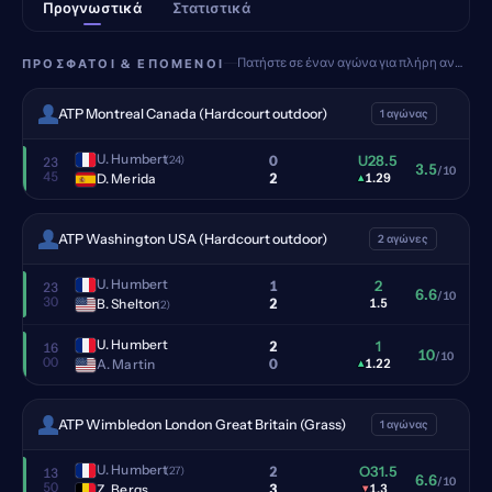
Προγνωστικά
Στατιστικά
Πατήστε σε έναν αγώνα για πλήρη ανάλυση
ΠΡΌΣΦΑΤΟΙ & ΕΠΌΜΕΝΟΙ
ATP Montreal Canada (Hardcourt outdoor)
1 αγώνας
U. Humbert
0
U28.5
(24)
23
3.5
/10
45
2
D. Merida
▴
1.29
ATP Washington USA (Hardcourt outdoor)
2 αγώνες
U. Humbert
1
2
23
6.6
/10
30
2
B. Shelton
1.5
(2)
U. Humbert
2
1
16
10
/10
00
0
A. Martin
▴
1.22
ATP Wimbledon London Great Britain (Grass)
1 αγώνας
U. Humbert
2
O31.5
(27)
13
6.6
/10
50
3
Z. Bergs
▾
1.3