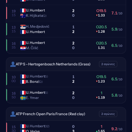
U. Humbert
2
O19.5
19
7.1
/10
15
0
R. Hijikata
▾
1.33
(Q)
H. Medjedović
1
O20.5
13
5.9
/10
15
2
U. Humbert
▾
1.28
U. Humbert
2
O20.5
16
6.5
/10
35
0
M. Čilić
1.31
ATP S - Hertogenbosch Netherlands (Grass)
2 αγώνες
U. Humbert
1
O19.5
(5)
10
6.5
/10
00
2
B. Bonzi
▾
1.23
(Q)
U. Humbert
2
1
(5)
16
5.8
/10
50
0
E. Ymer
▾
1.19
ATP French Open Paris France (Red clay)
2 αγώνες
U. Humbert
0
1
(32)
15
9.2
/10
30
3
Q. Halys
▴
1.65