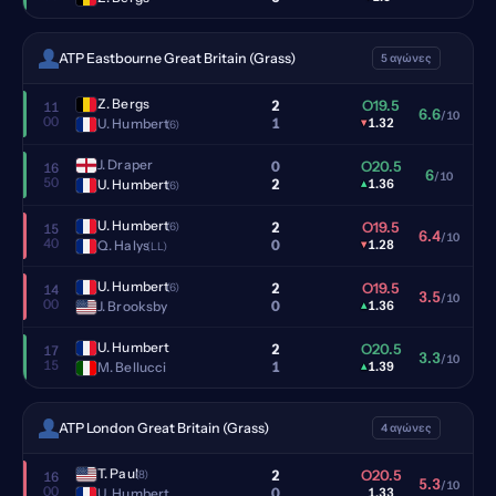
ATP Eastbourne Great Britain (Grass)
5 αγώνες
Z. Bergs
2
O19.5
11
6.6
/10
00
1
U. Humbert
▾
1.32
(6)
J. Draper
0
O20.5
16
6
/10
50
2
U. Humbert
▴
1.36
(6)
U. Humbert
2
O19.5
(6)
15
6.4
/10
40
0
Q. Halys
▾
1.28
(LL)
U. Humbert
2
O19.5
(6)
14
3.5
/10
00
0
J. Brooksby
▴
1.36
U. Humbert
2
O20.5
17
3.3
/10
15
1
M. Bellucci
▴
1.39
ATP London Great Britain (Grass)
4 αγώνες
T. Paul
2
O20.5
(8)
16
5.3
/10
00
0
U. Humbert
1.33