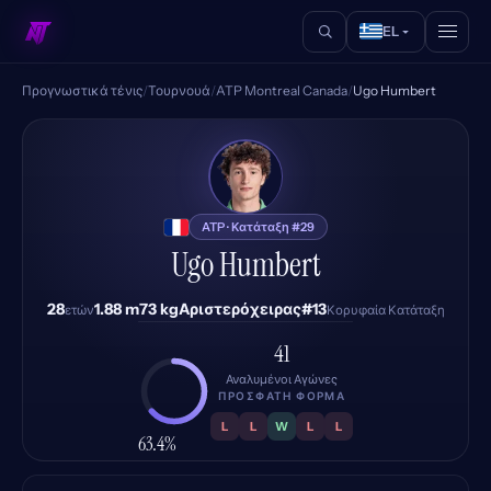
EL
Προγνωστικά τένις
/
Τουρνουά
/
ATP Montreal Canada
/
Ugo Humbert
UH
ATP · Κατάταξη #29
Ugo Humbert
28
1.88 m
73 kg
Αριστερόχειρας
#13
ετών
Κορυφαία Κατάταξη
41
Αναλυμένοι Αγώνες
ΠΡΌΣΦΑΤΗ ΦΌΡΜΑ
L
L
W
L
L
63.4%