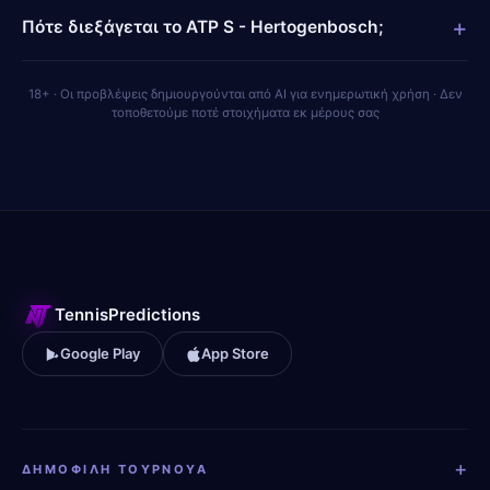
+
Πότε διεξάγεται το ATP S - Hertogenbosch;
18+ · Οι προβλέψεις δημιουργούνται από AI για ενημερωτική χρήση · Δεν
τοποθετούμε ποτέ στοιχήματα εκ μέρους σας
TennisPredictions
Google Play
App Store
+
ΔΗΜΟΦΙΛΉ ΤΟΥΡΝΟΥΆ