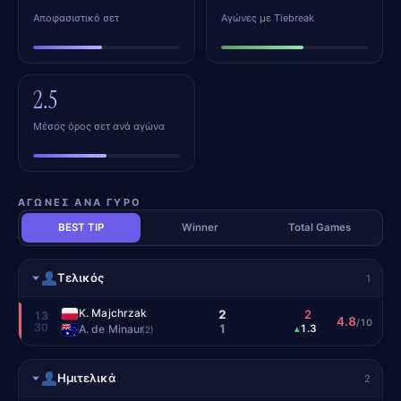
Αποφασιστικό σετ
Αγώνες με Tiebreak
2.5
Μέσος όρος σετ ανά αγώνα
ΑΓΏΝΕΣ ΑΝΆ ΓΎΡΟ
BEST TIP
Winner
Total Games
Τελικός
1
K. Majchrzak
2
2
13
4.8
/10
30
1
A. de Minaur
1.3
▴
(2)
Ημιτελικά
2