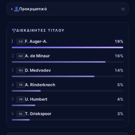
Προκριματικά
10
ΔΙΕΚΔΙΚΗΤΈΣ ΤΊΤΛΟΥ
1
19%
F. Auger-A.
CA
2
16%
A. de Minaur
AU
3
14%
D. Medvedev
RU
4
5%
A. Rinderknech
FR
5
4%
U. Humbert
FR
6
3%
T. Griekspoor
NL