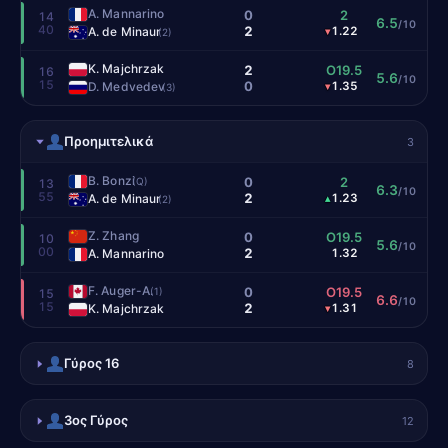
A. Mannarino
0
2
14
6.5
/10
40
2
A. de Minaur
1.22
▾
(2)
K. Majchrzak
2
O19.5
16
5.6
/10
15
0
D. Medvedev
1.35
▾
(3)
Προημιτελικά
3
B. Bonzi
0
2
(Q)
13
6.3
/10
55
2
A. de Minaur
1.23
▴
(2)
Z. Zhang
0
O19.5
10
5.6
/10
00
2
A. Mannarino
1.32
F. Auger-A.
0
O19.5
(1)
15
6.6
/10
15
2
K. Majchrzak
1.31
▾
Γύρος 16
8
3ος Γύρος
12