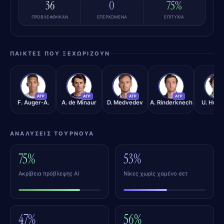
36
0
75%
ΠΡΟΒΛΈΦΘΗΚΑΝ
ΕΠΕΡΧΌΜΕΝΑ
ΕΠΙΤΥΧΊΑ
ΠΑΊΚΤΕΣ ΠΟΥ ΞΕΧΩΡΊΖΟΥΝ
FA
AM
DM
AR
UH
ATP
ATP
ATP
ATP
A
F. Auger-A.
A. de Minaur
D. Medvedev
A. Rinderknech
U. Humb
ΑΝΑΛΎΣΕΙΣ ΤΟΥΡΝΟΥΆ
75%
53%
Ακρίβεια πρόβλεψης AI
Νίκες χωρίς χαμένο σετ
47%
56%