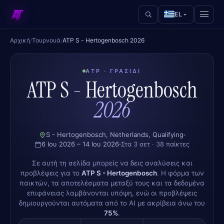
EL
Αρχική
/
Τουρνουά
/
ATP S - Hertogenbosch 2026
ATP · ΓΡΑΣΊΔΙ
ATP S - Hertogenbosch
2026
S - Hertogenbosch, Netherlands, Qualifying
6 Ιου 2026 – 14 Ιου 2026
Στα 3 σετ · 38 παίκτες
Σε αυτή τη σελίδα μπορείς να δεις αναλύσεις και
προβλέψεις για το
ATP S - Hertogenbosch
. Η φόρμα των
παικτών, τα αποτελέσματα μεταξύ τους και τα δεδομένα
επιφάνειας λαμβάνονται υπόψη, ενώ οι προβλέψεις
δημιουργούνται αυτόματα από το AI με ακρίβεια άνω του
75%
.