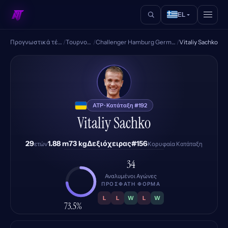
EL
Προγνωστικά τένις
/
Τουρνουά
/
Challenger Hamburg Germany
/
Vitaliy Sachko
VS
ATP · Κατάταξη #192
Vitaliy Sachko
29
1.88 m
73 kg
Δεξιόχειρας
#156
ετών
Κορυφαία Κατάταξη
34
Αναλυμένοι Αγώνες
ΠΡΌΣΦΑΤΗ ΦΌΡΜΑ
L
L
W
L
W
73.5%