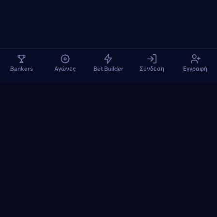
Bankers
Αγώνες
Bet Builder
Σύνδεση
Εγγραφή
TennisPredictions
Google Play
App Store
+
ΔΗΜΟΦΙΛΉ ΤΟΥΡΝΟΥΆ