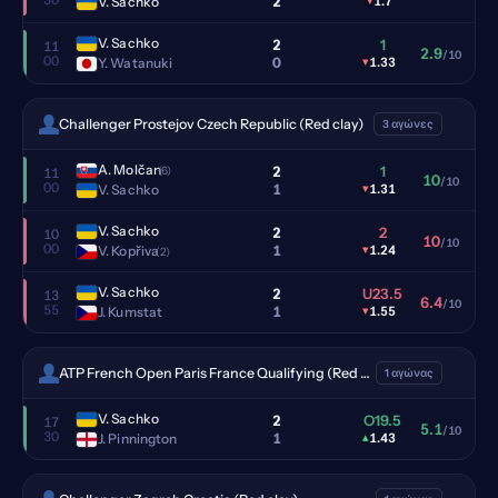
2
V. Sachko
▾
1.7
V. Sachko
2
1
11
2.9
/10
00
0
Y. Watanuki
▾
1.33
Challenger Prostejov Czech Republic (Red clay)
3 αγώνες
A. Molčan
2
1
(6)
11
10
/10
00
1
V. Sachko
▾
1.31
V. Sachko
2
2
10
10
/10
00
1
V. Kopřiva
▾
1.24
(2)
V. Sachko
2
U23.5
13
6.4
/10
55
1
J. Kumstat
▾
1.55
ATP French Open Paris France Qualifying (Red clay)
1 αγώνας
V. Sachko
2
O19.5
17
5.1
/10
30
1
J. Pinnington
▴
1.43