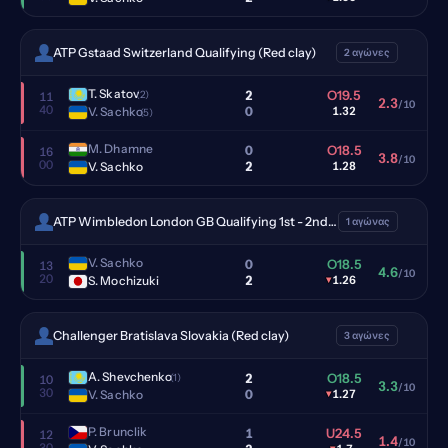
ATP Gstaad Switzerland Qualifying (Red clay)
2 αγώνες
T. Skatov
2
O19.5
(2)
11
2.3
/10
40
0
V. Sachko
1.32
(5)
M. Dhamne
0
O18.5
16
3.8
/10
00
2
V. Sachko
1.28
ATP Wimbledon London GB Qualifying 1st - 2nd (Grass)
1 αγώνας
V. Sachko
0
O18.5
13
4.6
/10
20
2
S. Mochizuki
▾
1.26
Challenger Bratislava Slovakia (Red clay)
3 αγώνες
A. Shevchenko
2
O18.5
(1)
10
3.3
/10
30
0
V. Sachko
▾
1.27
P. Brunclik
1
U24.5
12
1.4
/10
30