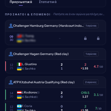
Προγνωστικά
Στατιστικά
Πατήστε σε έναν αγώνα για πλήρη ανάλυση
ΠΡΌΣΦΑΤΟΙ & ΕΠΌΜΕΝΟΙ
Challenger Hamburg Germany (Hardcourt indoor)
1 αγώνας
C. Tseng
09
–
30
V. Sachko
Challenger Hagen Germany (Red clay)
1 αγώνας
L. Giustino
2
2
12
4.7
/10
25
1
V. Sachko
▾
1.55
ATP Kitzbuhel Austria Qualifying (Red clay)
2 αγώνες
J. Rodionov
2
O19.5
(2)
14
3.1
/10
20
0
V. Sachko
1.27
(5)
F. Coria
0
2
12
7
/10
35
2
V. Sachko
▾
1.36