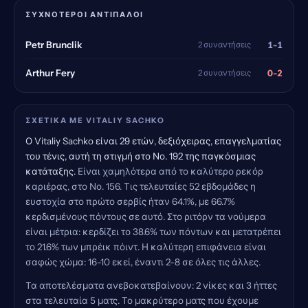
ΣΥΧΝΌΤΕΡΟΙ ΑΝΤΊΠΑΛΟΙ
1-1
Petr Brunclik
2 συναντήσεις
0-2
Arthur Fery
2 συναντήσεις
ΣΧΕΤΙΚΆ ΜΕ VITALIY SACHKO
Ο Vitaliy Sachko είναι 29 ετών, δεξιόχειρας, επαγγελματίας
του τένις, αυτή τη στιγμή στο Νο. 192 της παγκόσμιας
κατάταξης.
Είναι χαμηλότερα από το καλύτερο ρεκόρ
καριέρας, στο Νο. 156. Τις τελευταίες 52 εβδομάδες η
ευστοχία στο πρώτο σερβίς ήταν 64.1%, με 66.7%
κερδισμένους πόντους σε αυτό. Στο ριτόρν τα νούμερα
είναι μέτρια: κερδίζει το 38.6% των πόντων και μετατρέπει
το 21.6% των μπρέικ πόιντ. Η καλύτερη επιφάνεια είναι
σαφώς χώμα: 16-10 εκεί, έναντι 2-8 σε όλες τις άλλες.
Τα αποτελέσματα ανεβοκατεβαίνουν: 2 νίκες και 3 ήττες
στα τελευταία 5 ματς. Το μακρύτερο ματς που έχουμε