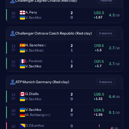
Challenger Zagreb Croatia (Red clay)
1 αγώνας
A. Fery
2
U23.5
16
4.3
/10
20
0
V. Sachko
▴
1.67
Challenger Ostrava Czech Republic (Red clay)
2 αγώνες
N. Sanchez
2
O19.5
(A)
12
2.7
/10
30
1
V. Sachko
▴
1.5
(8)
L. Pavlovic
1
O21.5
12
3.7
/10
50
2
V. Sachko
▴
1.7
ATP Munich Germany (Red clay)
3 αγώνες
G. Diallo
2
U28.5
12
6.4
/10
05
0
V. Sachko
▴
1.32
V. Sachko
2
U24.5
10
6.1
/10
00
0
M. Rehberg
▾
1.56
(WC)
D. Džumhur
0
1
10
4
/10