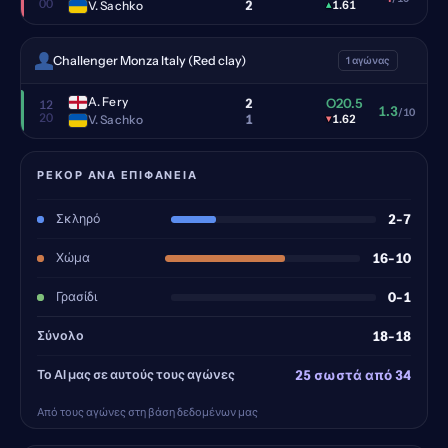
00
2
V. Sachko
▴
1.61
Challenger Monza Italy (Red clay)
1 αγώνας
A. Fery
2
O20.5
12
1.3
/10
20
1
V. Sachko
▾
1.62
ΡΕΚΌΡ ΑΝΆ ΕΠΙΦΆΝΕΙΑ
Σκληρό
2-7
Χώμα
16-10
Γρασίδι
0-1
Σύνολο
18-18
Το AI μας σε αυτούς τους αγώνες
25 σωστά από 34
Από τους αγώνες στη βάση δεδομένων μας