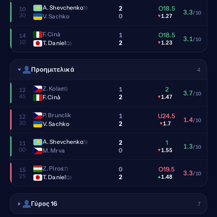
A. Shevchenko
2
O18.5
(1)
10
3.3
/10
30
0
V. Sachko
▾
1.27
F. Cinà
1
O18.5
14
3.1
/10
10
2
T. Daniel
▾
1.23
(Q)
Προημιτελικά
4
Z. Kolar
1
2
(6)
12
3.7
/10
45
2
F. Cinà
▾
1.47
P. Brunclik
1
U24.5
12
1.4
/10
30
2
V. Sachko
▾
1.7
A. Shevchenko
2
1
(1)
11
1.3
/10
00
0
M. Mrva
▾
1.55
Z. Piros
0
O19.5
(7)
15
3.3
/10
25
2
T. Daniel
▴
1.48
(Q)
Γύρος 16
7