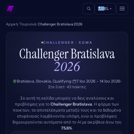
EL
Αρχική
/
Τουρνουά
/
Challenger Bratislava 2026
CHALLENGER · ΧΏΜΑ
Challenger Bratislava
2026
Bratislava, Slovakia, Qualifying
7 Ιου 2026 – 14 Ιου 2026
Στα 3 σετ · 43 παίκτες
Σε αυτή τη σελίδα μπορείς να δεις αναλύσεις και
προβλέψεις για το
Challenger Bratislava
. Η φόρμα των
παικτών, τα αποτελέσματα μεταξύ τους και τα δεδομένα
επιφάνειας λαμβάνονται υπόψη, ενώ οι προβλέψεις
δημιουργούνται αυτόματα από το AI με ακρίβεια άνω του
75.6%
.