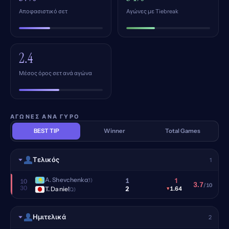
Αποφασιστικό σετ
Αγώνες με Tiebreak
2.4
Μέσος όρος σετ ανά αγώνα
ΑΓΏΝΕΣ ΑΝΆ ΓΎΡΟ
BEST TIP
Winner
Total Games
Τελικός
1
A. Shevchenko
1
1
(1)
10
3.7
/10
30
2
T. Daniel
▾
1.64
(Q)
Ημιτελικά
2