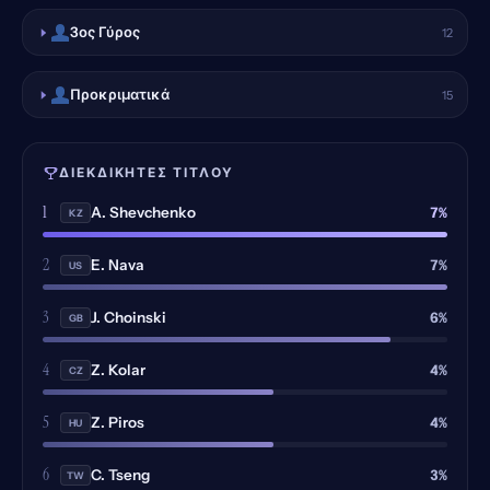
3ος Γύρος
12
Προκριματικά
15
ΔΙΕΚΔΙΚΗΤΈΣ ΤΊΤΛΟΥ
1
7%
A. Shevchenko
KZ
2
7%
E. Nava
US
3
6%
J. Choinski
GB
4
4%
Z. Kolar
CZ
5
4%
Z. Piros
HU
6
3%
C. Tseng
TW