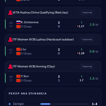
WTA Huzhou China Qualifying (Red clay)
1 αγώνας
R. Zolotareva
2
1
04
1.5
/10
00
0
Y. Qiuyu
▾
1.17
ITF Women W35 Luzhou (Hardcourt outdoor)
1 αγώνας
J. Lu
2
1
07
5.9
/10
07
0
Y. Qiuyu
▾
1.19
ITF Women W35 Anning (Clay)
1 αγώνας
Y. Sun
2
1
08
1.2
/10
14
1
Y. Qiuyu
1.7
ΡΕΚΌΡ ΑΝΆ ΕΠΙΦΆΝΕΙΑ
Σκληρό
1-4