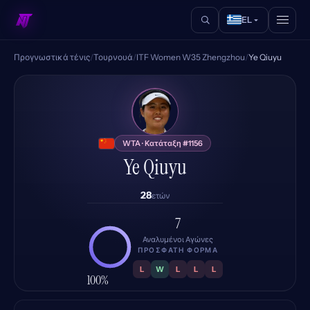
EL
Προγνωστικά τένις
/
Τουρνουά
/
ITF Women W35 Zhengzhou
/
Ye Qiuyu
YQ
WTA · Κατάταξη #1156
Ye Qiuyu
28
ετών
7
Αναλυμένοι Αγώνες
ΠΡΌΣΦΑΤΗ ΦΌΡΜΑ
L
W
L
L
L
100%