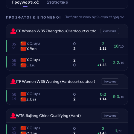
Προγνωστικά
Στατιστικά
Πατήστε σε έναν αγώνα για πλήρη ανάλυση
ΠΡΌΣΦΑΤΟΙ & ΕΠΌΜΕΝΟΙ
ITF Women W35 Zhengzhou (Hardcourt outdoor)
2 αγώνες
Y. Qiuyu
0
2
05
10
/10
51
2
Y. Ren
1.12
Y. Qiuyu
2
1
05
2.2
/10
08
0
L. Liu
▴
1.23
ITF Women W35 Wuning (Hardcourt outdoor)
1 αγώνας
Y. Qiuyu
0
0:2
05
9.3
/10
14
2
Z. Bai
1.14
WTA Jiujiang China Qualifying (Hard)
1 αγώνας
Y. Qiuyu
0
2
07
1
/10
40
2
C. Zhu
▴
1.45