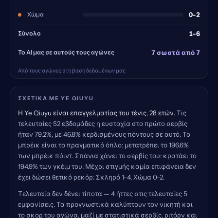
Χώμα
0-2
Σύνολο
1-6
Το AI μας σε αυτούς τους αγώνες
7 σωστά από 7
Από τους αγώνες στη βάση δεδομένων μας
ΣΧΕΤΙΚΆ ΜΕ YE QIUYU
Η Ye Qiuyu είναι επαγγελματίας του τένις, 28 ετών.
Τις
τελευταίες 52 εβδομάδες η ευστοχία στο πρώτο σερβίς
ήταν 79.2%, με 46.8% κερδισμένους πόντους σε αυτό. Το
μπρέικ είναι το πραγματικό όπλο: μετατρέπει το 196.6%
των μπρέικ πόιντ. Σπάνια χάνει το σερβίς του: κρατάει το
194.9% των γκέιμ του. Μέχρι στιγμής καμία επιφάνεια δεν
έχει δώσει θετικό ρεκόρ: Σκληρό 1-4, Χώμα 0-2.
Τελευταία δεν δένει τίποτα — 4 ήττες στις τελευταίες 5
εμφανίσεις. Τα προγνωστικά καλύπτουν τον νικητή και
το σκορ του αγώνα, μαζί με στατιστικά σερβίς, ριτόρν και