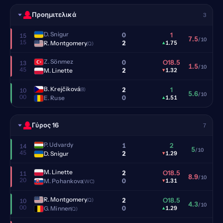
Προημιτελικά
3
D. Snigur
0
1
15
7.5
/10
15
2
R. Montgomery
▴
1.75
(Q)
Z. Sönmez
0
O18.5
13
1.5
/10
45
2
M. Linette
▾
1.32
B. Krejčiková
2
1
(8)
10
5.6
/10
00
0
E. Ruse
▴
1.51
Γύρος 16
7
P. Udvardy
1
2
14
5
/10
45
2
D. Snigur
▾
1.29
M. Linette
2
O18.5
11
8.9
/10
20
0
M. Pohankova
▾
1.31
(WC)
R. Montgomery
2
O18.5
(Q)
10
4.3
/10
00
0
G. Minnen
▴
1.29
(Q)