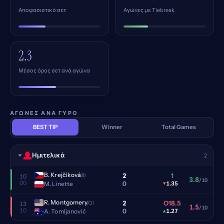
Αποφασιστικό σετ
Αγώνες με Tiebreak
2.3
Μέσος όρος σετ ανά αγώνα
ΑΓΏΝΕΣ ΑΝΆ ΓΎΡΟ
BEST TIP
Winner
Total Games
Ημιτελικά
2
B. Krejčiková
2
1
(8)
10
3.8
/10
00
0
M. Linette
▾
1.35
R. Montgomery
2
O18.5
(Q)
13
1.5
/10
10
0
A. Tomljanović
▴
1.27