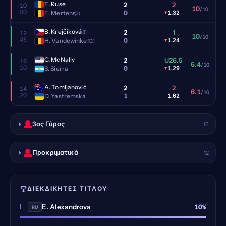
E. Ruse
2
2
10
10
/10
00
0
E. Mertens
▾
1.32
(3)
B. Krejčiková
2
1
(8)
12
10
/10
45
0
H. Vandewinkel
▾
1.24
(Q)
C. McNally
2
U26.5
16
6.4
/10
10
0
S. Sierra
▾
1.29
A. Tomljanović
2
2
14
6.1
/10
20
1
D. Yastremska
1.62
3ος Γύρος
16
Προκριματικά
12
ΔΙΕΚΔΙΚΗΤΈΣ ΤΊΤΛΟΥ
1
10%
E. Alexandrova
RU