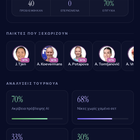
40
0
70%
ΠΡΟΒΛΈΦΘΗΚΑΝ
ΕΠΕΡΧΌΜΕΝΑ
ΕΠΙΤΥΧΊΑ
ΠΑΊΚΤΕΣ ΠΟΥ ΞΕΧΩΡΊΖΟΥΝ
JT
AK
AP
AT
AV
WTA
WTA
WTA
WTA
W
J. Tjen
A. Koevermans
A. Potapova
A. Tomljanović
A. Vran
ΑΝΑΛΎΣΕΙΣ ΤΟΥΡΝΟΥΆ
70%
68%
Ακρίβεια πρόβλεψης AI
Νίκες χωρίς χαμένο σετ
33%
30%