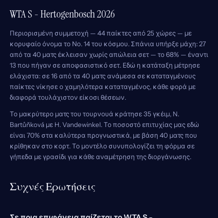
WTA S - Hertogenbosch 2026
Περιορισμένη συμμετοχή — 44 παίκτες από 25 χώρες — με
κορυφαίο όνομα το Νο. 14 του κόσμου. Σπάνια υπήρξε μάχη: 27
από τα 40 ματς έκλεισαν χωρίς απώλεια σετ — το 68% — έναντι
13 που πήγαν σε αποφασιστικό σετ. Εδώ η κατάταξη μέτρησε
ελάχιστα: σε 16 από τα 40 ματς ανάμεσα σε καταταγμένους
παίκτες νίκησε ο χαμηλότερα καταταγμένος, κάθε φορά με
διαφορά τουλάχιστον είκοσι θέσεων.
Το μακρύτερο ματς του τουρνουά κράτησε 35 γκέιμ, N.
Bartůňková με H. Vandewinkel. Το ποσοστό επιτυχίας μας εδώ
είναι 70% στα καλύτερα προγνωστικά, με βάση 40 ματς που
κρίθηκαν στο κορτ. Το μοντέλο συνυπολογίζει τη φόρμα σε
γήπεδα με γρασίδι για κάθε αναμέτρηση της διοργάνωσης.
Συχνές Ερωτήσεις
Σε ποια επιφάνεια παίζεται το WTA S -