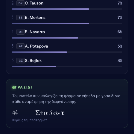
2
7%
C. Tauson
DK
3
7%
E. Mertens
BE
4
6%
E. Navarro
US
5
5%
A. Potapova
AT
6
4%
S. Bejlek
CZ
ΓΡΑΣΊΔΙ
Το μοντέλο συνυπολογίζει τη φόρμα σε γήπεδα με γρασίδι για
κάθε αναμέτρηση της διοργάνωσης.
44
Στα 3 σετ
Κυρίως ταμπλό
Φορμάτ