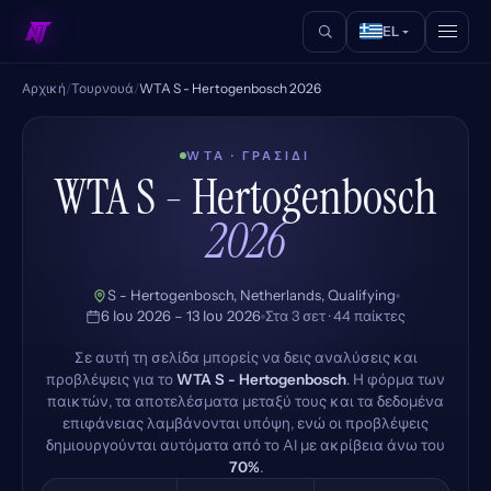
EL
Αρχική
/
Τουρνουά
/
WTA S - Hertogenbosch 2026
WTA · ΓΡΑΣΊΔΙ
WTA S - Hertogenbosch
2026
S - Hertogenbosch, Netherlands, Qualifying
6 Ιου 2026 – 13 Ιου 2026
Στα 3 σετ · 44 παίκτες
Σε αυτή τη σελίδα μπορείς να δεις αναλύσεις και
προβλέψεις για το
WTA S - Hertogenbosch
. Η φόρμα των
παικτών, τα αποτελέσματα μεταξύ τους και τα δεδομένα
επιφάνειας λαμβάνονται υπόψη, ενώ οι προβλέψεις
δημιουργούνται αυτόματα από το AI με ακρίβεια άνω του
70%
.