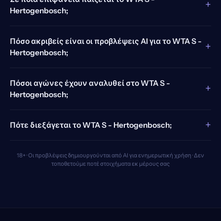
+
Hertogenbosch;
Πόσο ακριβείς είναι οι προβλέψεις AI για το WTA S -
+
Hertogenbosch;
Πόσοι αγώνες έχουν αναλυθεί στο WTA S -
+
Hertogenbosch;
+
Πότε διεξάγεται το WTA S - Hertogenbosch;
18+ · Οι προβλέψεις δημιουργούνται από AI για ενημερωτική χρήση · Δεν
τοποθετούμε ποτέ στοιχήματα εκ μέρους σας