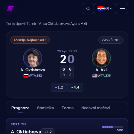
HR
Tenis tipovi
/
Turniri
/
Alisa Oktiabreva vs Ayana Akli
Alisa Oktiabreva vs Ayana A
Zemlja
· Najbolje od 3
ZAVRŠENO
20 Apr
· 10:00
2
0
:
6
6
A. Oktiabreva
A. Akli
0
3
·
WTA 282
·
WTA 236
1.2
4.4
Prognoze
Statistika
Forma
Nedavni mečevi
BEST TIP
5/10
A. Oktiabreva
1.2