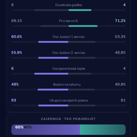
6
4
Dvostruke greške
69.1%
71.2%
Prvi servis %
60.6%
53.3%
Osv. bodovi 1. servisa
55.9%
48.8%
Osv. bodovi 2. servisa
6
4
Osvojene break lopte
48%
40.8%
Bodovi na returnu
93
81
Ukupno osvojenih poena
ZAJEDNICA · TKO POBJEĐUJE?
60
%
40
%