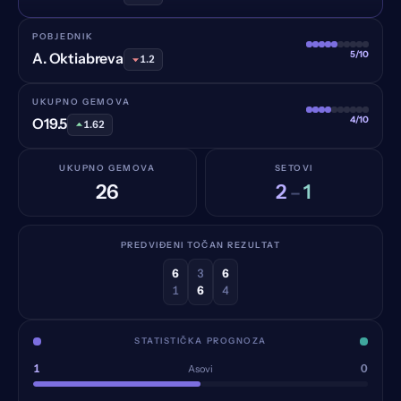
POBJEDNIK
5/10
A. Oktiabreva
1.2
UKUPNO GEMOVA
4/10
O19.5
1.62
UKUPNO GEMOVA
SETOVI
26
2
1
–
PREDVIĐENI TOČAN REZULTAT
6
3
6
1
6
4
STATISTIČKA PROGNOZA
1
0
Asovi