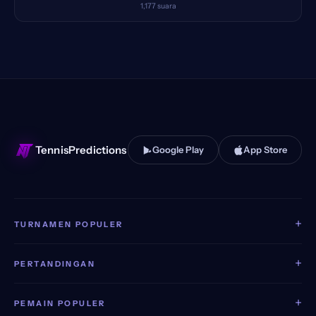
1,177
suara
TennisPredictions
Google Play
App Store
+
TURNAMEN POPULER
+
PERTANDINGAN
+
PEMAIN POPULER