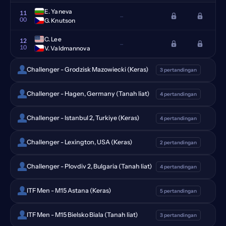
E. Yaneva
11
–
00
G. Knutson
C. Lee
12
–
10
V. Valdmannova
Challenger - Grodzisk Mazowiecki (Keras)
3 pertandingan
Challenger - Hagen, Germany (Tanah liat)
4 pertandingan
Challenger - Istanbul 2, Turkiye (Keras)
4 pertandingan
Challenger - Lexington, USA (Keras)
2 pertandingan
Challenger - Plovdiv 2, Bulgaria (Tanah liat)
4 pertandingan
ITF Men - M15 Astana (Keras)
5 pertandingan
ITF Men - M15 Bielsko Biala (Tanah liat)
3 pertandingan