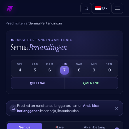
ID
Prediksi tenis
/
Semua Pertandingan
SEMUA PERTANDINGAN TENIS
Semua
Pertandingan
SEL
RAB
KAM
JUM
SAB
MIN
SEN
4
5
6
7
8
9
10
0
0
SELESAI
MENANG
Prediksi terkunci tanpa langganan, namun
Anda bisa
×
berlangganan
kapan saja jika sudah siap!
Semua
Live
Akan Datang