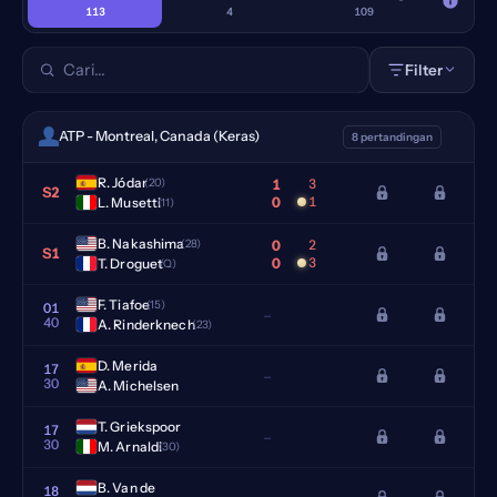
113
4
109
Filter
ATP - Montreal, Canada (Keras)
8 pertandingan
R. Jódar
1
3
(20)
S2
0
1
L. Musetti
(11)
B. Nakashima
0
2
(28)
S1
0
3
T. Droguet
(Q)
F. Tiafoe
(15)
01
–
40
A. Rinderknech
(23)
D. Merida
17
–
30
A. Michelsen
T. Griekspoor
17
–
30
M. Arnaldi
(30)
B. Van de
18