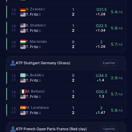
A. Zverev
1
O21.5
(1)
14
5.4
/10
00
2
T. Fritz
1.28
▾
(5)
B. Shelton
1
O22.5
(3)
10
5.8
/10
30
2
T. Fritz
1.34
▾
(5)
F. Marozsán
0
2
10
5.7
/10
30
2
T. Fritz
1.26
▾
(5)
ATP Stuttgart Germany (Grass)
3 partite
A. Bublik
0
U34.5
(3)
12
2.9
/10
25
2
T. Fritz
1.4
▴
(2)
M. Bellucci
1
O20.5
16
5.7
/10
15
2
T. Fritz
1.3
(2)
M. Landaluce
1
2
15
5.8
/10
40
2
T. Fritz
1.47
▴
(2)
ATP French Open Paris France (Red clay)
1 partita