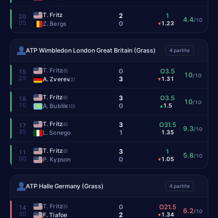
T. Fritz
2
1
20
4.4
/10
05
0
Z. Bergs
1.23
▾
ATP Wimbledon London Great Britain (Grass)
4 partite
T. Fritz
0
O3.5
(6)
15
10
/10
25
3
A. Zverev
1.31
▾
(2)
T. Fritz
3
O3.5
(6)
18
10
/10
10
0
A. Bublik
1.5
▴
(10)
T. Fritz
3
O31.5
(6)
17
9.3
/10
35
1
L. Sonego
1.35
T. Fritz
3
1
(6)
11
5.8
/10
00
0
P. Kypson
1.05
▾
ATP Halle Germany (Grass)
4 partite
T. Fritz
0
O21.5
(5)
14
6.2
/10
30
2
F. Tiafoe
1.34
▾