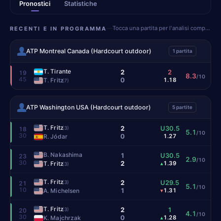
Pronostici
Statistiche
Tocca una partita per l'analisi completa
RECENTI E IN PROGRAMMA
ATP Montreal Canada (Hardcourt outdoor)
1 partita
T. Tirante
2
2
19
8.3
/10
45
0
T. Fritz
1.18
(7)
ATP Washington USA (Hardcourt outdoor)
5 partite
T. Fritz
2
U30.5
(3)
18
5.1
/10
30
0
R. Jódar
1.27
B. Nakashima
1
U30.5
23
2.9
/10
30
2
T. Fritz
1.39
▴
(3)
T. Fritz
2
U29.5
(3)
21
5.1
/10
10
1
A. Michelsen
1.31
▾
T. Fritz
2
1
(3)
20
4.1
/10
30
0
K. Majchrzak
1.28
▴