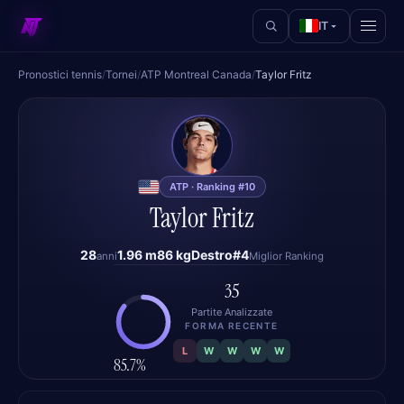
IT
Pronostici tennis
/
Tornei
/
ATP Montreal Canada
/
Taylor Fritz
TF
ATP · Ranking #10
Taylor Fritz
28
1.96 m
86 kg
Destro
#4
anni
Miglior Ranking
35
Partite Analizzate
FORMA RECENTE
L
W
W
W
W
85.7%