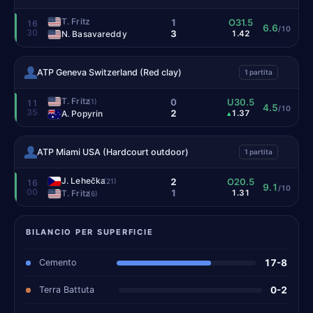
T. Fritz
1
O31.5
16
6.6
/10
30
3
N. Basavareddy
1.42
ATP Geneva Switzerland (Red clay)
1 partita
T. Fritz
0
U30.5
(1)
11
4.5
/10
35
2
A. Popyrin
1.37
▴
ATP Miami USA (Hardcourt outdoor)
1 partita
J. Lehečka
2
O20.5
(21)
16
9.1
/10
00
1
T. Fritz
1.31
(6)
BILANCIO PER SUPERFICIE
Cemento
17-8
Terra Battuta
0-2