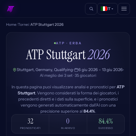
IT
Home
/
Tornei
/
ATP Stuttgart 2026
ATP · ERBA
ATP Stuttgart
2026
Stuttgart, Germany, Qualifying
6 giu 2026 – 13 giu 2026
Al meglio dei 3 set · 35 giocatori
In questa pagina puoi visualizzare analisi e pronostici per
ATP
Stuttgart
. Vengono considerati la forma dei giocatori, i
precedenti diretti e i dati sulla superficie, e i pronostici
vengono generati automaticamente dall'AI con una
precisione superiore al
84.4%
.
32
0
84.4%
PRONOSTICATI
IN ARRIVO
SUCCESSO