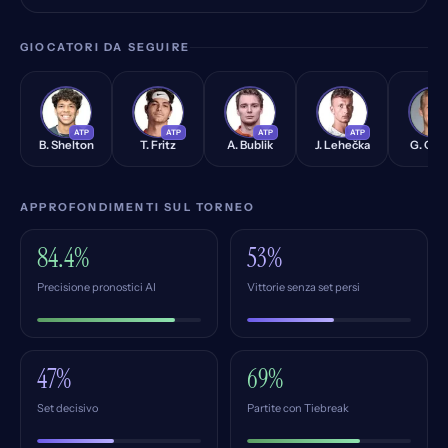
GIOCATORI DA SEGUIRE
BS
TF
AB
JL
GO
ATP
ATP
ATP
ATP
A
B. Shelton
T. Fritz
A. Bublik
J. Lehečka
G. Oncl
APPROFONDIMENTI SUL TORNEO
84.4%
53%
Precisione pronostici AI
Vittorie senza set persi
47%
69%
Set decisivo
Partite con Tiebreak