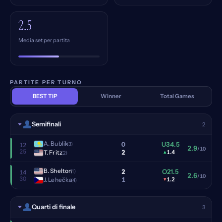
2.5
Media set per partita
PARTITE PER TURNO
BEST TIP
Winner
Total Games
Semifinali
2
A. Bublik
0
U34.5
(3)
12
2.9
/10
25
2
T. Fritz
▴
1.4
(2)
B. Shelton
2
O21.5
(1)
14
2.6
/10
30
1
J. Lehečka
▾
1.2
(4)
Quarti di finale
3