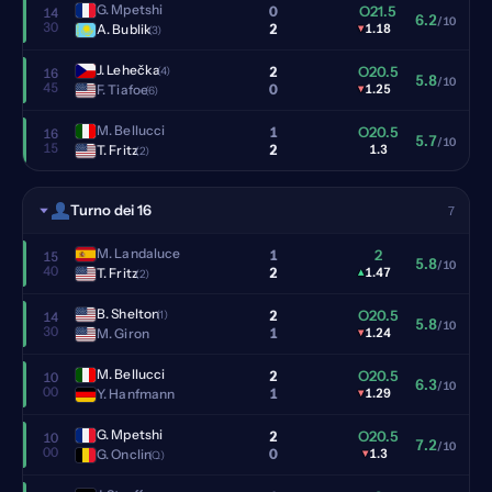
G. Mpetshi
0
O21.5
14
6.2
/10
30
2
A. Bublik
▾
1.18
(3)
J. Lehečka
2
O20.5
(4)
16
5.8
/10
45
0
F. Tiafoe
▾
1.25
(6)
M. Bellucci
1
O20.5
16
5.7
/10
15
2
T. Fritz
1.3
(2)
Turno dei 16
7
M. Landaluce
1
2
15
5.8
/10
40
2
T. Fritz
▴
1.47
(2)
B. Shelton
2
O20.5
(1)
14
5.8
/10
30
1
M. Giron
▾
1.24
M. Bellucci
2
O20.5
10
6.3
/10
00
1
Y. Hanfmann
▾
1.29
G. Mpetshi
2
O20.5
10
7.2
/10
00
0
G. Onclin
▾
1.3
(Q)