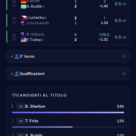
J. Struff
1
2
12
8.9
/10
45
2
A. Bublik
▾
1.42
(3)
J. Lehečka
2
1
(4)
10
8.9
/10
30
1
J. Duckworth
1.33
R. Hijikata
0
O19.5
10
6.9
/10
00
2
F. Tiafoe
▾
1.31
(6)
3° turno
10
Qualificazioni
10
CANDIDATI AL TITOLO
1
24%
B. Shelton
US
2
13%
T. Fritz
US
3
12%
A. Bublik
KZ