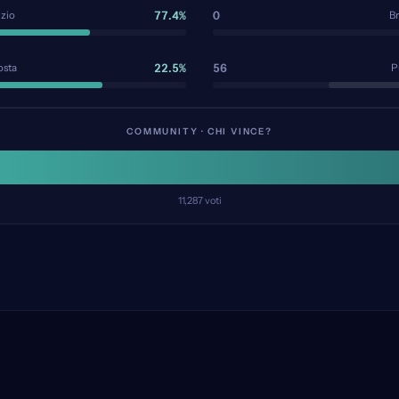
77.4%
0
izio
Br
22.5%
56
osta
Pu
COMMUNITY · CHI VINCE?
11,287
voti