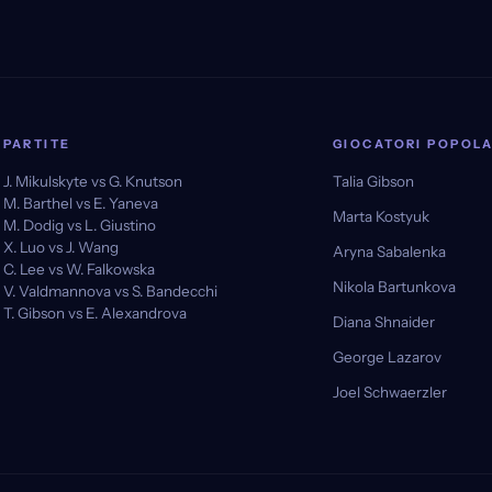
PARTITE
GIOCATORI POPOLA
J. Mikulskyte vs G. Knutson
Talia Gibson
M. Barthel vs E. Yaneva
Marta Kostyuk
M. Dodig vs L. Giustino
X. Luo vs J. Wang
Aryna Sabalenka
C. Lee vs W. Falkowska
Nikola Bartunkova
V. Valdmannova vs S. Bandecchi
T. Gibson vs E. Alexandrova
Diana Shnaider
George Lazarov
Joel Schwaerzler