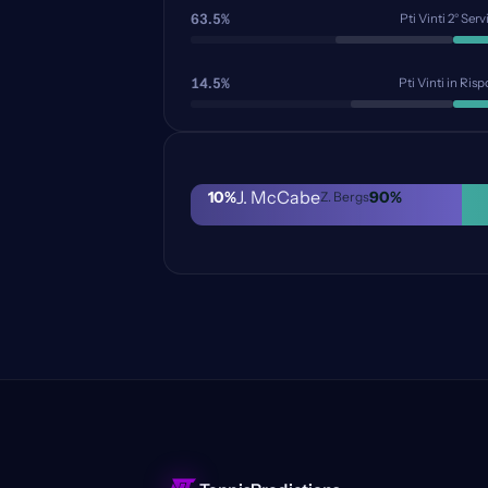
63.5%
Pti Vinti 2° Serv
14.5%
Pti Vinti in Risp
J. McCabe
10
%
90
%
Z. Bergs