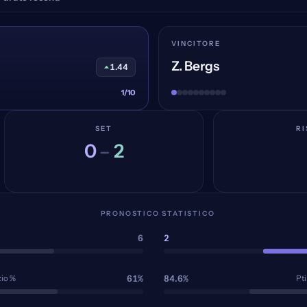
VINCITORE
Z. Bergs
1.44
1/10
SET
RI
0
2
–
PRONOSTICO STATISTICO
6
2
61%
84.6%
zio %
Pti