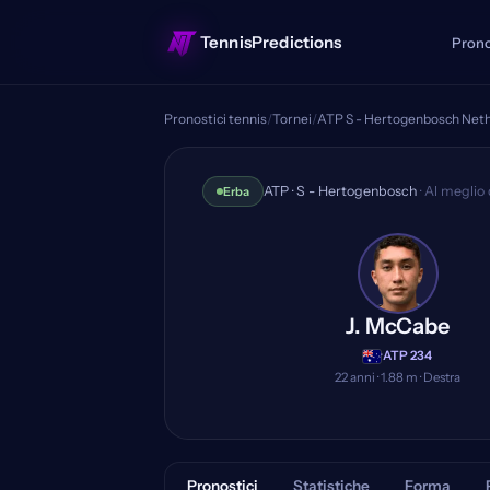
TennisPredictions
Prono
Pronostici tennis
/
Tornei
/
ATP S - Hertogenbosch Net
James McCabe vs Zi
ATP · S - Hertogenbosch
· Al meglio 
Erba
J. McCabe
·
ATP 234
22 anni · 1.88 m · Destra
Pronostici
Statistiche
Forma