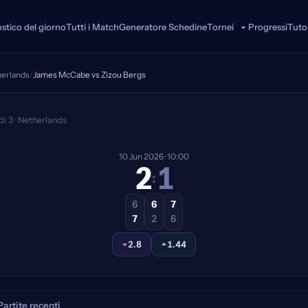
stico del giorno
Tutti i Match
Generatore Schedine
Progressi
Tutor
Tornei
herlands
/
James McCabe vs Zizou Bergs
zou Bergs — Pronostico
di 3 · Netherlands
10 Jun
2026
· 10:00
2
1
:
6
6
7
7
2
6
2.8
1.44
Partite recenti