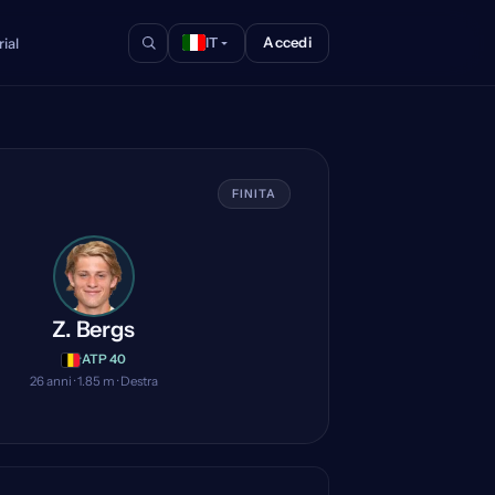
Accedi
ial
IT
FINITA
Z. Bergs
·
ATP 40
26 anni · 1.85 m · Destra