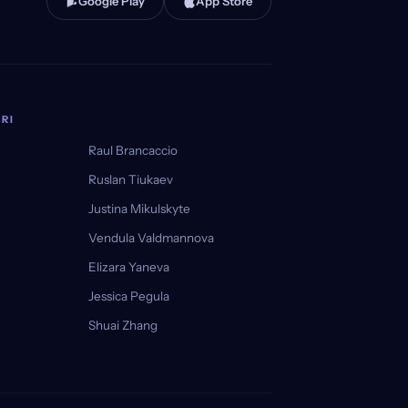
Google Play
App Store
RI
Raul Brancaccio
Ruslan Tiukaev
Justina Mikulskyte
Vendula Valdmannova
Elizara Yaneva
Jessica Pegula
Shuai Zhang