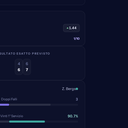
1.44
1/10
SULTATO ESATTO PREVISTO
4
6
6
7
Z. Bergs
3
Doppi Falli
90.7%
 Vinti 1° Servizio