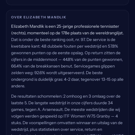
OVER ELIZABETH MANDLIK
Elizabeth Mandlik is een 25-jarige professionele tennisster
(rechts), momenteel op de 178e plaats van de wereldranglijst.
Dat is onder de beste ranking ooit, nr. 97. De service is de
kwetsbare kant: 4.8 dubbele fouten per wedstrijd en 57.8%
gewonnen punten op de eerste opslag. Op return zitten de
cijfers in de middenmoot — 44.8% van de punten gewonnen,
66.4% van de breakkansen benut. Servicegames glippen
zelden weg: 92.6% wordt uitgeserveerd. De beste
ondergrond is duidelijk gras: 4-2 daar, tegenover 13-15 op alle
andere.
De resultaten schommelen: 2 omhoog en 3 omlaag over de
laatste 5. De langste wedstrijd in onze cijfers duurde 34
games, tegen A. Arseneault. De meeste wedstrijden die wij
volgen werden gespeeld op ITF Women W75 Granby — 4
stuks. De voorspellingen omvatten winnaar en uitslag van de
wedstrijd, plus statistieken over service, return en