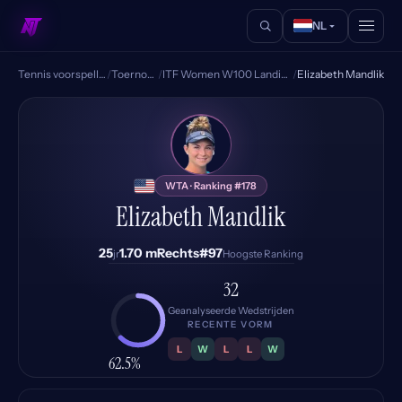
NL
Tennis voorspellingen
/
Toernooien
/
ITF Women W100 Landisville PA
/
Elizabeth Mandlik
EM
WTA · Ranking #178
Elizabeth Mandlik
25
1.70 m
Rechts
#97
jr
Hoogste Ranking
32
Geanalyseerde Wedstrijden
RECENTE VORM
L
W
L
L
W
62.5%