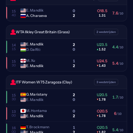
E. Mandlik
0
O18.5
15
7.6
/10
40
2
A. Charaeva
1.31
WTA Ilkley Great Britain (Grass)
2 wedstrijden
E. Mandlik
2
U23.5
14
4.4
/10
15
0
D. Galfi
▴
1.52
(6)
M. Xu
1
U24.5
15
5.4
/10
30
2
E. Mandlik
▾
1.43
ITF Women W75 Zaragoza (Clay)
3 wedstrijden
G. Maristany
2
U20.5
15
1.7
/10
30
0
E. Mandlik
▾
1.78
M. Hontama
0
O20.5
13
6
/10
00
2
E. Mandlik
▾
1.78
T. Brockmann
1
O20.5
16
5.4
/10
00
2
E. Mandlik
▾
1.82