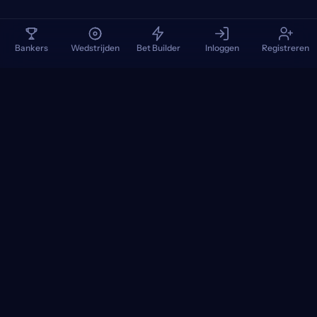
Bankers
Wedstrijden
Bet Builder
Inloggen
Registreren
TennisPredictions
Google Play
App Store
+
POPULAIRE TOERNOOIEN
+
WEDSTRIJDEN