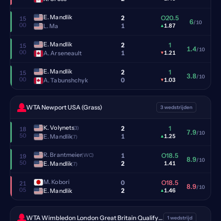
E. Mandlik
2
O20.5
15
6
/10
00
1
L. Ma
▴
1.87
E. Mandlik
2
1
15
1.4
/10
00
1
A. Arseneault
▾
1.21
E. Mandlik
2
1
15
3.8
/10
00
0
A. Tabunshchyk
▾
1.03
WTA Newport USA (Grass)
3 wedstrijden
K. Volynets
2
1
(3)
18
7.9
/10
50
1
E. Mandlik
▴
1.25
(7)
R. Brantmeier
1
O18.5
(WC)
19
8.9
/10
50
2
E. Mandlik
1.41
(7)
M. Kobori
0
O18.5
21
8.9
/10
05
2
E. Mandlik
▴
1.46
WTA Wimbledon London Great Britain Qualifying (Grass)
1 wedstrijd