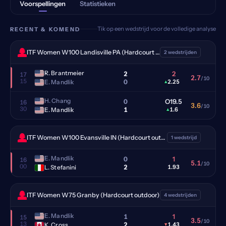
Voorspellingen
Statistieken
Tik op een wedstrijd voor de volledige analyse
RECENT & KOMEND
ITF Women W100 Landisville PA (Hardcourt outdoor)
2 wedstrijden
R. Brantmeier
2
2
17
2.7
/10
15
0
E. Mandlik
▴
2.25
H. Chang
0
O19.5
16
3.6
/10
30
1
E. Mandlik
▴
1.6
ITF Women W100 Evansville IN (Hardcourt outdoor)
1 wedstrijd
E. Mandlik
0
1
16
5.1
/10
00
2
L. Stefanini
1.93
ITF Women W75 Granby (Hardcourt outdoor)
4 wedstrijden
E. Mandlik
1
1
15
3.5
/10
13
2
K. Cross
▾
1.43