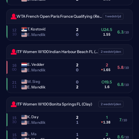
WTA French Open Paris France Qualifying (Red clay)
1 wedstrijd
T. Kostović
2
U24.5
12
6.3
/10
10
0
E. Mandlik
1.55
ITF Women W100 Indian Harbour Beach FL (Clay)
2 wedstrijden
E. Vedder
2
2
16
5.8
/10
00
0
E. Mandlik
▾
1.65
M. Sieg
0
O19.5
21
6.8
/10
11
2
E. Mandlik
1.6
ITF Women W100 Bonita Springs FL (Clay)
2 wedstrijden
K. Day
2
1
15
7
/10
30
1
E. Mandlik
▾
1.38
L. Ma
1
2
15
8.6
/10
30