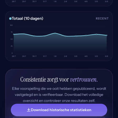
28/7
29/7
30/7
31/7
1/8
2/8
3/8
4/8
5/8
6/8
Totaal (10 dagen)
RECENT
100
75
50
25
0
28/7
29/7
30/7
31/7
1/8
2/8
3/8
4/8
5/8
6/8
Consistentie zorgt voor
vertrouwen.
Elke voorspelling die we ooit hebben gepubliceerd, wordt
vastgelegd en is verifieerbaar. Download het volledige
overzicht en controleer onze resultaten zelf.
Download historische statistieken