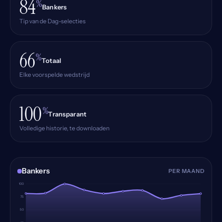
84
%
Bankers
Tip van de Dag-selecties
66
%
Totaal
Elke voorspelde wedstrijd
100
%
Transparant
Volledige historie, te downloaden
Bankers
PER MAAND
100
75
50