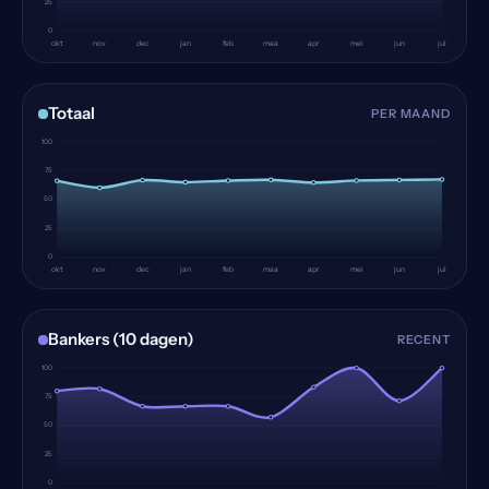
25
0
okt
nov
dec
jan
feb
maa
apr
mei
jun
jul
Totaal
PER MAAND
100
75
50
25
0
okt
nov
dec
jan
feb
maa
apr
mei
jun
jul
Bankers (10 dagen)
RECENT
100
75
50
25
0